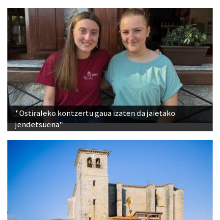
"Ostiraleko kontzertu gaua izaten da jaietako
jendetsuena"