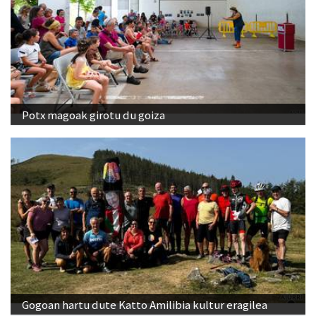
Potx magoak girotu du goiza
Gogoan hartu dute Katto Amilibia kultur eragilea