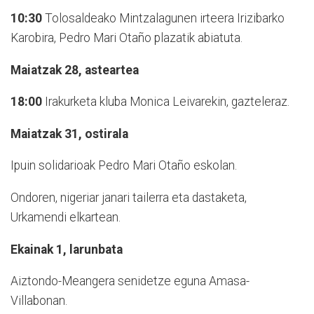
10:30
Tolosaldeako Mintzalagunen irteera Irizibarko
Karobira, Pedro Mari Otaño plazatik abiatuta.
Maiatzak 28, asteartea
18:00
Irakurketa kluba Monica Leivarekin, gazteleraz.
Maiatzak 31, ostirala
Ipuin solidarioak Pedro Mari Otaño eskolan.
Ondoren, nigeriar janari tailerra eta dastaketa,
Urkamendi elkartean.
Ekainak 1, larunbata
Aiztondo-Meangera senidetze eguna Amasa-
Villabonan.