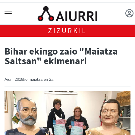
ZIZURKIL
Bihar ekingo zaio "Maiatza
Saltsan" ekimenari
Aiurri
2019ko maiatzaren 2a