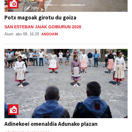
Potx magoak girotu du goiza
SAN ESTEBAN JAIAK GOIBURUN 2026
Aiurri
abu 08, 16:28
ANDOAIN
Adinekoei omenaldia Adunako plazan
ADUNAKO JAIAK 2026
Joni
abu 08, 21:30
ADUNA