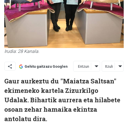
Irudia: 28 Kanala.
Entzun
Itzuli
Gehitu gaitzazu Googlen
Gaur aurkeztu du "Maiatza Saltsan"
ekimeneko kartela Zizurkilgo
Udalak. Bihartik aurrera eta hilabete
osoan zehar hamaika ekintza
antolatu dira.