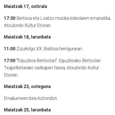
Maiatzak 17, ostirala
17:30
Bertsoa eta Loatzo musika eskolaren emanaldia,
Atxulondo Kultur Etxean.
Maiatzak 18, larunbata
11:00
Zizurkilgo XX. Biatloia herrigunean.
17:00 "
Gipuzkoa Bertsotan": Gipuzkoako Bertsolari
Txapelketarako sailkapen fasea, Atxulondo Kultur
Etxean.
Maiatzak 23, osteguna
Emakumeen bira Aiztondon.
Maiatzak 25, larunbata