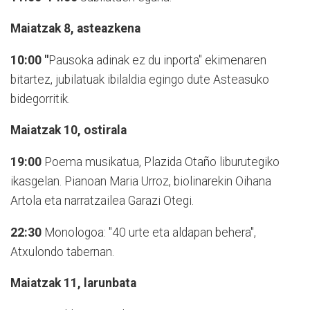
Maiatzak 8, asteazkena
10:00 "
Pausoka adinak ez du inporta" ekimenaren
bitartez, jubilatuak ibilaldia egingo dute Asteasuko
bidegorritik.
Maiatzak 10, ostirala
19:00
Poema musikatua, Plazida Otaño liburutegiko
ikasgelan. Pianoan Maria Urroz, biolinarekin Oihana
Artola eta narratzailea Garazi Otegi.
22:30
Monologoa: "40 urte eta aldapan behera",
Atxulondo tabernan.
Maiatzak 11, larunbata