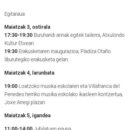
Egitaraua:
Maiatzak 3, ostirala
17:30-19:30
Buruhandi arinak egitek tailerra, Atxulondo
Kultur Etxean.
19:30
Erakusketaren inaugurazioa, Pladiza Otaño
liburutegiko erakusketa gelan.
Maiatzak 4, larunbata
19:00
Loatzoko musika eskolaren eta Villafranca del
Penedes herriko musika eskolako ikasleen kontzertua,
Joxe Arregi plazan.
Maiatzak 5, igandea
11:00-14:00
Jubilatuen eguna.