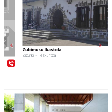
Previous
Next
Zubimusu Ikastola
Zizurkil
- Hezkuntza