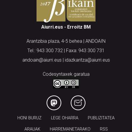
Aiurri.eus - Erroitz BM
Arantzibia plaza, 4-5 behea | ANDOAIN
Tel.: 943 300 732 | Faxa: 943 300 731
andoain@aiurri.eus | idazkaritza@aiurri.eus
Codesyntaxek garatua
HONI BURUZ
LEGE OHARRA
PUBLIZITATEA
ARAUAK
HARREMANETARAKO
RSS