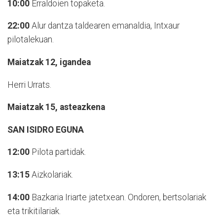
10:00
Erraldoien topaketa.
22:00
Alur dantza taldearen emanaldia, Intxaur
pilotalekuan.
Maiatzak 12, igandea
Herri Urrats.
Maiatzak 15, asteazkena
SAN ISIDRO EGUNA
12:00
Pilota partidak.
13:15
Aizkolariak.
14:00
Bazkaria Iriarte jatetxean. Ondoren, bertsolariak
eta trikitilariak.