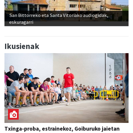
San Bittorreko eta Santa Vitoriako audiogidak,
eskuragarri
Ikusienak
Txinga-proba, estrainekoz, Goiburuko jaietan
SAN ESTEBAN JAIAK GOIBURUN 2026
Aiurri
abu 09, 09:55
ANDOAIN