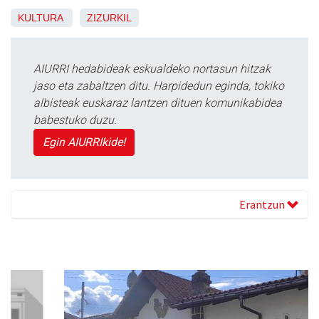
KULTURA
ZIZURKIL
AIURRI hedabideak eskualdeko nortasun hitzak
jaso eta zabaltzen ditu. Harpidedun eginda, tokiko
albisteak euskaraz lantzen dituen komunikabidea
babestuko duzu.
Egin AIURRIkide!
Erantzun