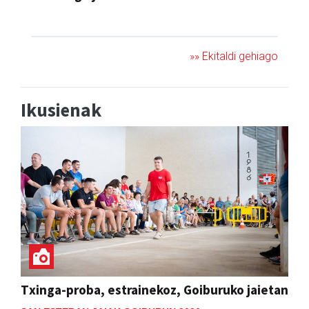
JAIA
»» Ekitaldi gehiago
Ikusienak
Txinga-proba, estrainekoz, Goiburuko jaietan