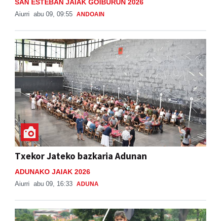
SAN ESTEBAN JAIAK GOIBURUN 2026
Aiurri
abu 09, 09:55
ANDOAIN
Txekor Jateko bazkaria Adunan
ADUNAKO JAIAK 2026
Aiurri
abu 09, 16:33
ADUNA