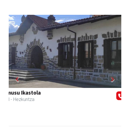
Previous
Next
Zizurkilgo Udala
Zizurkil
- Udaletxeak