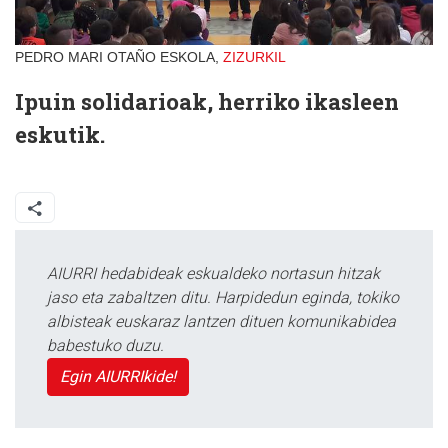
PEDRO MARI OTAÑO ESKOLA,
ZIZURKIL
Ipuin solidarioak, herriko ikasleen
eskutik.
AIURRI hedabideak eskualdeko nortasun hitzak
jaso eta zabaltzen ditu. Harpidedun eginda, tokiko
albisteak euskaraz lantzen dituen komunikabidea
babestuko duzu.
Egin AIURRIkide!