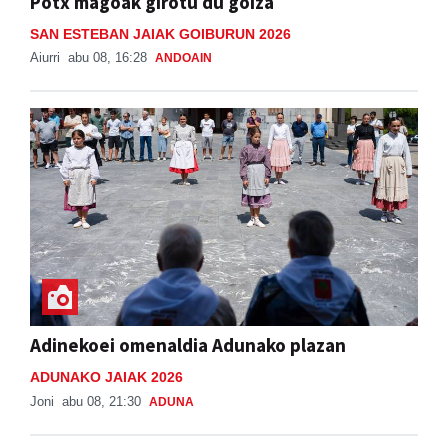
Potx magoak girotu du goiza
SAN ESTEBAN JAIAK GOIBURUN 2026
Aiurri
abu 08, 16:28
ANDOAIN
Adinekoei omenaldia Adunako plazan
ADUNAKO JAIAK 2026
Joni
abu 08, 21:30
ADUNA