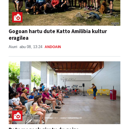
Gogoan hartu dute Katto Amilibia kultur
eragilea
Aiurri
abu 08, 13:24
ANDOAIN