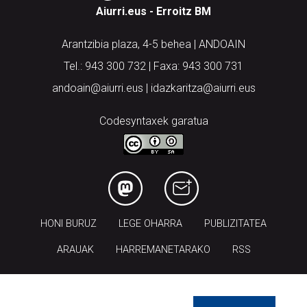
Aiurri.eus - Erroitz BM
Arantzibia plaza, 4-5 behea | ANDOAIN
Tel.: 943 300 732 | Faxa: 943 300 731
andoain@aiurri.eus | idazkaritza@aiurri.eus
Codesyntaxek garatua
HONI BURUZ
LEGE OHARRA
PUBLIZITATEA
ARAUAK
HARREMANETARAKO
RSS