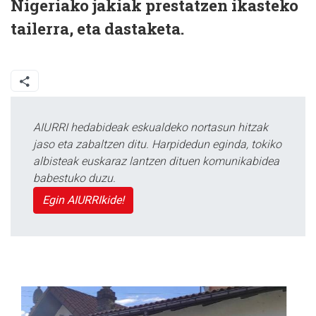
Nigeriako jakiak prestatzen ikasteko
tailerra, eta dastaketa.
AIURRI hedabideak eskualdeko nortasun hitzak
jaso eta zabaltzen ditu. Harpidedun eginda, tokiko
albisteak euskaraz lantzen dituen komunikabidea
babestuko duzu.
Egin AIURRIkide!