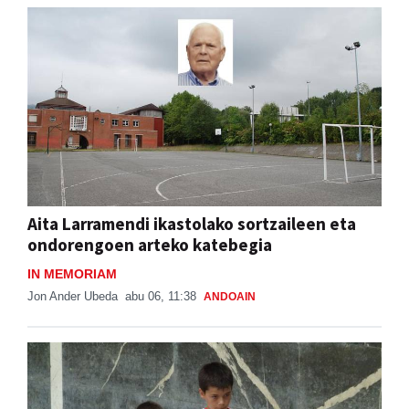
Aita Larramendi ikastolako sortzaileen eta
ondorengoen arteko katebegia
IN MEMORIAM
Jon Ander Ubeda
abu 06, 11:38
ANDOAIN