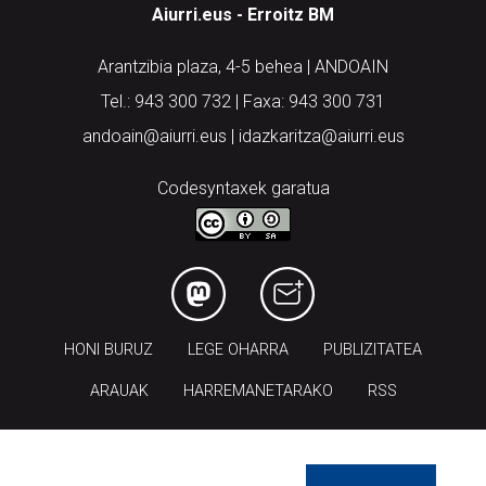
Aiurri.eus - Erroitz BM
Arantzibia plaza, 4-5 behea | ANDOAIN
Tel.: 943 300 732 | Faxa: 943 300 731
andoain@aiurri.eus | idazkaritza@aiurri.eus
Codesyntaxek garatua
HONI BURUZ
LEGE OHARRA
PUBLIZITATEA
ARAUAK
HARREMANETARAKO
RSS