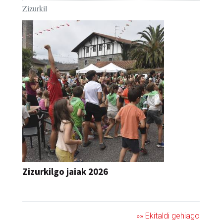
Zizurkil
Zizurkilgo jaiak 2026
JAIA
»» Ekitaldi gehiago