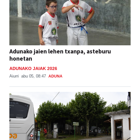
Adunako jaien lehen txanpa, asteburu
honetan
ADUNAKO JAIAK 2026
Aiurri
abu 05, 08:47
ADUNA