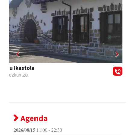
Previous
Next
Zizurkilgo Udala
Zizurkil
- Udaletxeak
Agenda
2026/08/15
11:00 - 22:30