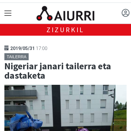
ZIZURKIL
2019/05/31
17:00
TAILERRA
Nigeriar janari tailerra eta
dastaketa