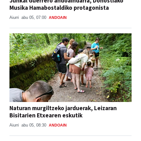
Junkal Guerrero andoaindarra, Donostiako
Musika Hamabostaldiko protagonista
Aiurri
abu 05, 07:00
ANDOAIN
Naturan murgiltzeko jarduerak, Leizaran
Bisitarien Etxearen eskutik
Aiurri
abu 05, 08:30
ANDOAIN