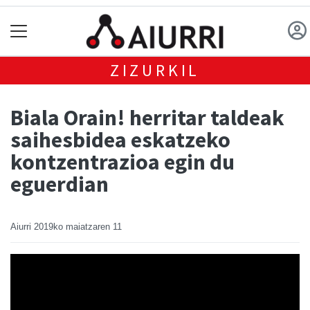
ZIZURKIL
Biala Orain! herritar taldeak
saihesbidea eskatzeko
kontzentrazioa egin du
eguerdian
Aiurri
2019ko maiatzaren 11