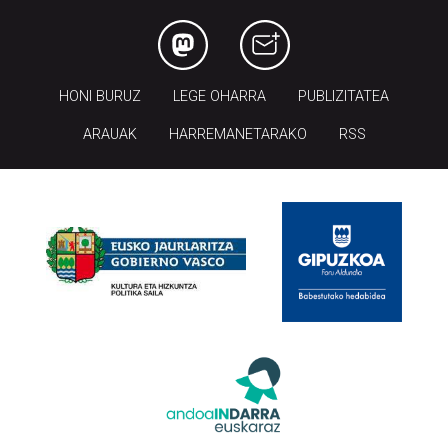
HONI BURUZ
LEGE OHARRA
PUBLIZITATEA
ARAUAK
HARREMANETARAKO
RSS