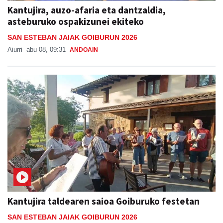
SAN ESTEBAN JAIAK GOIBURUN 2026
Aiurri
abu 08, 09:31
ANDOAIN
Kantujira taldearen saioa Goiburuko festetan
SAN ESTEBAN JAIAK GOIBURUN 2026
Jon Ander Ubeda
abu 07, 20:37
ANDOAIN