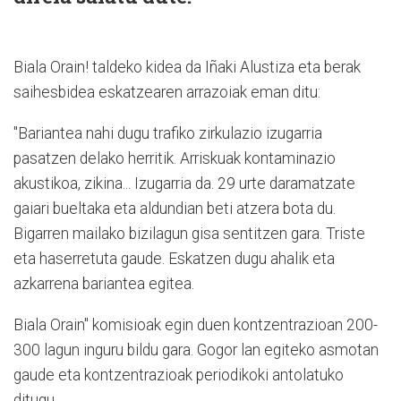
Biala Orain! taldeko kidea da Iñaki Alustiza eta berak
saihesbidea eskatzearen arrazoiak eman ditu:
"Bariantea nahi dugu trafiko zirkulazio izugarria
pasatzen delako herritik. Arriskuak kontaminazio
akustikoa, zikina... Izugarria da. 29 urte daramatzate
gaiari bueltaka eta aldundian beti atzera bota du.
Bigarren mailako bizilagun gisa sentitzen gara. Triste
eta haserretuta gaude. Eskatzen dugu ahalik eta
azkarrena bariantea egitea.
Biala Orain" komisioak egin duen kontzentrazioan 200-
300 lagun inguru bildu gara. Gogor lan egiteko asmotan
gaude eta kontzentrazioak periodikoki antolatuko
ditugu.