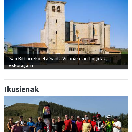
San Bittorreko eta Santa Vitoriako audiogidak,
eskuragarri
Ikusienak