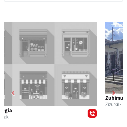
Previous
Next
Zubimusu Ikastola
Zizurkil
- Hezkuntza