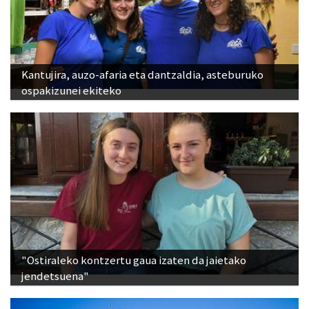
Kantujira, auzo-afaria eta dantzaldia, asteburuko
ospakizunei ekiteko
"Ostiraleko kontzertu gaua izaten da jaietako
jendetsuena"