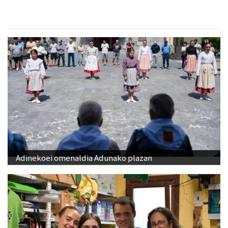
Adinekoei omenaldia Adunako plazan