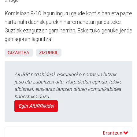
Komisioan 8-10 lagun inguru gaude komisioan eta parte
hartu nahi duenak gurekin harremanetan jar daiteke.
Guztiak ezagutzen gara herrian. Eskertuko genuke jende
gehiagoren laguntza".
GIZARTEA
ZIZURKIL
AIURRI hedabideak eskualdeko nortasun hitzak
jaso eta zabaltzen ditu. Harpidedun eginda, tokiko
albisteak euskaraz lantzen dituen komunikabidea
babestuko duzu.
Egin AIURRIkide!
Erantzun