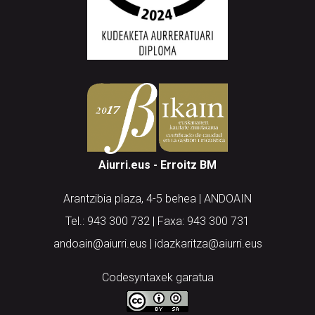
Aiurri.eus - Erroitz BM
Arantzibia plaza, 4-5 behea | ANDOAIN
Tel.: 943 300 732 | Faxa: 943 300 731
andoain@aiurri.eus | idazkaritza@aiurri.eus
Codesyntaxek garatua