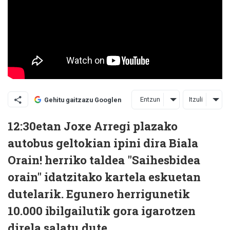
Entzun
Itzuli
Gehitu gaitzazu Googlen
12:30etan Joxe Arregi plazako
autobus geltokian ipini dira Biala
Orain! herriko taldea "Saihesbidea
orain" idatzitako kartela eskuetan
dutelarik. Egunero herrigunetik
10.000 ibilgailutik gora igarotzen
direla salatu dute.