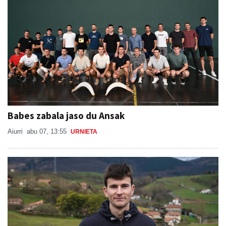
Babes zabala jaso du Ansak
Aiurri
abu 07, 13:55
URNIETA