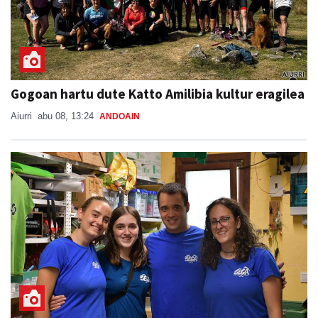
Gogoan hartu dute Katto Amilibia kultur eragilea
Aiurri
abu 08, 13:24
ANDOAIN
Kantujira, auzo-afaria eta dantzaldia,
asteburuko ospakizunei ekiteko