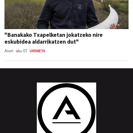
"Banakako Txapelketan jokatzeko nire
eskubidea aldarrikatzen dut"
Aiurri
abu 07
URNIETA