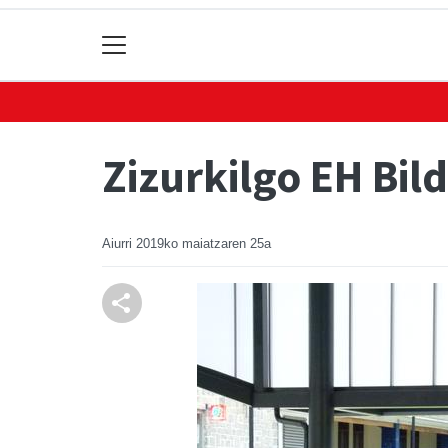
Zizurkilgo EH Bil
Aiurri
2019ko maiatzaren 25a