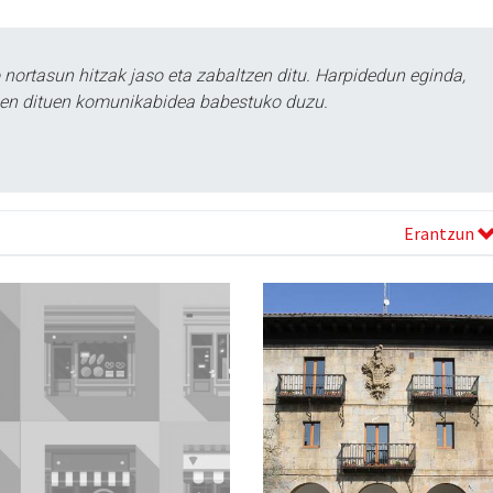
ortasun hitzak jaso eta zabaltzen ditu. Harpidedun eginda,
tzen dituen komunikabidea babestuko duzu.
Erantzun