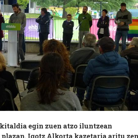
kitaldia egin zuen atzo iluntzean
 plazan. Igotz Alkorta kazetaria aritu ze