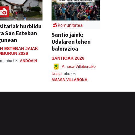
sitariak hurbildu
Komunitatea
ra San Esteban
Santio jaiak:
gunean
Udalaren lehen
balorazioa
N ESTEBAN JAIAK
IBURUN 2026
SANTIOAK 2026
rri
abu 03
ANDOAIN
Amasa-Villabonako
Udala
abu 05
AMASA-VILLABONA