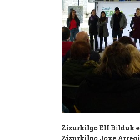
Zizurkilgo EH Bilduk e
Zizurkilgo Joxe Arregi