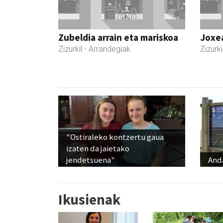
Zubeldia arrain eta mariskoa
Joxe
Zizurkil
- Arrandegiak
Zizurki
"Ostiraleko kontzertu gaua
izaten da jaietako
jendetsuena"
And
Ikusienak