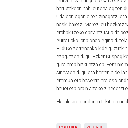
"entzun izan dugu bozkatzeak ez d
hartutakoan nahi dutena egiten dut
Udalean egon diren zinegotzi eta 
noski baietz! Merezi du bozkatze
erabakitzeko garrantzitsua da bo
Aurretiako lana ondo egina dutela 
Bilduko zerrendako kide guztiak her
ezagutzen dugu. Ezker ikuspegiko 
gure ama hizkuntza da. Feminismo
sinesten dugu eta horren alde lan
eremua eta baserria ere oso ond
hauei eta orain arteko zinegotzi e
Ekitaldiaren ondoren trikiti doinu
POLITIKA
ZIZURKIL