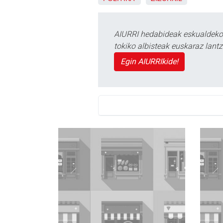
AIURRI hedabideak eskualdeko n
tokiko albisteak euskaraz lan
Egin AIURRIkide!