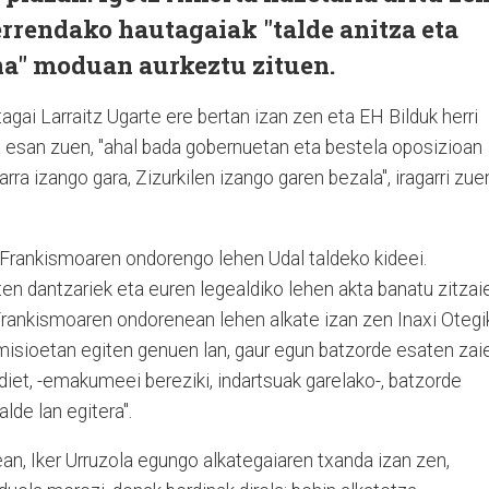
errendako hautagaiak "talde anitza eta
a" moduan aurkeztu zituen.
gai Larraitz Ugarte ere bertan izan zen eta EH Bilduk herri
 esan zuen, "ahal bada gobernuetan eta bestela oposizioan
arra izango gara, Zizurkilen izango garen bezala", iragarri zue
n Frankismoaren ondorengo lehen Udal taldeko kideei.
en dantzariek eta euren legealdiko lehen akta banatu zitzai
. Frankismoaren ondorenean lehen alkate izan zen Inaxi Otegi
omisioetan egiten genuen lan, gaur egun batzorde esaten zaie
iet, -emakumeei bereziki, indartsuak garelako-, batzorde
alde lan egitera".
n, Iker Urruzola egungo alkategaiaren txanda izan zen,