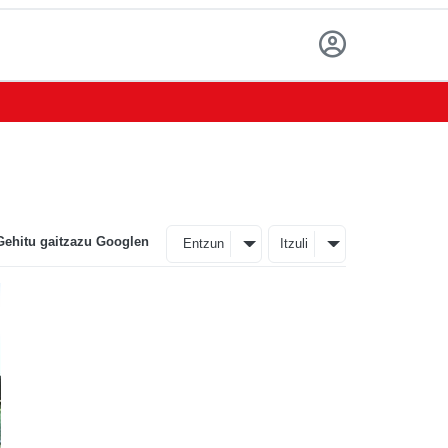
Gehitu gaitzazu Googlen
Entzun
Itzuli