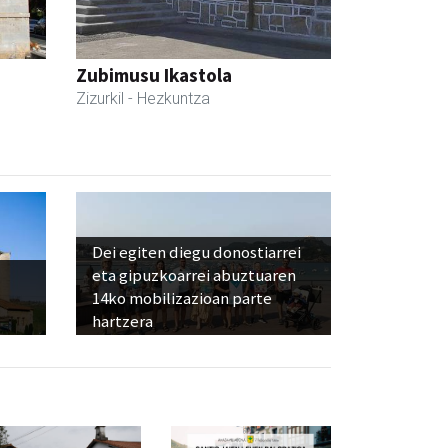
Zubimusu Ikastola
Zizurkil
- Hezkuntza
Dei egiten diegu donostiarrei
eta gipuzkoarrei abuztuaren
14ko mobilizazioan parte
hartzera