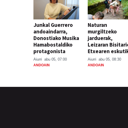
Junkal Guerrero
Naturan
andoaindarra,
murgiltzeko
Donostiako Musika
jarduerak,
Hamabostaldiko
Leizaran Bisitar
protagonista
Etxearen eskuti
Aiurri
abu 05, 07:00
Aiurri
abu 05, 08:30
ANDOAIN
ANDOAIN