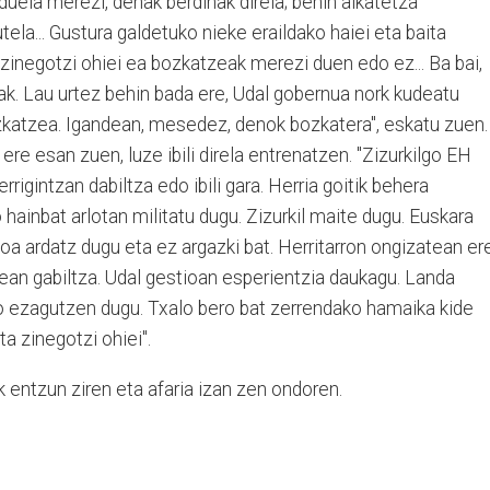
uela merezi, denak berdinak direla; behin alkatetza
ela... Gustura galdetuko nieke eraildako haiei eta baita
zinegotzi ohiei ea bozkatzeak merezi duen edo ez... Ba bai,
ak. Lau urtez behin bada ere, Udal gobernua nork kudeatu
zkatzea. Igandean, mesedez, denok bozkatera", eskatu zuen.
ere esan zuen, luze ibili direla entrenatzen. "Zizurkilgo EH
rigintzan dabiltza edo ibili gara. Herria goitik behera
hainbat arlotan militatu dugu. Zizurkil maite dugu. Euskara
a ardatz dugu eta ez argazki bat. Herritarron ongizatean er
ean gabiltza. Udal gestioan esperientzia daukagu. Landa
o ezagutzen dugu. Txalo bero bat zerrendako hamaika kide
ta zinegotzi ohiei".
ak entzun ziren eta afaria izan zen ondoren.