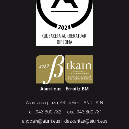
Aiurri.eus - Erroitz BM
Arantzibia plaza, 4-5 behea | ANDOAIN
Tel.: 943 300 732 | Faxa: 943 300 731
andoain@aiurri.eus | idazkaritza@aiurri.eus