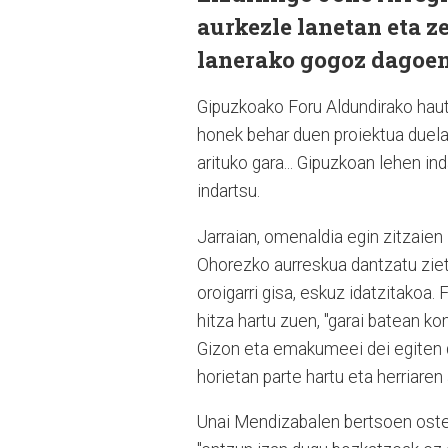
aurkezle lanetan eta z
lanerako gogoz dagoen
Gipuzkoako Foru Aldundirako hauta
honek behar duen proiektua duela
arituko gara... Gipuzkoan lehen ind
indartsu.
Jarraian, omenaldia egin zitzaie
Ohorezko aurreskua dantzatu ziet
oroigarri gisa, eskuz idatzitakoa
hitza hartu zuen, "garai batean k
Gizon eta emakumeei dei egiten d
horietan parte hartu eta herriaren 
Unai Mendizabalen bertsoen ostea