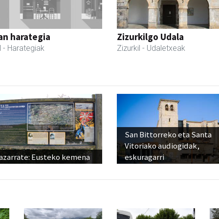
an harategia
Zizurkilgo Udala
l
- Harategiak
Zizurkil
- Udaletxeak
San Bittorreko eta Santa
Vitoriako audiogidak,
azarrate: Eusteko kemena
eskuragarri