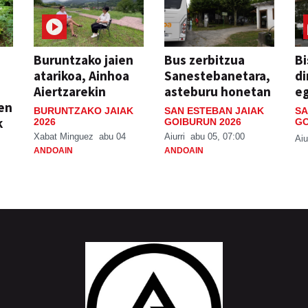
Buruntzako jaien
Bus zerbitzua
Bi
atarikoa, Ainhoa
Sanestebanetara,
di
Aiertzarekin
asteburu honetan
e
ien
BURUNTZAKO JAIAK
SAN ESTEBAN JAIAK
SA
k
2026
GOIBURUN 2026
GO
Xabat Minguez
abu 04
Aiurri
abu 05, 07:00
Aiu
ANDOAIN
ANDOAIN