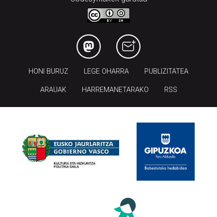
HONI BURUZ
LEGE OHARRA
PUBLIZITATEA
ARAUAK
HARREMANETARAKO
RSS