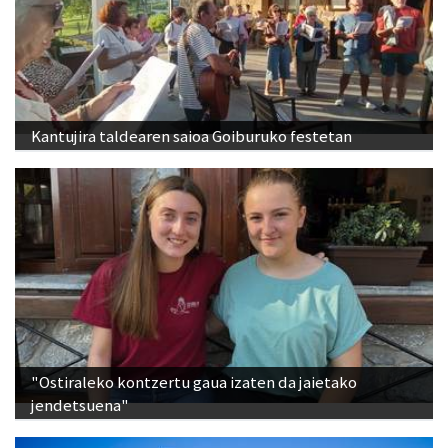
Kantujira taldearen saioa Goiburuko festetan
"Ostiraleko kontzertu gaua izaten da jaietako
jendetsuena"