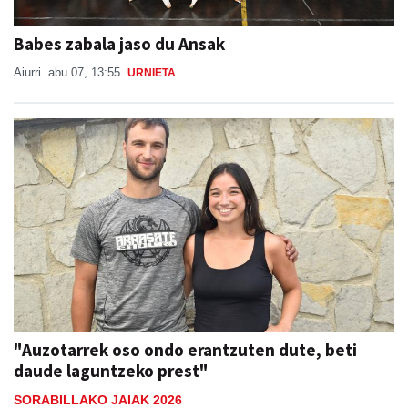
Babes zabala jaso du Ansak
Aiurri
abu 07, 13:55
URNIETA
"Auzotarrek oso ondo erantzuten dute, beti
daude laguntzeko prest"
SORABILLAKO JAIAK 2026