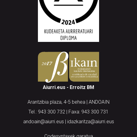
Aiurri.eus - Erroitz BM
Arantzibia plaza, 4-5 behea | ANDOAIN
Tel.: 943 300 732 | Faxa: 943 300 731
andoain@aiurri.eus | idazkaritza@aiurri.eus
Codesyntaxek garatua