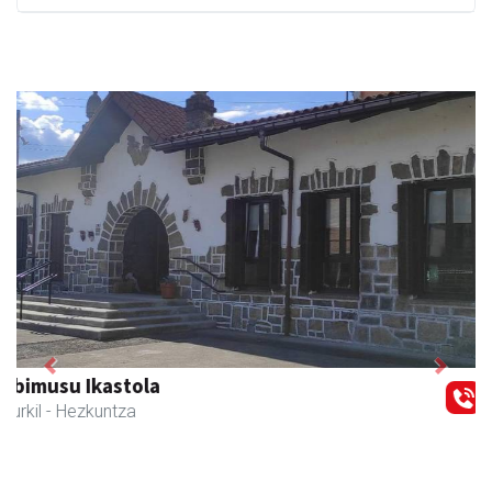
Previous
Next
Zubeldia arrain eta mariskoa
Zizurkil
- Arrandegiak