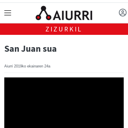
ZIZURKIL
San Juan sua
Aiurri
2019ko ekainaren 24a