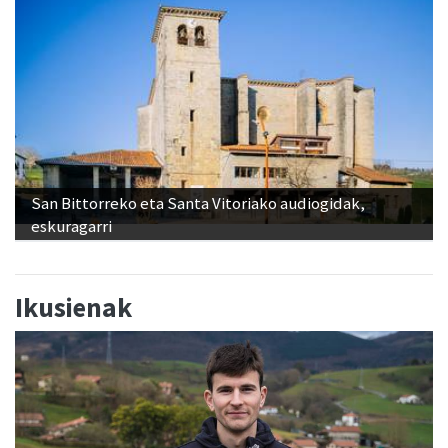
San Bittorreko eta Santa Vitoriako audiogidak,
eskuragarri
Ikusienak