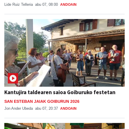
Lide Ruiz Telleria
abu 07, 08:00
ANDOAIN
Kantujira taldearen saioa Goiburuko festetan
SAN ESTEBAN JAIAK GOIBURUN 2026
Jon Ander Ubeda
abu 07, 20:37
ANDOAIN