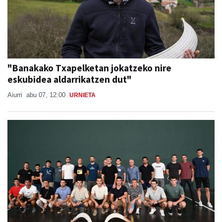
"Banakako Txapelketan jokatzeko nire
eskubidea aldarrikatzen dut"
Aiurri
abu 07, 12:00
URNIETA