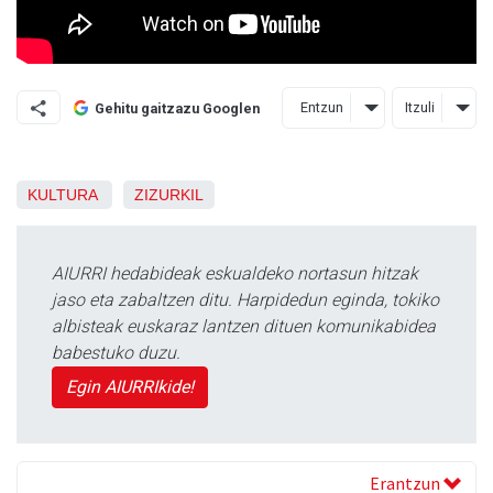
Entzun
Itzuli
Gehitu gaitzazu Googlen
KULTURA
ZIZURKIL
AIURRI hedabideak eskualdeko nortasun hitzak
jaso eta zabaltzen ditu. Harpidedun eginda, tokiko
albisteak euskaraz lantzen dituen komunikabidea
babestuko duzu.
Egin AIURRIkide!
Erantzun