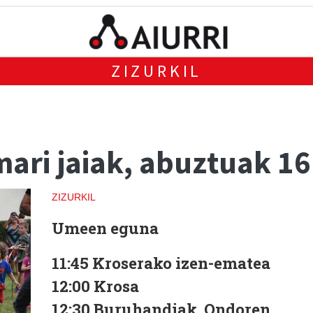
ZIZURKIL
ari jaiak, abuztuak 16
ZIZURKIL
Umeen eguna
11:45
Kroserako izen-ematea
12:00
Krosa
12:30
Buruhandiak. Ondoren,