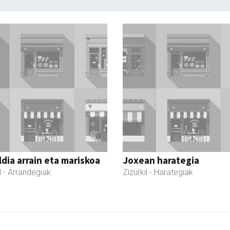
dia arrain eta mariskoa
Joxean harategia
l
- Arrandegiak
Zizurkil
- Harategiak