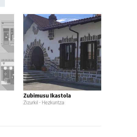
Zubimusu Ikastola
Zizurkil
- Hezkuntza