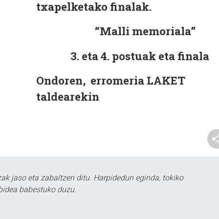
txapelketako finalak.
“Malli memoriala”
3. eta 4. postuak eta finala
Ondoren, erromeria LAKET
taldearekin
k jaso eta zabaltzen ditu. Harpidedun eginda, tokiko
bidea babestuko duzu.