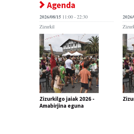
Agenda
2026/08/15
2026/
11:00 - 22:30
Zizurkil
Zizurk
Zizurkilgo jaiak 2026 -
Zizu
Amabirjina eguna
JAIA
JAIA