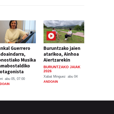
nkal Guerrero
Buruntzako jaien
doaindarra,
atarikoa, Ainhoa
nostiako Musika
Aiertzarekin
amabostaldiko
BURUNTZAKO JAIAK
otagonista
2026
Xabat Minguez
abu 04
rri
abu 05, 07:00
ANDOAIN
DOAIN