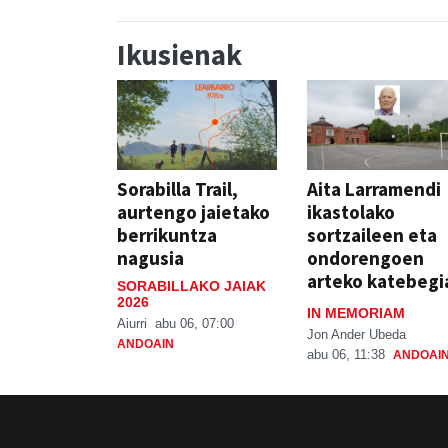
Ikusienak
Sorabilla Trail,
Aita Larramendi
aurtengo jaietako
ikastolako
berrikuntza
sortzaileen eta
nagusia
ondorengoen
arteko katebegi
SORABILLAKO JAIAK
2026
IN MEMORIAM
Aiurri
abu 06, 07:00
Jon Ander Ubeda
ANDOAIN
abu 06, 11:38
ANDOAI