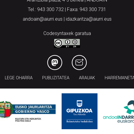
Tel.: 943 300 732 | Faxa: 943 300 731
andoain@aiurri.eus | idazkaritza@aiurri.eus
Codesyntaxek garatua
LEGE OHARRA
PUBLIZITATEA
ARAUAK
HARREMANET