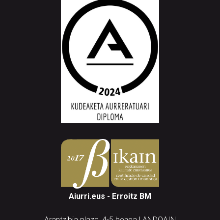
Aiurri.eus - Erroitz BM
Arantzibia plaza, 4-5 behea | ANDOAIN