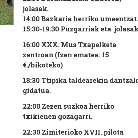
jolasak.
14:00
Bazkaria herriko umeentzat
15:30-19:30
Puzgarriak eta jolasak
16:00
XXX. Mus Txapelketa
zentroan (Izen ematea: 15
€./bikoteko)
18:30
Ttipika taldearekin dantzal
gidatua.
22:00
Zezen suzkoa herriko
txikienen gozagarri.
22:30
Zimiterioko XVII. pilota