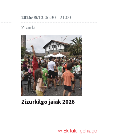
2026/08/12
06:30 - 21:00
Zizurkil
Zizurkilgo jaiak 2026
JAIA
»» Ekitaldi gehiago