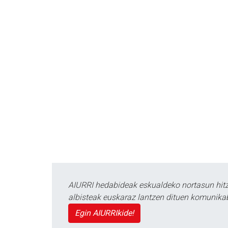
AIURRI hedabideak eskualdeko nortasun hitza
albisteak euskaraz lantzen dituen komunika
Egin AIURRIkide!