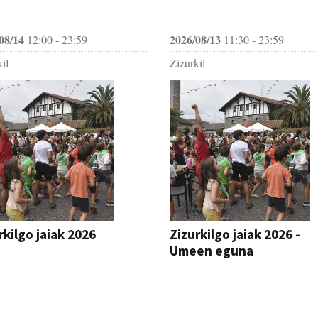
08/14
2026/08/13
12:00 - 23:59
11:30 - 23:59
il
Zizurkil
rkilgo jaiak 2026
Zizurkilgo jaiak 2026 -
Umeen eguna
JAIA