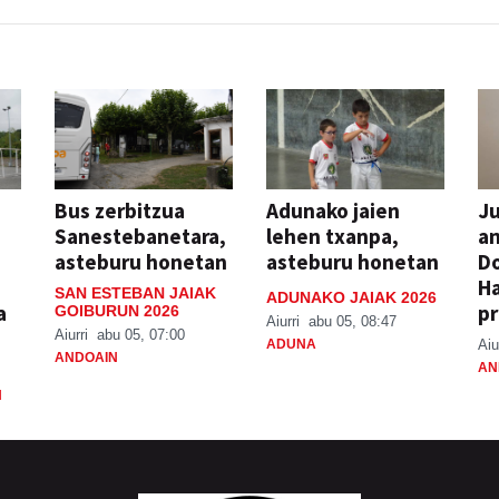
Bus zerbitzua
Adunako jaien
Ju
Sanestebanetara,
lehen txanpa,
an
asteburu honetan
asteburu honetan
Do
H
SAN ESTEBAN JAIAK
ADUNAKO JAIAK 2026
a
pr
GOIBURUN 2026
Aiurri
abu 05, 08:47
Aiurri
abu 05, 07:00
ADUNA
Aiu
ANDOAIN
AN
N