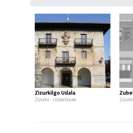
Zizurkilgo Udala
Zubel
Zizurkil
- Udaletxeak
Zizurki