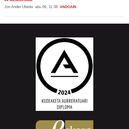
Jon Ander Ubeda
abu 06, 11:38
ANDOAIN