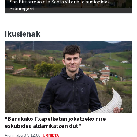
San Bittorreko eta Santa Vitoriako audiogidak,
eskuragarri
Ikusienak
"Banakako Txapelketan jokatzeko nire
eskubidea aldarrikatzen dut"
Aiurri
abu 07, 12:00
URNIETA