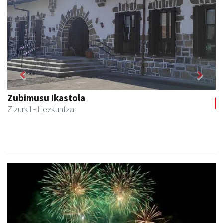
Previous
Next
Zizurkilgo Udala
Zizurkil
- Udaletxeak