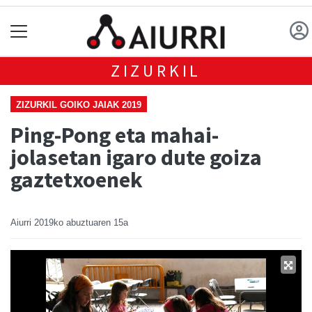
ZIZURKIL
ZIZURKIL GOIKO JAIAK 2019
Ping-Pong eta mahai-
jolasetan igaro dute goiza
gaztetxoenek
Aiurri
2019ko abuztuaren 15a