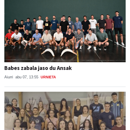
Babes zabala jaso du Ansak
Aiurri
abu 07, 13:55
URNIETA