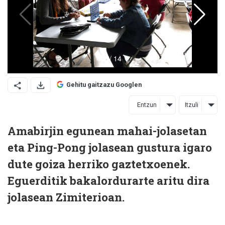
Gehitu gaitzazu Googlen
Entzun
Itzuli
Amabirjin egunean mahai-jolasetan
eta Ping-Pong jolasean gustura igaro
dute goiza herriko gaztetxoenek.
Eguerditik bakalordurarte aritu dira
jolasean Zimiterioan.