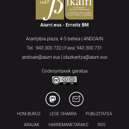
Aiurri.eus - Erroitz BM
Arantzibia plaza, 4-5 behea | ANDOAIN
Tel.: 943 300 732 | Faxa: 943 300 731
andoain@aiurri.eus | idazkaritza@aiurri.eus
Codesyntaxek garatua
HONI BURUZ
LEGE OHARRA
PUBLIZITATEA
ARAUAK
HARREMANETARAKO
RSS