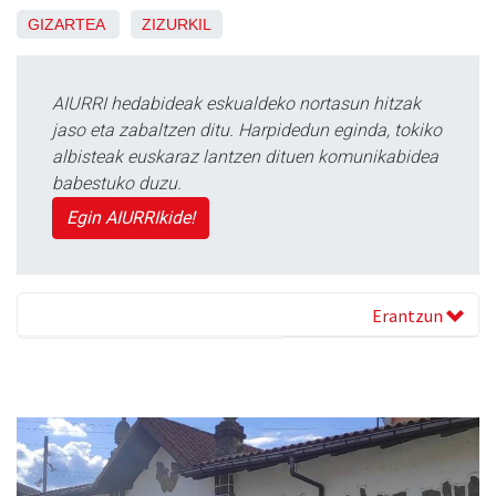
GIZARTEA
ZIZURKIL
AIURRI hedabideak eskualdeko nortasun hitzak
jaso eta zabaltzen ditu. Harpidedun eginda, tokiko
albisteak euskaraz lantzen dituen komunikabidea
babestuko duzu.
Egin AIURRIkide!
Erantzun