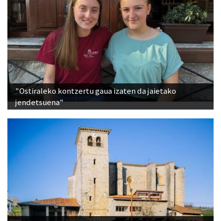
"Ostiraleko kontzertu gaua izaten da jaietako
jendetsuena"