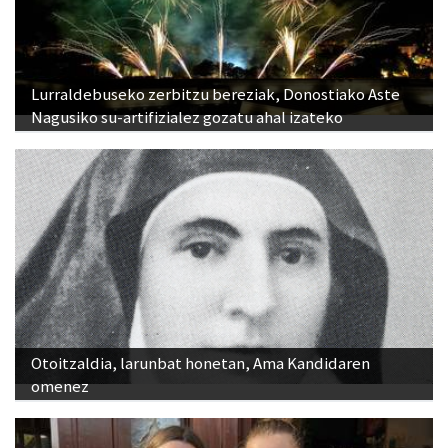
Lurraldebuseko zerbitzu bereziak, Donostiako Aste
Nagusiko su-artifizialez gozatu ahal izateko
Otoitzaldia, larunbat honetan, Ama Kandidaren
omenez