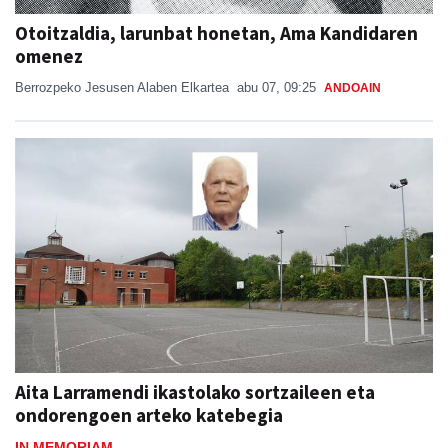
Otoitzaldia, larunbat honetan, Ama Kandidaren
omenez
Berrozpeko Jesusen Alaben Elkartea
abu 07, 09:25
ANDOAIN
Aita Larramendi ikastolako sortzaileen eta
ondorengoen arteko katebegia
IN MEMORIAM