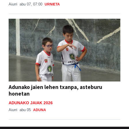
Aiurri
abu 07, 07:00
URNIETA
Adunako jaien lehen txanpa, asteburu
honetan
ADUNAKO JAIAK 2026
Aiurri
abu 05
ADUNA