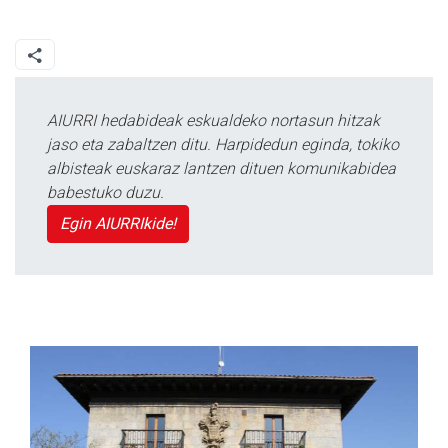
AIURRI hedabideak eskualdeko nortasun hitzak
jaso eta zabaltzen ditu. Harpidedun eginda, tokiko
albisteak euskaraz lantzen dituen komunikabidea
babestuko duzu.
Egin AIURRIkide!