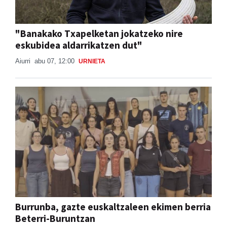
"Banakako Txapelketan jokatzeko nire
eskubidea aldarrikatzen dut"
Aiurri
abu 07, 12:00
URNIETA
Burrunba, gazte euskaltzaleen ekimen berria
Beterri-Buruntzan