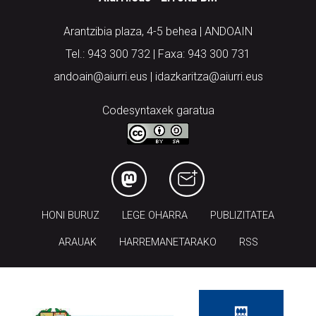
Arantzibia plaza, 4-5 behea | ANDOAIN
Tel.: 943 300 732 | Faxa: 943 300 731
andoain@aiurri.eus | idazkaritza@aiurri.eus
Codesyntaxek garatua
HONI BURUZ
LEGE OHARRA
PUBLIZITATEA
ARAUAK
HARREMANETARAKO
RSS