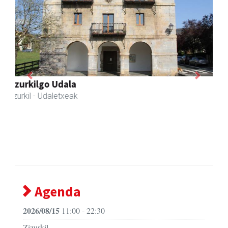
Previous
Next
Zubeldia arrain eta mariskoa
Zizurkil
- Arrandegiak
Agenda
2026/08/15
11:00 - 22:30
Zizurkil