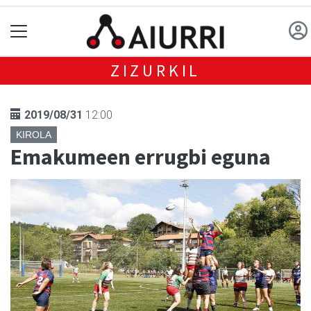
ZIZURKIL
2019/08/31
12:00
KIROLA
Emakumeen errugbi eguna