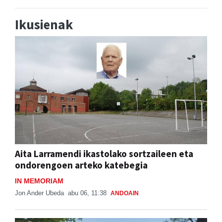
Ikusienak
Aita Larramendi ikastolako sortzaileen eta
ondorengoen arteko katebegia
IN MEMORIAM
Jon Ander Ubeda
abu 06, 11:38
ANDOAIN