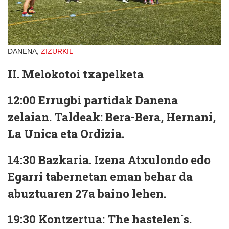
DANENA,
ZIZURKIL
II. Melokotoi txapelketa
12:00
Errugbi partidak Danena
zelaian. Taldeak: Bera-Bera, Hernani,
La Unica eta Ordizia.
14:30
Bazkaria. Izena Atxulondo edo
Egarri tabernetan eman behar da
abuztuaren 27a baino lehen.
19:30
Kontzertua: The hastelen´s.