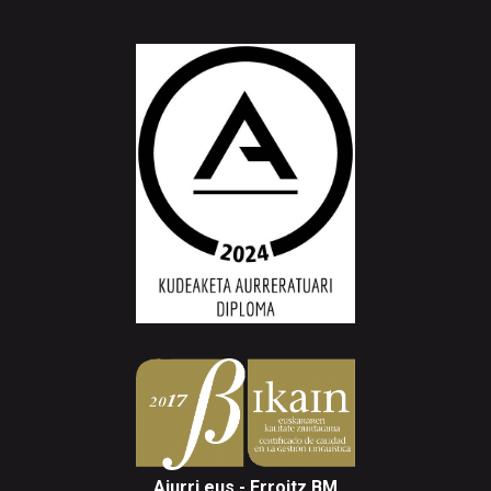
Aiurri.eus - Erroitz BM