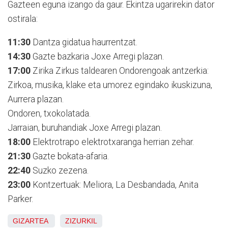
Gazteen eguna izango da gaur. Ekintza ugarirekin dator
ostirala:
11:30
Dantza gidatua haurrentzat.
14:30
Gazte bazkaria Joxe Arregi plazan.
17:00
Zirika Zirkus taldearen Ondorengoak antzerkia:
Zirkoa, musika, klake eta umorez egindako ikuskizuna,
Aurrera plazan.
Ondoren, txokolatada.
Jarraian, buruhandiak Joxe Arregi plazan.
18:00
Elektrotrapo elektrotxaranga herrian zehar.
21:30
Gazte bokata-afaria.
22:40
Suzko zezena.
23:00
Kontzertuak: Meliora, La Desbandada, Anita
Parker.
GIZARTEA
ZIZURKIL