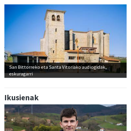
San Bittorreko eta Santa Vitoriako audiogidak,
eskuragarri
Ikusienak