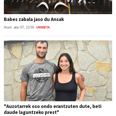
Babes zabala jaso du Ansak
Aiurri
abu 07, 13:55
URNIETA
"Auzotarrek oso ondo erantzuten dute, beti
daude laguntzeko prest"