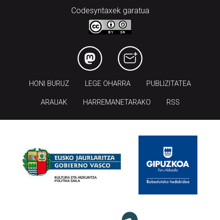
Codesyntaxek garatua
HONI BURUZ
LEGE OHARRA
PUBLIZITATEA
ARAUAK
HARREMANETARAKO
RSS