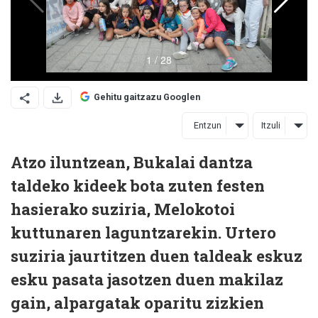
Gehitu gaitzazu Googlen
Entzun
Itzuli
Atzo iluntzean, Bukalai dantza
taldeko kideek bota zuten festen
hasierako suziria, Melokotoi
kuttunaren laguntzarekin. Urtero
suziria jaurtitzen duen taldeak eskuz
esku pasata jasotzen duen makilaz
gain, alpargatak oparitu zizkien