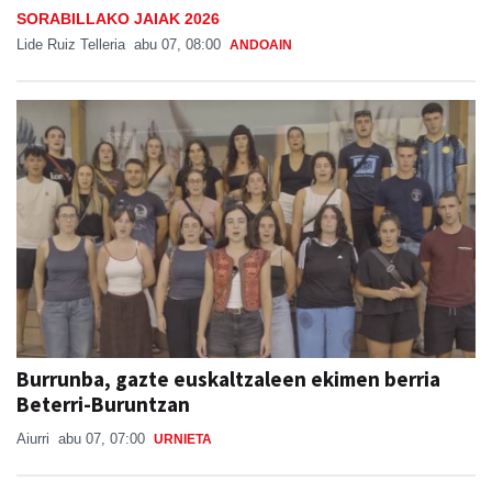
SORABILLAKO JAIAK 2026
Lide Ruiz Telleria
abu 07, 08:00
ANDOAIN
Burrunba, gazte euskaltzaleen ekimen berria
Beterri-Buruntzan
Aiurri
abu 07, 07:00
URNIETA