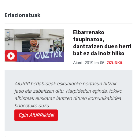
Erlazionatuak
Elbarrenako
txupinazoa,
dantzatzen duen herri
bat ez da inoiz hilko
Aiurri
2019 ira 06
ZIZURKIL
AIURRI hedabideak eskualdeko nortasun hitzak
jaso eta zabaltzen ditu. Harpidedun eginda, tokiko
albisteak euskaraz lantzen dituen komunikabidea
babestuko duzu.
Egin AIURRIkide!