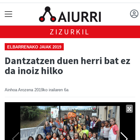
ZIZURKIL
ELBARRENAKO JAIAK 2019
Dantzatzen duen herri bat ez
da inoiz hilko
Ainhoa Arozena
2019ko irailaren 6a