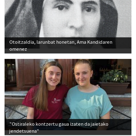
Otoitzaldia, larunbat honetan, Ama Kandidaren
omenez
"Ostiraleko kontzertu gaua izaten da jaietako
jendetsuena"