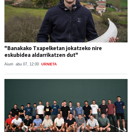
"Banakako Txapelketan jokatzeko nire
eskubidea aldarrikatzen dut"
Aiurri
abu 07, 12:00
URNIETA