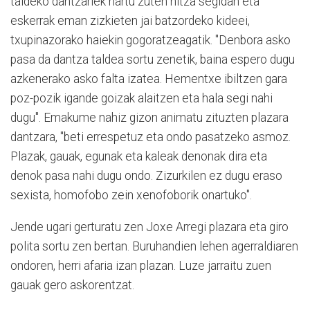
taldeko dantzariek hartu zuten hitza segidan eta
eskerrak eman zizkieten jai batzordeko kideei,
txupinazorako haiekin gogoratzeagatik. "Denbora asko
pasa da dantza taldea sortu zenetik, baina espero dugu
azkenerako asko falta izatea. Hementxe ibiltzen gara
poz-pozik igande goizak alaitzen eta hala segi nahi
dugu". Emakume nahiz gizon animatu zituzten plazara
dantzara, "beti errespetuz eta ondo pasatzeko asmoz.
Plazak, gauak, egunak eta kaleak denonak dira eta
denok pasa nahi dugu ondo. Zizurkilen ez dugu eraso
sexista, homofobo zein xenofoborik onartuko".
Jende ugari gerturatu zen Joxe Arregi plazara eta giro
polita sortu zen bertan. Buruhandien lehen agerraldiaren
ondoren, herri afaria izan plazan. Luze jarraitu zuen
gauak gero askorentzat.