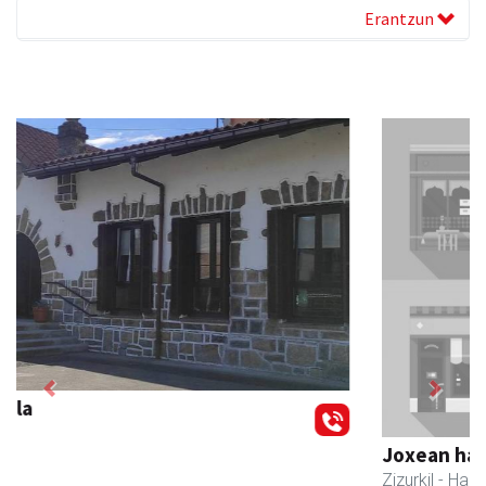
Erantzun
Previous
Next
Joxean harategia
Zizurkil
- Harategiak