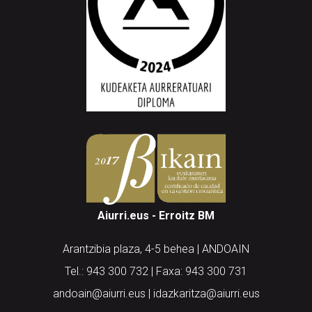
Aiurri.eus - Erroitz BM
Arantzibia plaza, 4-5 behea | ANDOAIN
Tel.: 943 300 732 | Faxa: 943 300 731
andoain@aiurri.eus | idazkaritza@aiurri.eus