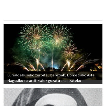
Lurraldebuseko zerbitzu bereziak, Donostiako Aste
Nagusiko su-artifizialez gozatu ahal izateko