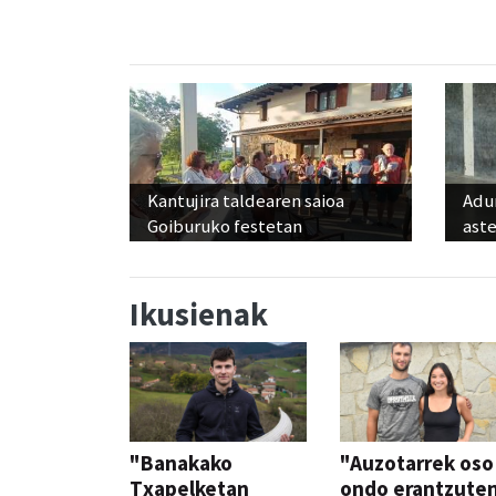
Kantujira taldearen saioa
Adun
Goiburuko festetan
ast
Ikusienak
"Banakako
"Auzotarrek oso
Txapelketan
ondo erantzute