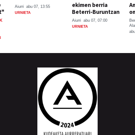
e
ekimen berria
A
Aiurri
abu 07, 13:55
t"
Beterri-Buruntzan
o
URNIETA
K
Aiurri
abu 07, 07:00
Be
Ala
URNIETA
abu
N