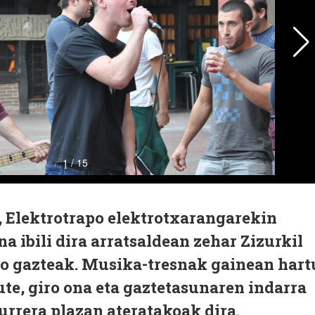
, Elektrotrapo elektrotxarangarekin
a ibili dira arratsaldean zehar Zizurkil
ko gazteak. Musika-tresnak gainean hart
ute, giro ona eta gaztetasunaren indarra
rrera plazan ateratakoak dira.