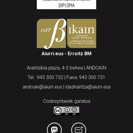
Aiurri.eus - Erroitz BM
Arantzibia plaza, 4-5 behea | ANDOAIN
Tel.: 943 300 732 | Faxa: 943 300 731
andoain@aiurri.eus | idazkaritza@aiurri.eus
Codesyntaxek garatua