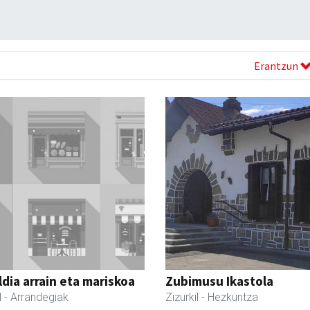
Erantzun
dia arrain eta mariskoa
Zubimusu Ikastola
l
- Arrandegiak
Zizurkil
- Hezkuntza