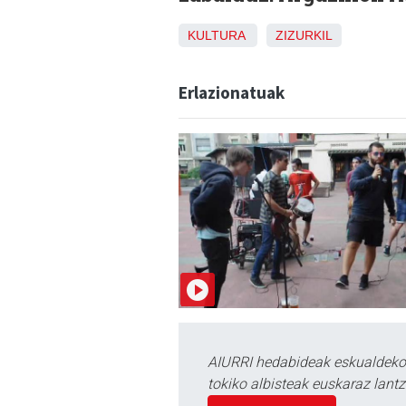
KULTURA
ZIZURKIL
Erlazionatuak
AIURRI hedabideak eskualdeko n
tokiko albisteak euskaraz lan