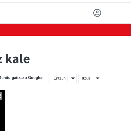
z kale
Gehitu gaitzazu Googlen
Entzun
Itzuli