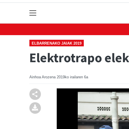
ELBARRENAKO JAIAK 2019
Elektrotrapo ele
Ainhoa Arozena
2019ko irailaren 6a