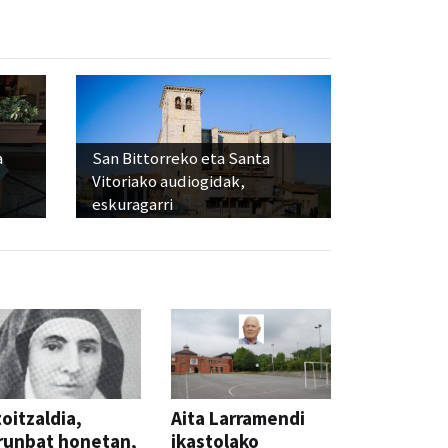
a
San Bittorreko eta Santa
Vitoriako audiogidak,
eskuragarri
oitzaldia,
Aita Larramendi
runbat honetan,
ikastolako