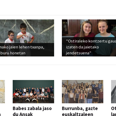
"Ostiraleko kontzertu gau
ako jaien lehen txanpa,
izaten da jaietako
eburu honetan
jendetsuena"
Babes zabala jaso
Burrunba, gazte
Ot
n
du Ansak
euskaltzaleen
la