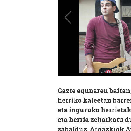
Gazte egunaren baitan
herriko kaleetan barren
eta inguruko herrieta
eta herria zeharkatu d
zabalduz. Argazkiok Au