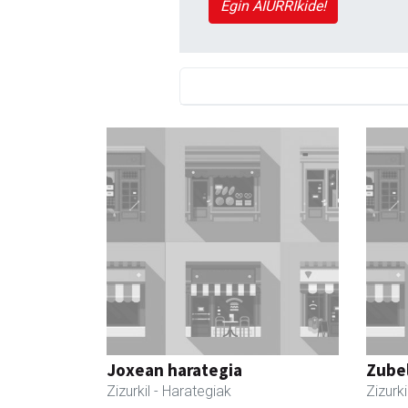
Egin AIURRIkide!
Joxean harategia
Zubel
Zizurkil
- Harategiak
Zizurki