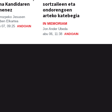
ma Kandidaren
sortzaileen eta
menez
ondorengoen
arteko katebegia
rrozpeko Jesusen
ben Elkartea
IN MEMORIAM
 07, 09:25
ANDOAIN
Jon Ander Ubeda
abu 06, 11:38
ANDOAIN