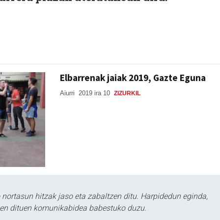
Elbarrenak jaiak 2019, Gazte Eguna
Aiurri
2019 ira 10
ZIZURKIL
ortasun hitzak jaso eta zabaltzen ditu. Harpidedun eginda,
tzen dituen komunikabidea babestuko duzu.