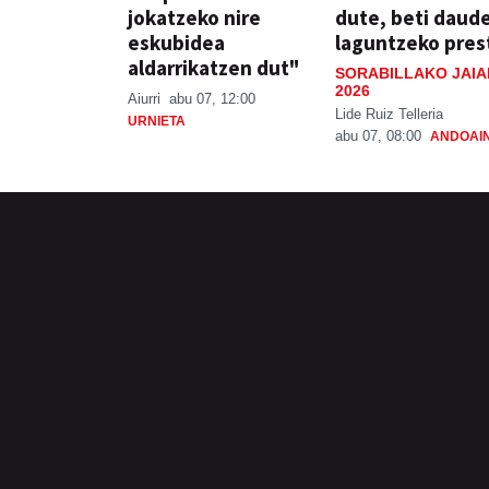
jokatzeko nire
dute, beti daud
eskubidea
laguntzeko pres
aldarrikatzen dut"
SORABILLAKO JAIA
2026
Aiurri
abu 07, 12:00
Lide Ruiz Telleria
URNIETA
abu 07, 08:00
ANDOAI