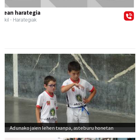
Zubeldia arrain eta mariskoa
Zizurkil
- Arrandegiak
Adunako jaien lehen txanpa, asteburu honetan