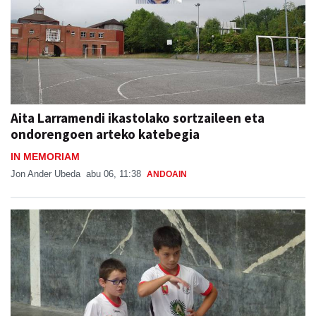
Aita Larramendi ikastolako sortzaileen eta
ondorengoen arteko katebegia
IN MEMORIAM
Jon Ander Ubeda
abu 06, 11:38
ANDOAIN