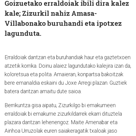
Goizuetako erraldoiak ibili dira kalez
kale; Zizurkil nahiz Amasa-
Villabonako buruhandi eta ipotxez
lagunduta.
Erraldoiak dantzan eta buruhandiak haur eta gaztetxoen
atzetik korrika. Doinu alaiez lagundutako kalejira izan da,
koloretsua eta polita. Amaieran, konpartsa bakoitzak
bere emanaldia eskaini du Joxe Arregi plazan. Guztiek
batera dantzan amaitu dute saioa.
Berrikuntza gisa aipatu, Zizurkilgo bi emakumeen
erraldoiak bi emakume zizurkildarrek ekarri dituztela
plazara dantzan lehenengoz. Maite Amenabar eta
Ainhoa Urruzolak euren saiakeragatik txaloak jaso