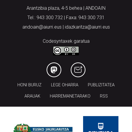
Arantzibia plaza, 4-5 behea | ANDOAIN
Tel.: 943 300 732 | Faxa: 943 300 731
andoain@aiurri.eus | idazkaritza@aiurri.eus
Codesyntaxek garatua
HONI BURUZ
LEGE OHARRA
PUBLIZITATEA
ARAUAK
HARREMANETARAKO
RSS