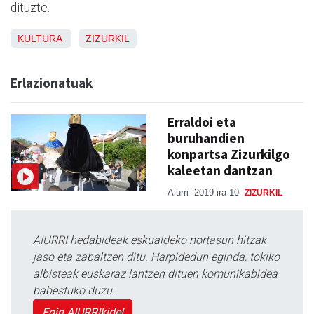
dituzte.
KULTURA
ZIZURKIL
Erlazionatuak
Erraldoi eta
buruhandien
konpartsa Zizurkilgo
kaleetan dantzan
Aiurri
2019 ira 10
ZIZURKIL
AIURRI hedabideak eskualdeko nortasun hitzak
jaso eta zabaltzen ditu. Harpidedun eginda, tokiko
albisteak euskaraz lantzen dituen komunikabidea
babestuko duzu.
Egin AIURRIkide!