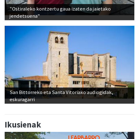
"Ostiraleko kontzertu gaua izaten da jaietako
jendetsuena"
San Bittorreko eta Santa Vitoriako audiogidak,
eskuragarri
Ikusienak