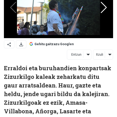
Gehitu gaitzazu Googlen
Entzun
Itzuli
Erraldoi eta buruhandien konpartsak
Zizurkilgo kaleak zeharkatu ditu
gaur arratsaldean. Haur, gazte eta
heldu, jende ugari bildu da kalejiran.
Zizurkilgoak ez ezik, Amasa-
Villabona, Añorga, Lasarte eta