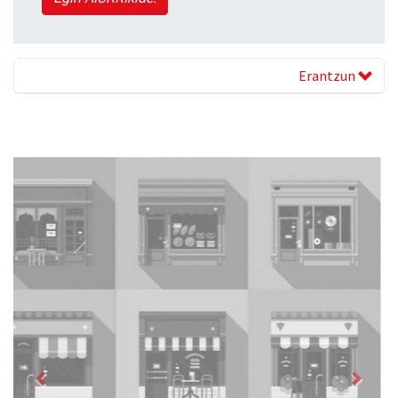
Erantzun
Previous
Next