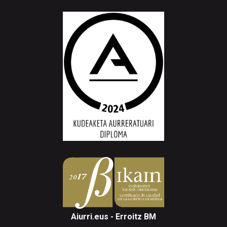
Aiurri.eus - Erroitz BM