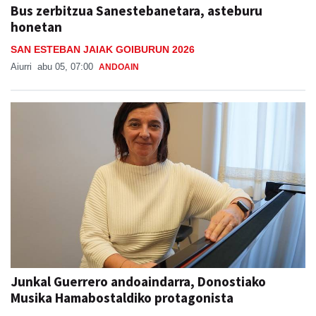
Bus zerbitzua Sanestebanetara, asteburu
honetan
SAN ESTEBAN JAIAK GOIBURUN 2026
Aiurri
abu 05, 07:00
ANDOAIN
Junkal Guerrero andoaindarra, Donostiako
Musika Hamabostaldiko protagonista