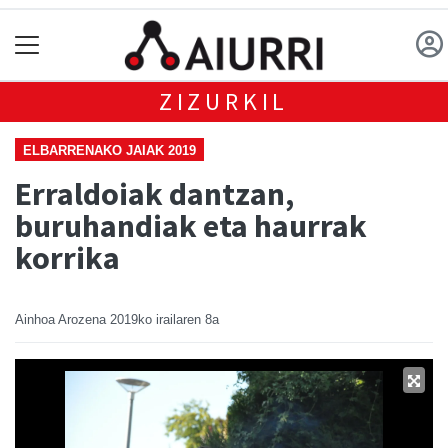
ZIZURKIL
ELBARRENAKO JAIAK 2019
Erraldoiak dantzan,
buruhandiak eta haurrak
korrika
Ainhoa Arozena
2019ko irailaren 8a