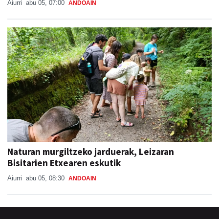
Aiurri
abu 05, 07:00
ANDOAIN
Naturan murgiltzeko jarduerak, Leizaran
Bisitarien Etxearen eskutik
Aiurri
abu 05, 08:30
ANDOAIN