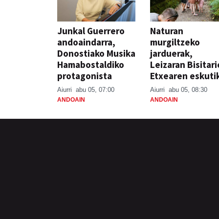
Junkal Guerrero
Naturan
andoaindarra,
murgiltzeko
Donostiako Musika
jarduerak,
Hamabostaldiko
Leizaran Bisitar
protagonista
Etxearen eskuti
Aiurri
abu 05, 07:00
Aiurri
abu 05, 08:30
ANDOAIN
ANDOAIN