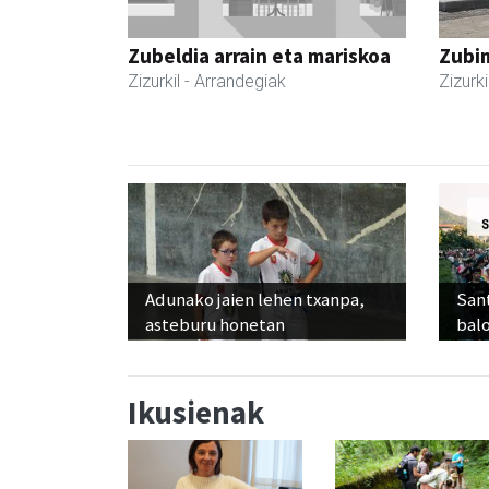
Zubeldia arrain eta mariskoa
Zubim
Zizurkil
- Arrandegiak
Zizurki
Adunako jaien lehen txanpa,
Sant
asteburu honetan
balo
Ikusienak