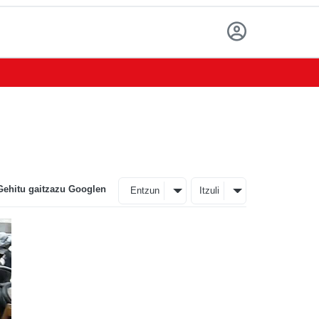
Gehitu gaitzazu Googlen
Entzun
Itzuli