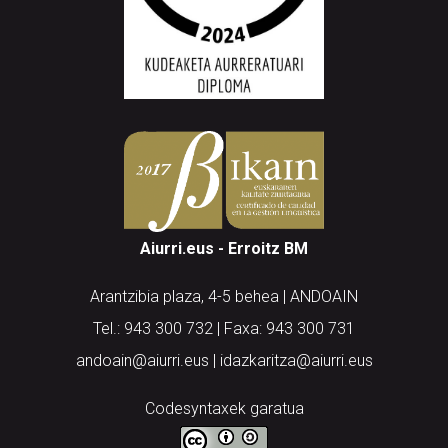
Aiurri.eus - Erroitz BM
Arantzibia plaza, 4-5 behea | ANDOAIN
Tel.: 943 300 732 | Faxa: 943 300 731
andoain@aiurri.eus | idazkaritza@aiurri.eus
Codesyntaxek garatua