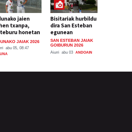
unako jaien
Bisitariak hurbildu
hen txanpa,
dira San Esteban
steburu honetan
egunean
SAN ESTEBAN JAIAK
UNAKO JAIAK 2026
GOIBURUN 2026
rri
abu 05, 08:47
Aiurri
abu 03
ANDOAIN
UNA