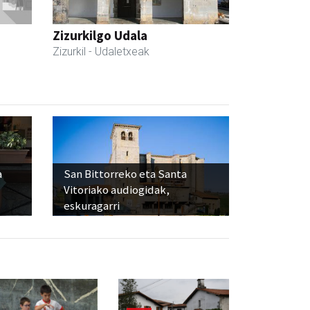
Zizurkilgo Udala
Zizurkil
- Udaletxeak
a
San Bittorreko eta Santa
Vitoriako audiogidak,
eskuragarri