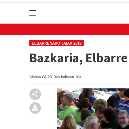
ELBARRENAKO JAIAK 2019
Bazkaria, Elbarre
Ainhoa Gil
2019ko irailaren 10a