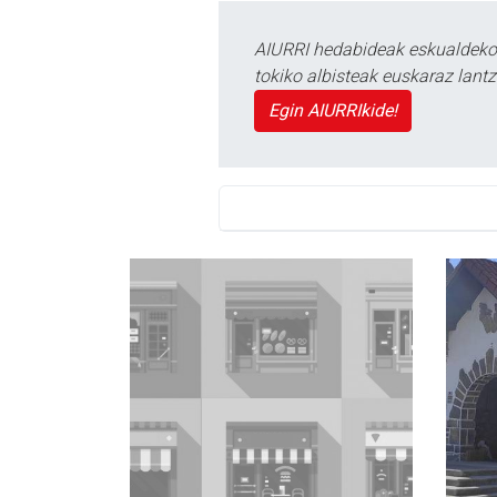
AIURRI hedabideak eskualdeko n
tokiko albisteak euskaraz lan
Egin AIURRIkide!