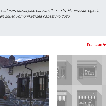
ortasun hitzak jaso eta zabaltzen ditu. Harpidedun eginda,
tzen dituen komunikabidea babestuko duzu.
Erantzun