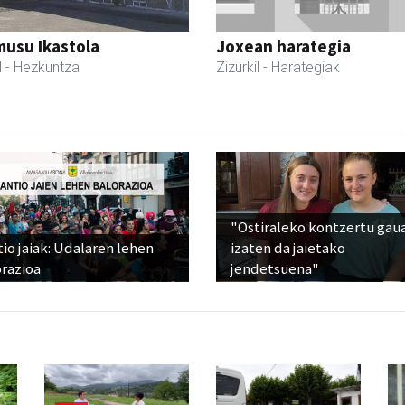
usu Ikastola
Joxean harategia
l
- Hezkuntza
Zizurkil
- Harategiak
"Ostiraleko kontzertu gau
io jaiak: Udalaren lehen
izaten da jaietako
razioa
jendetsuena"