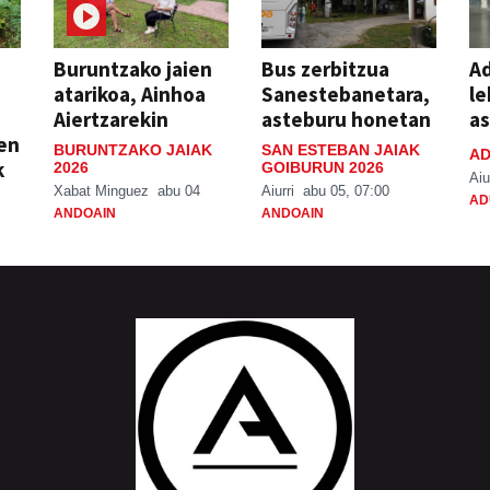
Buruntzako jaien
Bus zerbitzua
Ad
atarikoa, Ainhoa
Sanestebanetara,
le
Aiertzarekin
asteburu honetan
a
ien
BURUNTZAKO JAIAK
SAN ESTEBAN JAIAK
AD
k
2026
GOIBURUN 2026
Aiu
Xabat Minguez
abu 04
Aiurri
abu 05, 07:00
AD
ANDOAIN
ANDOAIN