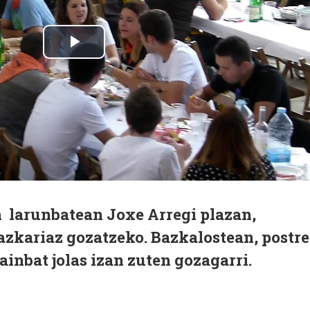
n larunbatean Joxe Arregi plazan,
azkariaz gozatzeko. Bazkalostean, postre
ainbat jolas izan zuten gozagarri.