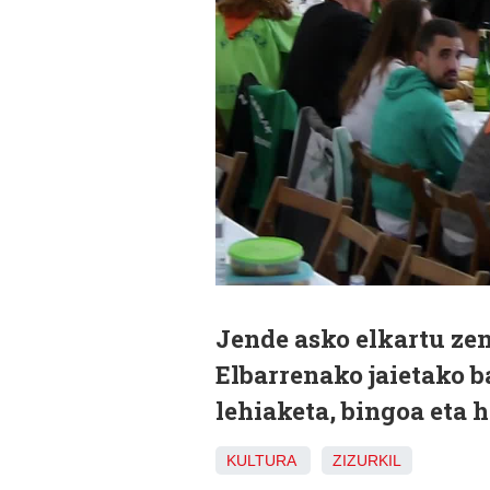
Jende asko elkartu ze
Elbarrenako jaietako b
lehiaketa, bingoa eta h
KULTURA
ZIZURKIL