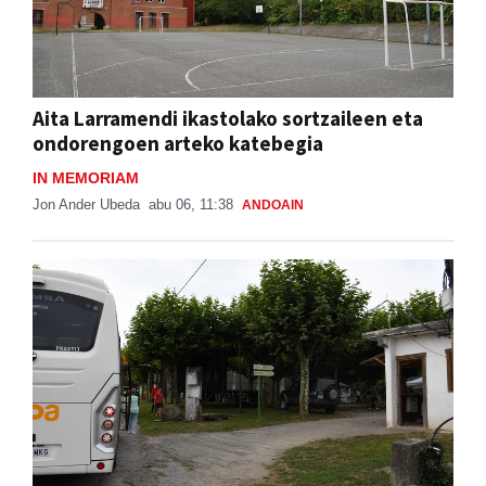
Aita Larramendi ikastolako sortzaileen eta
ondorengoen arteko katebegia
IN MEMORIAM
Jon Ander Ubeda
abu 06, 11:38
ANDOAIN