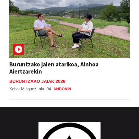
Buruntzako jaien atarikoa, Ainhoa
Aiertzarekin
BURUNTZAKO JAIAK 2026
Xabat Minguez
abu 04
ANDOAIN