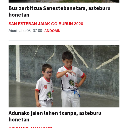
Bus zerbitzua Sanestebanetara, asteburu
honetan
SAN ESTEBAN JAIAK GOIBURUN 2026
Aiurri
abu 05, 07:00
ANDOAIN
Adunako jaien lehen txanpa, asteburu
honetan