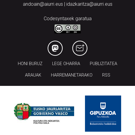
andoain@aiurri.eus | idazkaritza@aiurri.eus
Codesyntaxek garatua
HONI BURUZ
LEGE OHARRA
PUBLIZITATEA
ARAUAK
HARREMANETARAKO
RSS