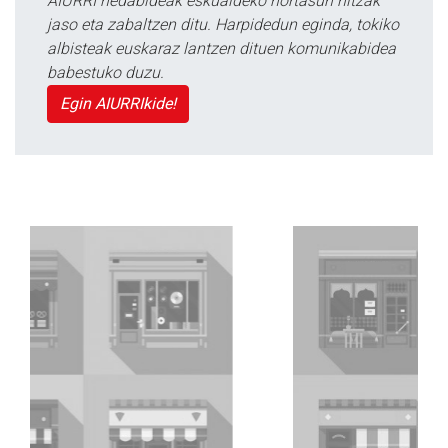
AIURRI hedabideak eskualdeko nortasun hitzak
jaso eta zabaltzen ditu. Harpidedun eginda, tokiko
albisteak euskaraz lantzen dituen komunikabidea
babestuko duzu.
Egin AIURRIkide!