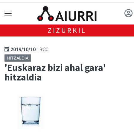
ZIZURKIL
2019/10/10
19:30
HITZALDIA
'Euskaraz bizi ahal gara'
hitzaldia