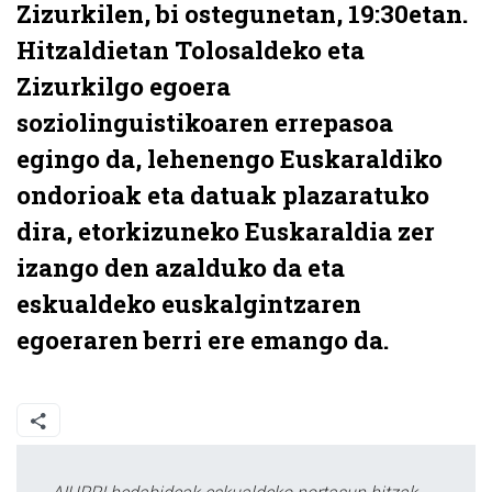
Zizurkilen, bi ostegunetan, 19:30etan.
Hitzaldietan Tolosaldeko eta
Zizurkilgo egoera
soziolinguistikoaren errepasoa
egingo da, lehenengo Euskaraldiko
ondorioak eta datuak plazaratuko
dira, etorkizuneko Euskaraldia zer
izango den azalduko da eta
eskualdeko euskalgintzaren
egoeraren berri ere emango da.