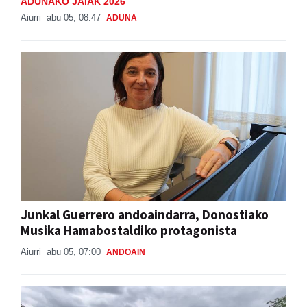
ADUNAKO JAIAK 2026
Aiurri
abu 05, 08:47
ADUNA
Junkal Guerrero andoaindarra, Donostiako
Musika Hamabostaldiko protagonista
Aiurri
abu 05, 07:00
ANDOAIN