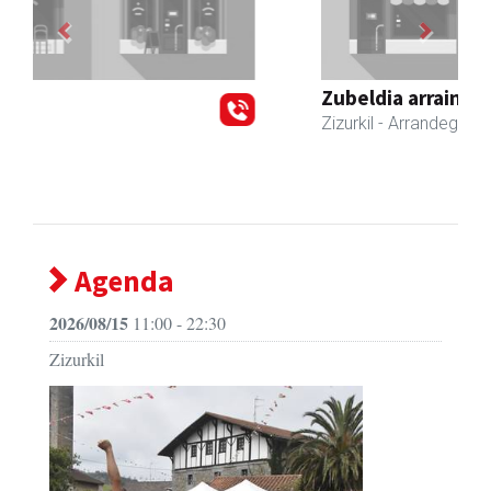
Previous
Next
Zubeldia arrain eta mariskoa
Zizurkil
- Arrandegiak
Agenda
2026/08/15
11:00 - 22:30
Zizurkil