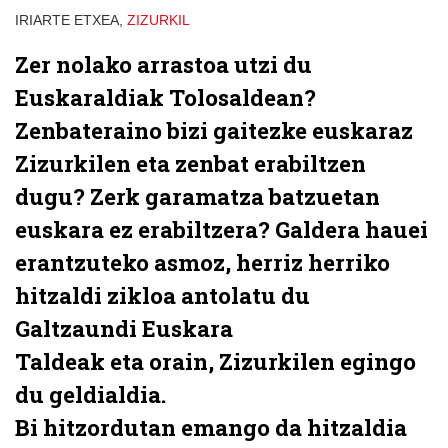
IRIARTE ETXEA,
ZIZURKIL
Zer nolako arrastoa utzi du
Euskaraldiak Tolosaldean?
Zenbateraino bizi gaitezke euskaraz
Zizurkilen eta zenbat erabiltzen
dugu? Zerk garamatza batzuetan
euskara ez erabiltzera? Galdera hauei
erantzuteko asmoz, herriz herriko
hitzaldi zikloa antolatu du
Galtzaundi Euskara
Taldeak eta
orain, Zizurkilen egingo
du geldialdia
.
Bi hitzordutan emango da hitzaldia