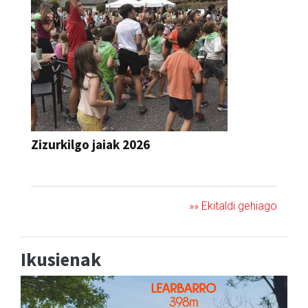
Zizurkilgo jaiak 2026
JAIA
»» Ekitaldi gehiago
Ikusienak