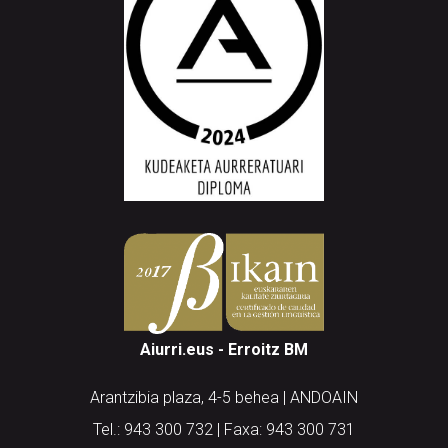
Aiurri.eus - Erroitz BM
Arantzibia plaza, 4-5 behea | ANDOAIN
Tel.: 943 300 732 | Faxa: 943 300 731