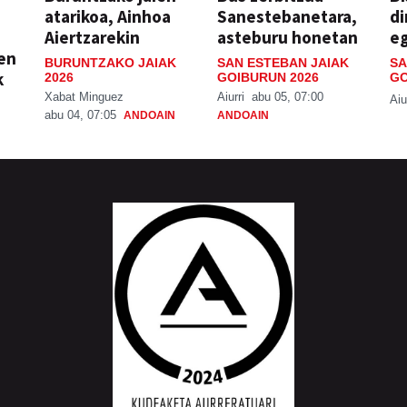
atarikoa, Ainhoa
Sanestebanetara,
di
Aiertzarekin
asteburu honetan
e
ien
BURUNTZAKO JAIAK
SAN ESTEBAN JAIAK
SA
k
2026
GOIBURUN 2026
GO
Xabat Minguez
Aiurri
abu 05, 07:00
Aiu
abu 04, 07:05
ANDOAIN
ANDOAIN