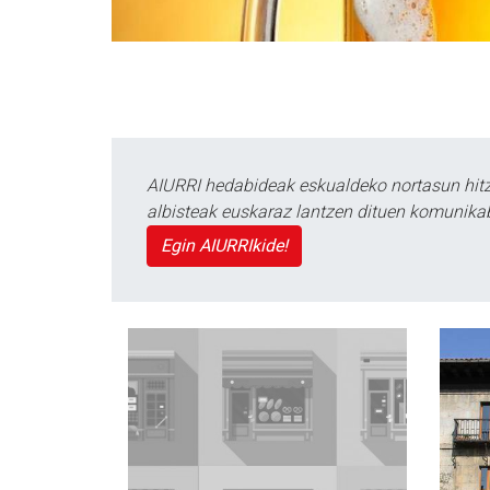
AIURRI hedabideak eskualdeko nortasun hitza
albisteak euskaraz lantzen dituen komunika
Egin AIURRIkide!