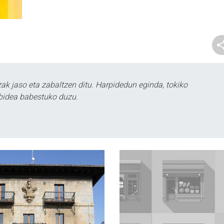
k jaso eta zabaltzen ditu. Harpidedun eginda, tokiko
bidea babestuko duzu.