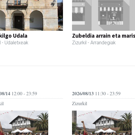
kilgo Udala
Zubeldia arrain eta mari
l
- Udaletxeak
Zizurkil
- Arrandegiak
08/14
2026/08/13
12:00 - 23:59
11:30 - 23:59
il
Zizurkil