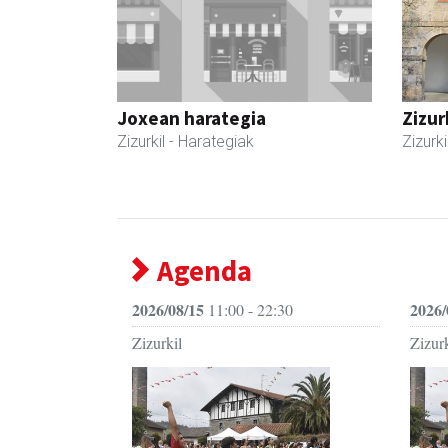
Joxean harategia
Zizur
Zizurkil
- Harategiak
Zizurki
Agenda
2026/08/15
2026/
11:00 - 22:30
Zizurkil
Zizurk