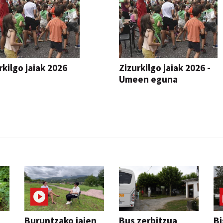
rkilgo jaiak 2026
Zizurkilgo jaiak 2026 -
Umeen eguna
JAIA
Buruntzako jaien
Bus zerbitzua
Bi