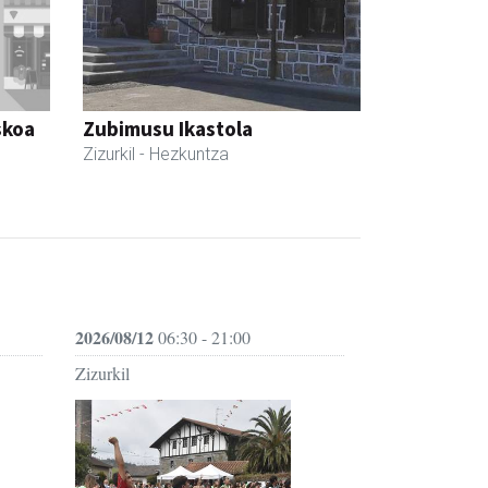
skoa
Zubimusu Ikastola
Zizurkil
- Hezkuntza
2026/08/12
06:30 - 21:00
Zizurkil