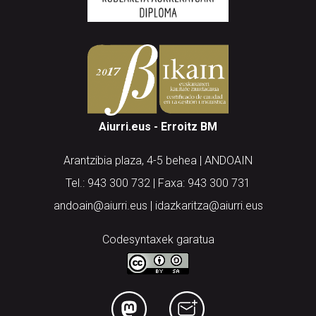
Aiurri.eus - Erroitz BM
Arantzibia plaza, 4-5 behea | ANDOAIN
Tel.: 943 300 732 | Faxa: 943 300 731
andoain@aiurri.eus | idazkaritza@aiurri.eus
Codesyntaxek garatua