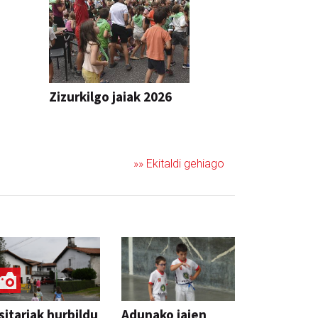
Zizurkilgo jaiak 2026
JAIA
»» Ekitaldi gehiago
sitariak hurbildu
Adunako jaien