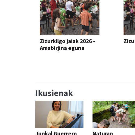
Zizurkilgo jaiak 2026 -
Zizu
Amabirjina eguna
JAIA
JAIA
Ikusienak
Junkal Guerrero
Naturan