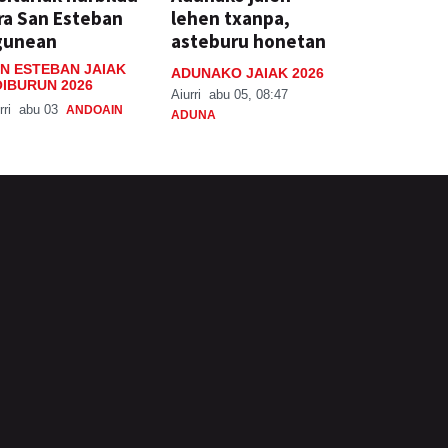
ra San Esteban
lehen txanpa,
gunean
asteburu honetan
N ESTEBAN JAIAK
ADUNAKO JAIAK 2026
IBURUN 2026
Aiurri
abu 05, 08:47
rri
abu 03
ANDOAIN
ADUNA