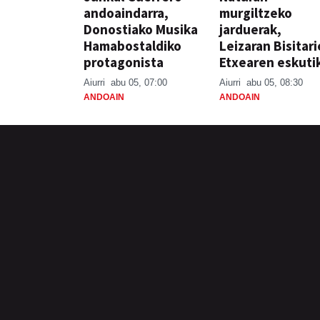
andoaindarra,
murgiltzeko
Donostiako Musika
jarduerak,
Hamabostaldiko
Leizaran Bisitar
protagonista
Etxearen eskuti
Aiurri
abu 05, 07:00
Aiurri
abu 05, 08:30
ANDOAIN
ANDOAIN