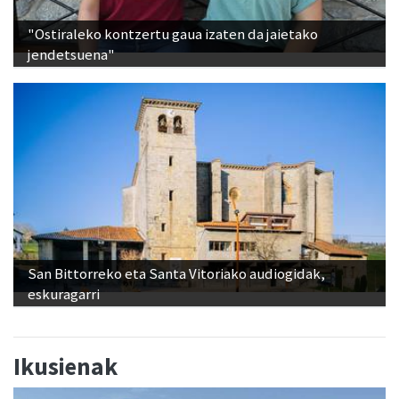
"Ostiraleko kontzertu gaua izaten da jaietako
jendetsuena"
San Bittorreko eta Santa Vitoriako audiogidak,
eskuragarri
Ikusienak