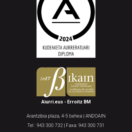
Aiurri.eus - Erroitz BM
Arantzibia plaza, 4-5 behea | ANDOAIN
Tel.: 943 300 732 | Faxa: 943 300 731