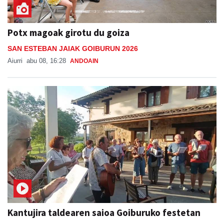
Potx magoak girotu du goiza
SAN ESTEBAN JAIAK GOIBURUN 2026
Aiurri
abu 08, 16:28
ANDOAIN
Kantujira taldearen saioa Goiburuko festetan