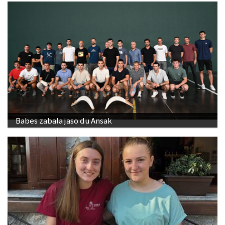
Babes zabala jaso du Ansak