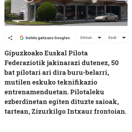
Entzun
Itzuli
Gehitu gaitzazu Googlen
Gipuzkoako Euskal Pilota
Federaziotik jakinarazi dutenez, 50
bat pilotari ari dira buru-belarri,
mutilen eskuko teknifikazio
entrenamenduetan. Pilotaleku
ezberdinetan egiten dituzte saioak,
tartean, Zizurkilgo Intxaur frontoian.