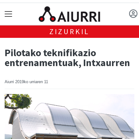
ZIZURKIL
Pilotako teknifikazio
entrenamentuak, Intxaurren
Aiurri
2019ko urriaren 11