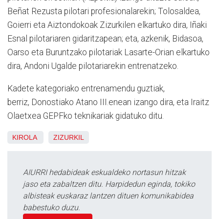
Beñat Rezusta pilotari profesionalarekin; Tolosaldea,
Goierri eta Aiztondokoak Zizurkilen elkartuko dira, Iñaki
Esnal pilotariaren gidaritzapean; eta, azkenik, Bidasoa,
Oarso eta Buruntzako pilotariak Lasarte-Orian elkartuko
dira, Andoni Ugalde pilotariarekin entrenatzeko.
Kadete kategoriako entrenamendu guztiak,
berriz, Donostiako Atano III.enean izango dira, eta Iraitz
Olaetxea GEPFko teknikariak gidatuko ditu.
KIROLA
ZIZURKIL
AIURRI hedabideak eskualdeko nortasun hitzak
jaso eta zabaltzen ditu. Harpidedun eginda, tokiko
albisteak euskaraz lantzen dituen komunikabidea
babestuko duzu.