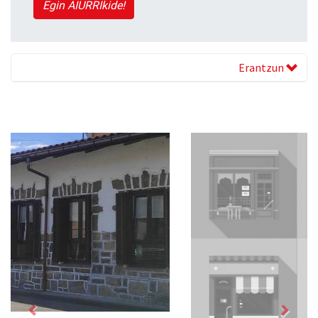
Egin AIURRIkide!
Erantzun
Previous
Next