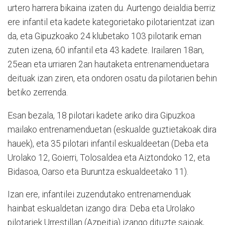
urtero harrera bikaina izaten du. Aurtengo deialdia berriz
ere infantil eta kadete kategorietako pilotarientzat izan
da, eta Gipuzkoako 24 klubetako 103 pilotarik eman
zuten izena, 60 infantil eta 43 kadete. Irailaren 18an,
25ean eta urriaren 2an hautaketa entrenamenduetara
deituak izan ziren, eta ondoren osatu da pilotarien behin
betiko zerrenda.
Esan bezala, 18 pilotari kadete ariko dira Gipuzkoa
mailako entrenamenduetan (eskualde guztietakoak dira
hauek), eta 35 pilotari infantil eskualdeetan (Deba eta
Urolako 12, Goierri, Tolosaldea eta Aiztondoko 12, eta
Bidasoa, Oarso eta Buruntza eskualdeetako 11).
Izan ere, infantilei zuzendutako entrenamenduak
hainbat eskualdetan izango dira: Deba eta Urolako
pilotariek Urrestillan (Azpeitia) izango dituzte saioak,