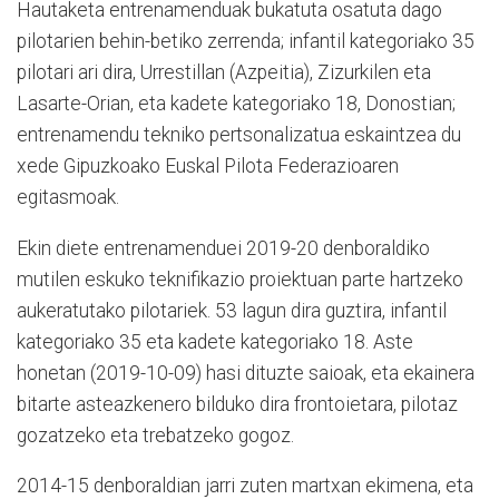
Hautaketa entrenamenduak bukatuta osatuta dago
pilotarien behin-betiko zerrenda; infantil kategoriako 35
pilotari ari dira, Urrestillan (Azpeitia), Zizurkilen eta
Lasarte-Orian, eta kadete kategoriako 18, Donostian;
entrenamendu tekniko pertsonalizatua eskaintzea du
xede Gipuzkoako Euskal Pilota Federazioaren
egitasmoak.
Ekin diete entrenamenduei 2019-20 denboraldiko
mutilen eskuko teknifikazio proiektuan parte hartzeko
aukeratutako pilotariek. 53 lagun dira guztira, infantil
kategoriako 35 eta kadete kategoriako 18. Aste
honetan (2019-10-09) hasi dituzte saioak, eta ekainera
bitarte asteazkenero bilduko dira frontoietara, pilotaz
gozatzeko eta trebatzeko gogoz.
2014-15 denboraldian jarri zuten martxan ekimena, eta