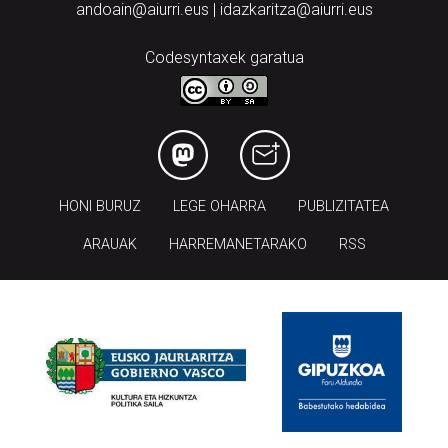
andoain@aiurri.eus | idazkaritza@aiurri.eus
Codesyntaxek garatua
HONI BURUZ
LEGE OHARRA
PUBLIZITATEA
ARAUAK
HARREMANETARAKO
RSS