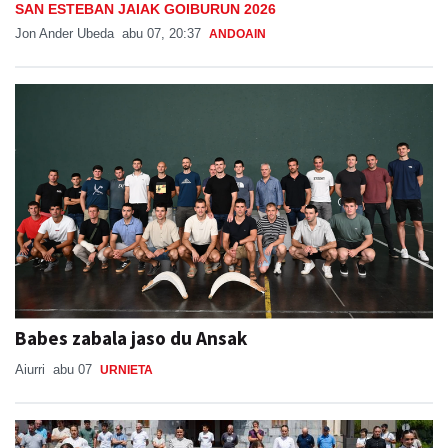
SAN ESTEBAN JAIAK GOIBURUN 2026
Jon Ander Ubeda
abu 07, 20:37
ANDOAIN
Babes zabala jaso du Ansak
Aiurri
abu 07
URNIETA