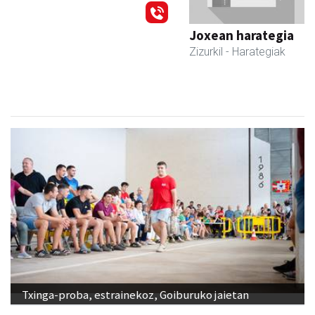
Joxean harategia
Zizurkil
- Harategiak
Txinga-proba, estrainekoz, Goiburuko jaietan