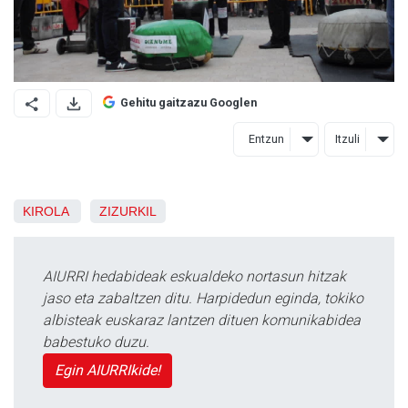
Gehitu gaitzazu Googlen
Entzun
Itzuli
KIROLA
ZIZURKIL
AIURRI hedabideak eskualdeko nortasun hitzak
jaso eta zabaltzen ditu. Harpidedun eginda, tokiko
albisteak euskaraz lantzen dituen komunikabidea
babestuko duzu.
Egin AIURRIkide!