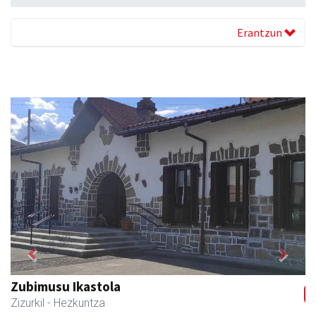
Erantzun
Previous
Next
Zizurkilgo Udala
Zizurkil
- Udaletxeak