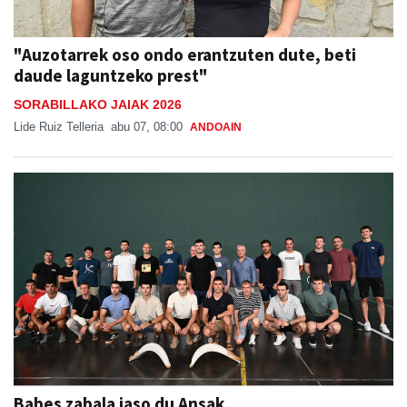
"Auzotarrek oso ondo erantzuten dute, beti
daude laguntzeko prest"
SORABILLAKO JAIAK 2026
Lide Ruiz Telleria
abu 07, 08:00
ANDOAIN
Babes zabala jaso du Ansak