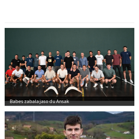
Babes zabala jaso du Ansak