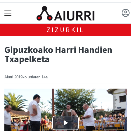
ZIZURKIL
Gipuzkoako Harri Handien
Txapelketa
Aiurri
2019ko urriaren 14a