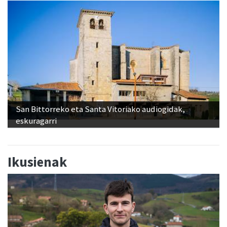
San Bittorreko eta Santa Vitoriako audiogidak,
eskuragarri
Ikusienak