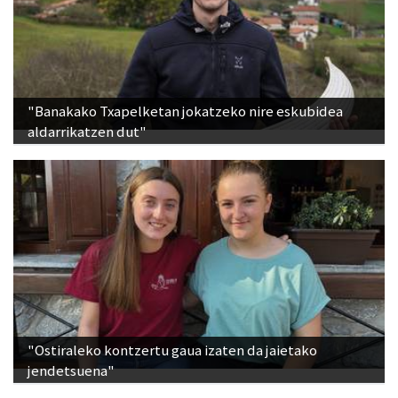
"Banakako Txapelketan jokatzeko nire eskubidea
aldarrikatzen dut"
"Ostiraleko kontzertu gaua izaten da jaietako
jendetsuena"