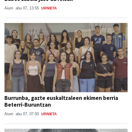
Aiurri
abu 07, 13:55
URNIETA
Burrunba, gazte euskaltzaleen ekimen berria
Beterri-Buruntzan
Aiurri
abu 07, 07:00
URNIETA