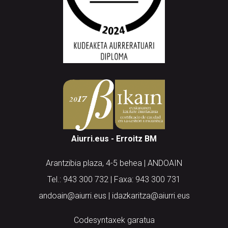
Aiurri.eus - Erroitz BM
Arantzibia plaza, 4-5 behea | ANDOAIN
Tel.: 943 300 732 | Faxa: 943 300 731
andoain@aiurri.eus | idazkaritza@aiurri.eus
Codesyntaxek garatua