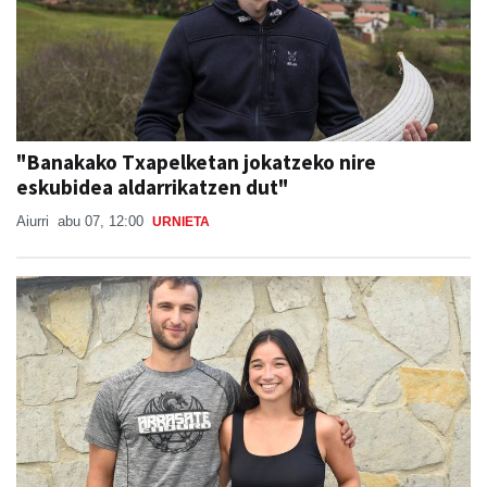
"Banakako Txapelketan jokatzeko nire
eskubidea aldarrikatzen dut"
Aiurri
abu 07, 12:00
URNIETA