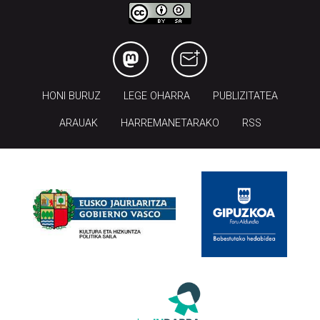
HONI BURUZ
LEGE OHARRA
PUBLIZITATEA
ARAUAK
HARREMANETARAKO
RSS