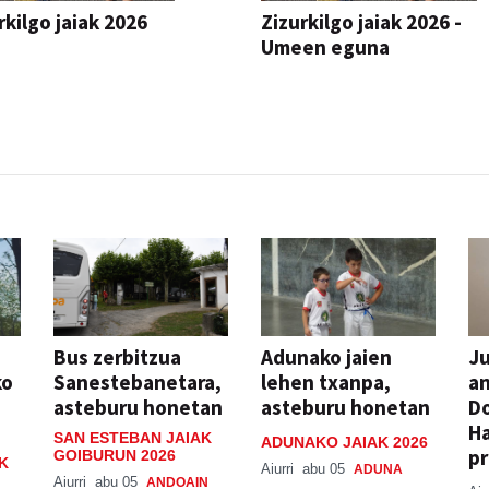
rkilgo jaiak 2026
Zizurkilgo jaiak 2026 -
Umeen eguna
JAIA
Bus zerbitzua
Adunako jaien
Ju
ko
Sanestebanetara,
lehen txanpa,
an
asteburu honetan
asteburu honetan
Do
H
SAN ESTEBAN JAIAK
ADUNAKO JAIAK 2026
pr
GOIBURUN 2026
K
Aiurri
abu 05
ADUNA
Aiurri
abu 05
ANDOAIN