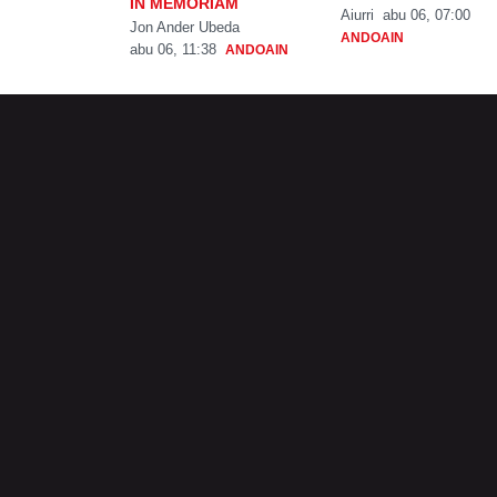
IN MEMORIAM
Aiurri
abu 06, 07:00
Jon Ander Ubeda
ANDOAIN
abu 06, 11:38
ANDOAIN