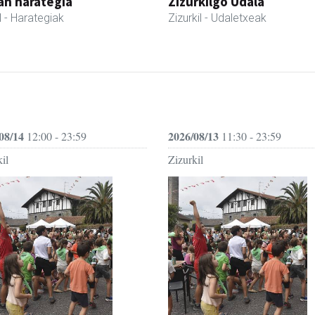
an harategia
Zizurkilgo Udala
l
- Harategiak
Zizurkil
- Udaletxeak
08/14
2026/08/13
12:00 - 23:59
11:30 - 23:59
il
Zizurkil