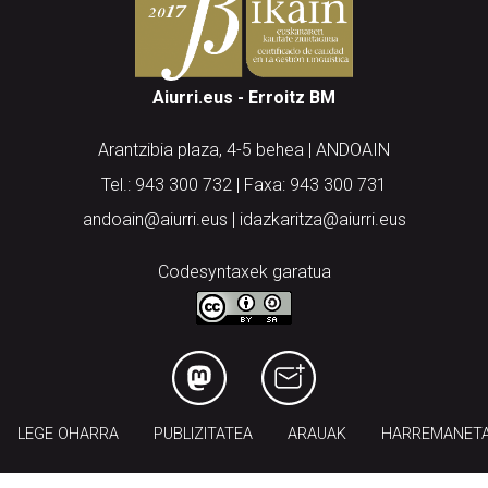
Aiurri.eus - Erroitz BM
Arantzibia plaza, 4-5 behea | ANDOAIN
Tel.: 943 300 732 | Faxa: 943 300 731
andoain@aiurri.eus | idazkaritza@aiurri.eus
Codesyntaxek garatua
LEGE OHARRA
PUBLIZITATEA
ARAUAK
HARREMANET