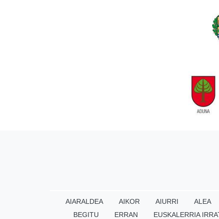
AIARALDEA
AIKOR
AIURRI
ALEA
BEGITU
ERRAN
EUSKALERRIA IRRA