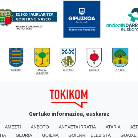
Gertuko informazioa, euskaraz
AMEZTI
ANBOTO
ANTXETA IRRATIA
ATARIA
AZP
TIA
GEURIA
GOIENA
GOIERRI TELEBISTA
GUAIXE