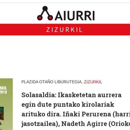
ZIZURKIL
PLAZIDA OTAÑO LIBURUTEGIA,
ZIZURKIL
Solasaldia: Ikasketetan aurrera
egin dute puntako kirolariak
arituko dira. Iñaki Perurena (harr
jasotzailea), Nadeth Agirre (Oriok