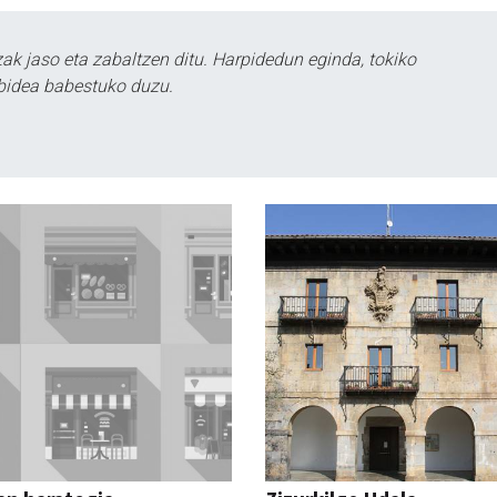
k jaso eta zabaltzen ditu. Harpidedun eginda, tokiko
bidea babestuko duzu.