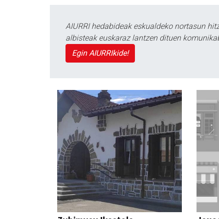
AIURRI hedabideak eskualdeko nortasun hitza
albisteak euskaraz lantzen dituen komunika
Egin AIURRIkide!