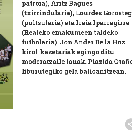
patroia), Aritz Bagues
(txirrindularia), Lourdes Gorosteg
(pultsularia) eta Iraia Iparragirre
(Realeko emakumeen taldeko
futbolaria). Jon Ander De la Hoz
kirol-kazetariak egingo ditu
moderatzaile lanak. Plazida Otañ
liburutegiko gela balioanitzean.