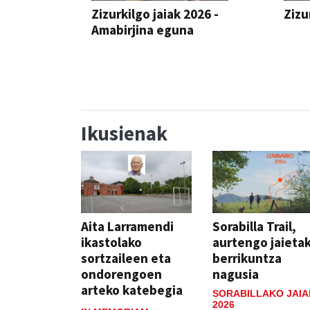
Zizurkilgo jaiak 2026 -
Zizu
Amabirjina eguna
JAIA
JAIA
Ikusienak
Aita Larramendi
Sorabilla Trail,
ikastolako
aurtengo jaieta
sortzaileen eta
berrikuntza
ondorengoen
nagusia
arteko katebegia
SORABILLAKO JAIA
2026