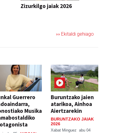
Zizurkilgo jaiak 2026
JAIA
»» Ekitaldi gehiago
nkal Guerrero
Buruntzako jaien
doaindarra,
atarikoa, Ainhoa
nostiako Musika
Aiertzarekin
amabostaldiko
BURUNTZAKO JAIAK
otagonista
2026
Xabat Minguez
abu 04