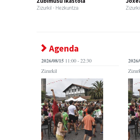
Zubimusu Ikastola
Joxe
Zizurkil
- Hezkuntza
Zizurki
Agenda
2026/08/15
2026/
11:00 - 22:30
Zizurkil
Zizurk