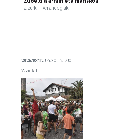
Zubeldia arrain eta mariskoa
Zizurkil
- Arrandegiak
2026/08/12
06:30 - 21:00
Zizurkil