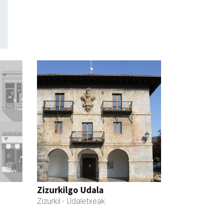
Zizurkilgo Udala
Zizurkil
- Udaletxeak