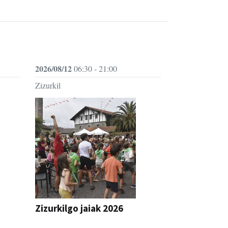
2026/08/12
06:30 - 21:00
Zizurkil
Zizurkilgo jaiak 2026
JAIA