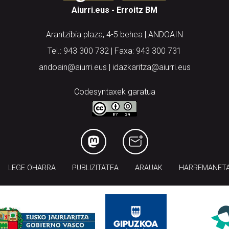
Aiurri.eus - Erroitz BM
Arantzibia plaza, 4-5 behea | ANDOAIN
Tel.: 943 300 732 | Faxa: 943 300 731
andoain@aiurri.eus | idazkaritza@aiurri.eus
Codesyntaxek garatua
LEGE OHARRA
PUBLIZITATEA
ARAUAK
HARREMANET