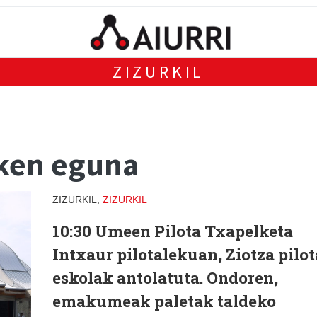
ZIZURKIL
zken eguna
ZIZURKIL,
ZIZURKIL
10:30 Umeen Pilota Txapelketa
Intxaur pilotalekuan, Ziotza pilot
eskolak antolatuta. Ondoren,
emakumeak paletak taldeko