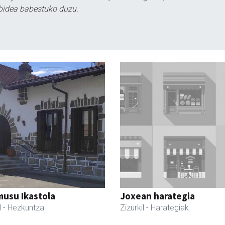
bidea babestuko duzu.
usu Ikastola
Joxean harategia
l
- Hezkuntza
Zizurkil
- Harategiak