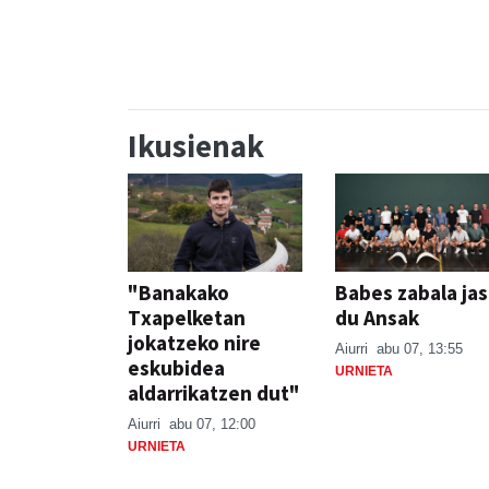
JAIA
Ikusienak
"Banakako
Babes zabala ja
Txapelketan
du Ansak
jokatzeko nire
Aiurri
abu 07, 13:55
eskubidea
URNIETA
aldarrikatzen dut"
Aiurri
abu 07, 12:00
URNIETA