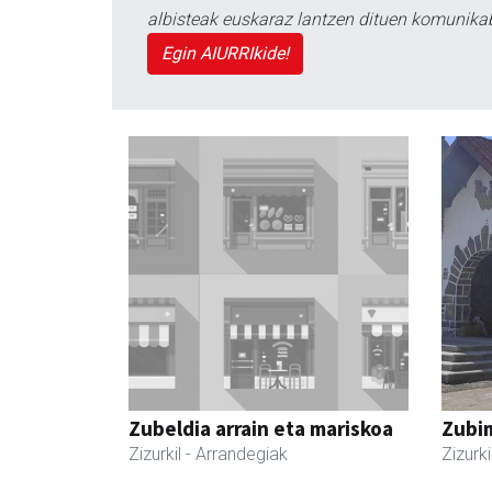
albisteak euskaraz lantzen dituen komunika
Egin AIURRIkide!
Zubeldia arrain eta mariskoa
Zubim
Zizurkil
- Arrandegiak
Zizurki