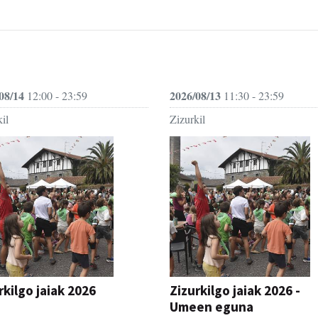
08/14
2026/08/13
12:00 - 23:59
11:30 - 23:59
il
Zizurkil
rkilgo jaiak 2026
Zizurkilgo jaiak 2026 -
Umeen eguna