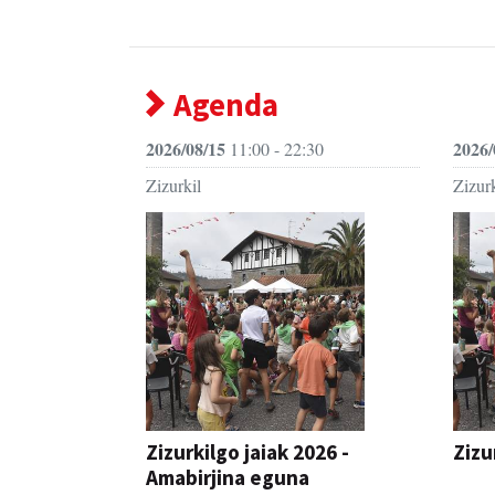
Agenda
2026/08/15
2026/
11:00 - 22:30
Zizurkil
Zizurk
Zizurkilgo jaiak 2026 -
Zizu
Amabirjina eguna
JAIA