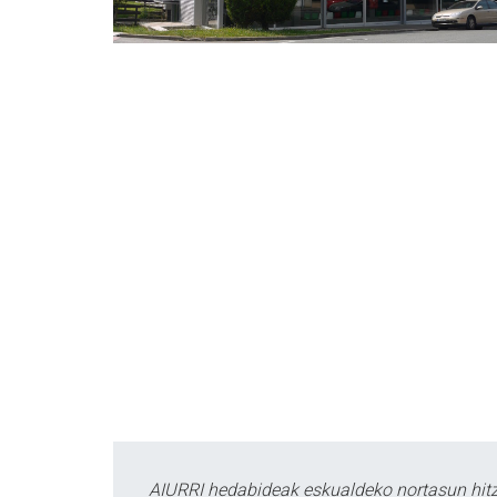
AIURRI hedabideak eskualdeko nortasun hitza