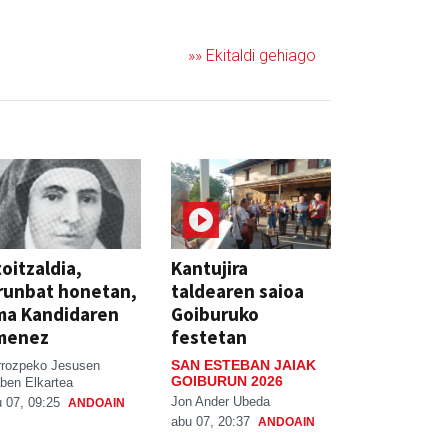
»» Ekitaldi gehiago
oitzaldia,
Kantujira
runbat honetan,
taldearen saioa
ma Kandidaren
Goiburuko
menez
festetan
SAN ESTEBAN JAIAK
rrozpeko Jesusen
GOIBURUN 2026
ben Elkartea
Jon Ander Ubeda
 07, 09:25
ANDOAIN
abu 07, 20:37
ANDOAIN