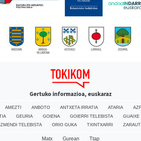
Gertuko informazioa, euskaraz
AMEZTI
ANBOTO
ANTXETA IRRATIA
ATARIA
AZP
TIA
GEURIA
GOIENA
GOIERRI TELEBISTA
GUAIXE
IZMENDI TELEBISTA
ORIO GUKA
TXINTXARRI
ZARAUT
Matx
Gurean
Ttap