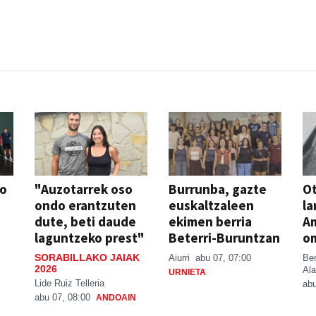
JAIA
so
"Auzotarrek oso
Burrunba, gazte
Ot
ondo erantzuten
euskaltzaleen
la
dute, beti daude
ekimen berria
A
laguntzeko prest"
Beterri-Buruntzan
o
SORABILLAKO JAIAK
Aiurri
abu 07, 07:00
Be
2026
Ala
URNIETA
Lide Ruiz Telleria
abu
abu 07, 08:00
ANDOAIN