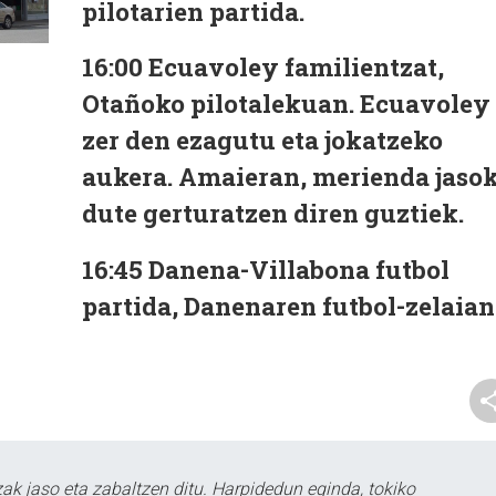
pilotarien partida.
16:00 Ecuavoley familientzat,
Otañoko pilotalekuan. Ecuavoley
zer den ezagutu eta jokatzeko
aukera. Amaieran, merienda jaso
dute gerturatzen diren guztiek.
16:45 Danena-Villabona futbol
partida, Danenaren futbol-zelaian
k jaso eta zabaltzen ditu. Harpidedun eginda, tokiko