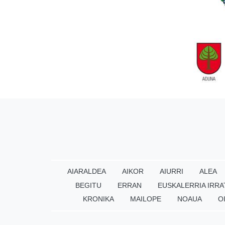
AIARALDEA
AIKOR
AIURRI
ALEA
BEGITU
ERRAN
EUSKALERRIA IRRA
KRONIKA
MAILOPE
NOAUA
O