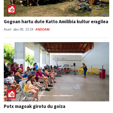
Gogoan hartu dute Katto Amilibia kultur eragilea
Aiurri
abu 08, 13:24
ANDOAIN
Potx magoak girotu du goiza