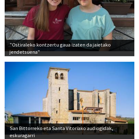
"Ostiraleko kontzertu gaua izaten da jaietako
jendetsuena"
San Bittorreko eta Santa Vitoriako audiogidak,
eskuragarri