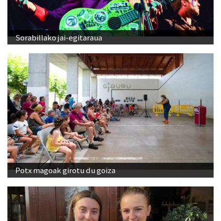
Sorabillako jai-egitaraua
Potx magoak girotu du goiza