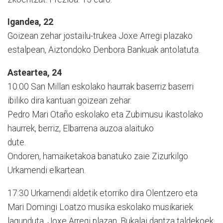
Igandea, 22
Goizean zehar jostailu-trukea Joxe Arregi plazako
estalpean, Aiztondoko Denbora Bankuak antolatuta.
Asteartea, 24
10:00 San Millan eskolako haurrak baserriz baserri
ibiliko dira kantuan goizean zehar.
Pedro Mari Otaño eskolako eta Zubimusu ikastolako
haurrek, berriz, Elbarrena auzoa alaituko
dute.
Ondoren, hamaiketakoa banatuko zaie Zizurkilgo
Urkamendi elkartean.
17:30 Urkamendi aldetik etorriko dira Olentzero eta
Mari Domingi Loatzo musika eskolako musikariek
lagunduta. Joxe Arregi plazan, Bukalai dantza taldekoek