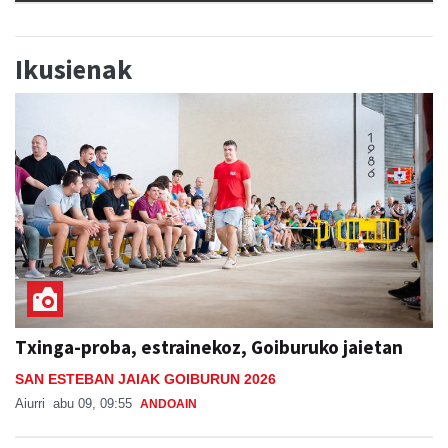
Ikusienak
Txinga-proba, estrainekoz, Goiburuko jaietan
SAN ESTEBAN JAIAK GOIBURUN 2026
Aiurri
abu 09, 09:55
ANDOAIN