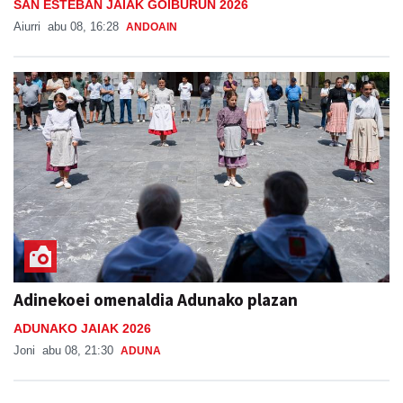
SAN ESTEBAN JAIAK GOIBURUN 2026
Aiurri
abu 08, 16:28
ANDOAIN
Adinekoei omenaldia Adunako plazan
ADUNAKO JAIAK 2026
Joni
abu 08, 21:30
ADUNA