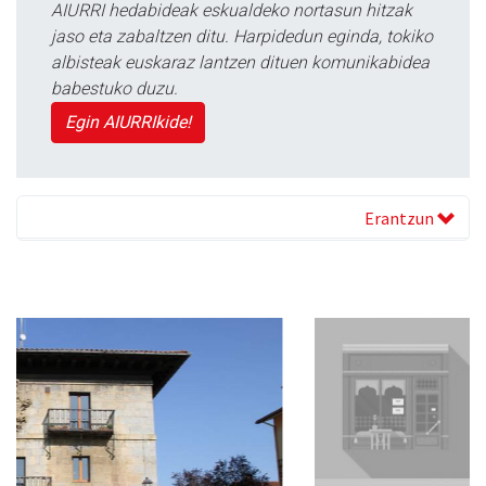
AIURRI hedabideak eskualdeko nortasun hitzak
jaso eta zabaltzen ditu. Harpidedun eginda, tokiko
albisteak euskaraz lantzen dituen komunikabidea
babestuko duzu.
Egin AIURRIkide!
Erantzun