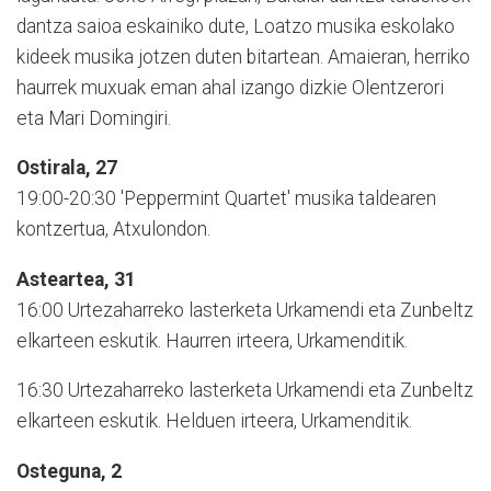
dantza saioa eskainiko dute, Loatzo musika eskolako
kideek musika jotzen duten bitartean. Amaieran, herriko
haurrek muxuak eman ahal izango dizkie Olentzerori
eta Mari Domingiri.
Ostirala, 27
19:00-20:30 'Peppermint Quartet' musika taldearen
kontzertua, Atxulondon.
Asteartea, 31
16:00 Urtezaharreko lasterketa Urkamendi eta Zunbeltz
elkarteen eskutik. Haurren irteera, Urkamenditik.
16:30 Urtezaharreko lasterketa Urkamendi eta Zunbeltz
elkarteen eskutik. Helduen irteera, Urkamenditik.
Osteguna, 2