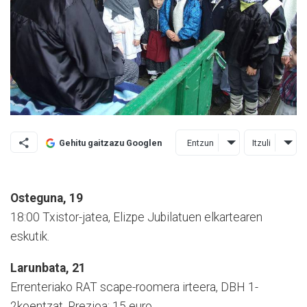
Entzun
Itzuli
Gehitu gaitzazu Googlen
Osteguna, 19
18:00 Txistor-jatea, Elizpe Jubilatuen elkartearen
eskutik.
Larunbata, 21
Errenteriako RAT scape-roomera irteera, DBH 1-
2koentzat. Prezioa: 15 euro.