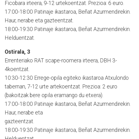
Ficobara irteera, 9-12 urtekoentzat. Prezioa: 6 euro.
17:00-18:00 Patinaje ikastaroa, Beñat Azurmendirekin.
Haur, nerabe eta gazteentzat.
18:00-19:30 Patinaje ikastaroa, Beñat Azurmendirekin.
Helduentzat.
Ostirala, 3
Errenteriako RAT scape-roomera irteera, DBH 3-
4koentzat.
10:30-12:30 Errege-opila egiteko ikastaroa Atxulondo
tabernan, 7-12 urte artekoentzat. Prezioa: 2 euro
(bakoitzak bere opila eramango du etxera).
17:00-18:00 Patinaje ikastaroa, Beñat Azurmendirekin.
Haur, nerabe eta
gazteentzat.
18:00-19:30 Patinaje ikastaroa, Beñat Azurmendirekin.
Helduentzat.