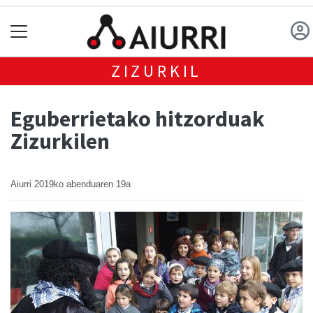
ZIZURKIL
Eguberrietako hitzorduak
Zizurkilen
Aiurri
2019ko abenduaren 19a