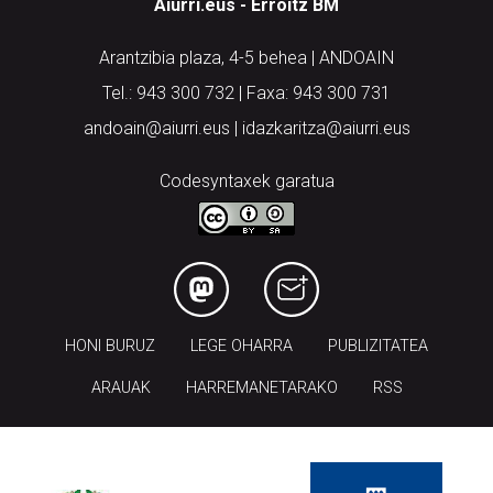
Aiurri.eus - Erroitz BM
Arantzibia plaza, 4-5 behea | ANDOAIN
Tel.: 943 300 732 | Faxa: 943 300 731
andoain@aiurri.eus | idazkaritza@aiurri.eus
Codesyntaxek garatua
HONI BURUZ
LEGE OHARRA
PUBLIZITATEA
ARAUAK
HARREMANETARAKO
RSS