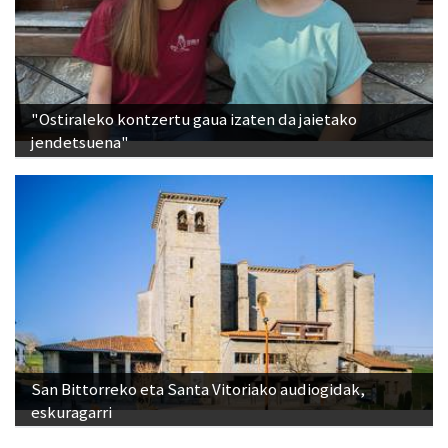
"Ostiraleko kontzertu gaua izaten da jaietako
jendetsuena"
San Bittorreko eta Santa Vitoriako audiogidak,
eskuragarri