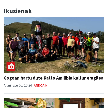
Ikusienak
Gogoan hartu dute Katto Amilibia kultur eragilea
Aiurri
abu 08, 13:24
ANDOAIN