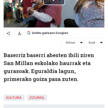
Gehitu gaitzazu Googlen
Entzun
Itzuli
Baserriz baserri abesten ibili ziren
San Millan eskolako haurrak eta
gurasoak. Eguraldia lagun,
primerako goiza pasa zuten.
KULTURA
ZIZURKIL