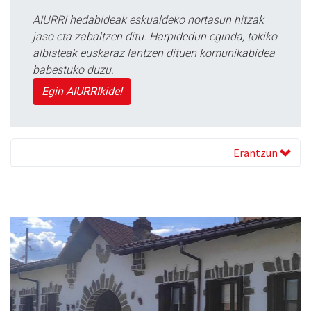
AIURRI hedabideak eskualdeko nortasun hitzak
jaso eta zabaltzen ditu. Harpidedun eginda, tokiko
albisteak euskaraz lantzen dituen komunikabidea
babestuko duzu.
Egin AIURRIkide!
Erantzun