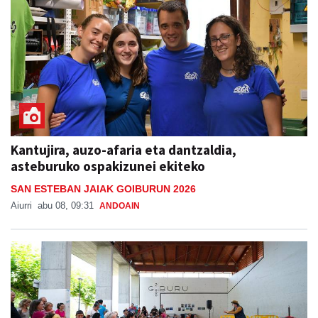
Kantujira, auzo-afaria eta dantzaldia,
asteburuko ospakizunei ekiteko
SAN ESTEBAN JAIAK GOIBURUN 2026
Aiurri
abu 08, 09:31
ANDOAIN