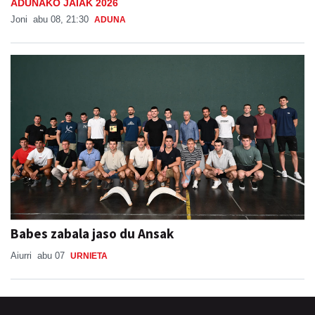
ADUNAKO JAIAK 2026
Joni
abu 08, 21:30
ADUNA
Babes zabala jaso du Ansak
Aiurri
abu 07
URNIETA