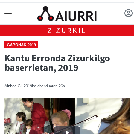
ZIZURKIL
GABONAK 2019
Kantu Erronda Zizurkilgo
baserrietan, 2019
Ainhoa Gil
2019ko abenduaren 26a