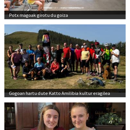
Potx magoak girotu du goiza
Gogoan hartu dute Katto Amilibia kultur eragilea