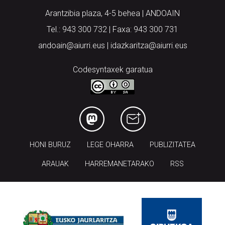
Arantzibia plaza, 4-5 behea | ANDOAIN
Tel.: 943 300 732 | Faxa: 943 300 731
andoain@aiurri.eus | idazkaritza@aiurri.eus
Codesyntaxek garatua
HONI BURUZ
LEGE OHARRA
PUBLIZITATEA
ARAUAK
HARREMANETARAKO
RSS