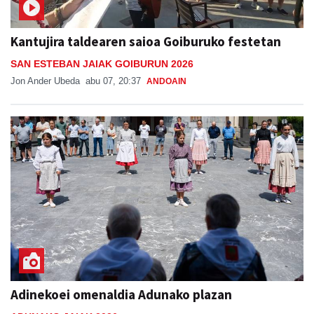
Kantujira taldearen saioa Goiburuko festetan
SAN ESTEBAN JAIAK GOIBURUN 2026
Jon Ander Ubeda
abu 07, 20:37
ANDOAIN
Adinekoei omenaldia Adunako plazan