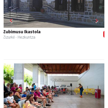
Previous
Next
Zizurkilgo Udala
Zizurkil
- Udaletxeak