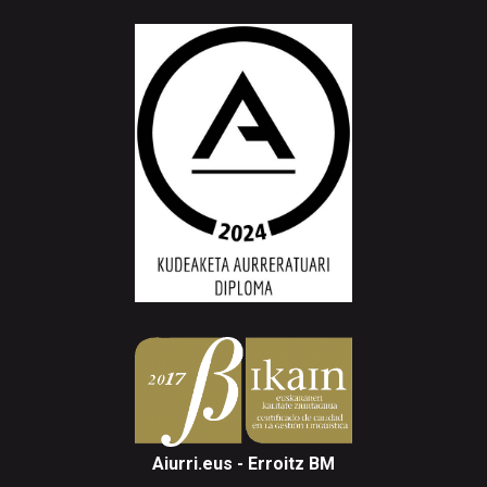
Aiurri.eus - Erroitz BM