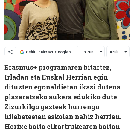
Entzun
Itzuli
Gehitu gaitzazu Googlen
Erasmus+ programaren bitartez,
Irladan eta Euskal Herrian egin
dituzten egonaldietan ikasi dutena
plazaratzeko aukera edukiko dute
Zizurkilgo gazteek hurrengo
hilabeteetan eskolan nahiz herrian.
Horixe baita elkartrukearen baitan