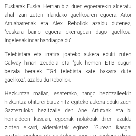
Euskarak Euskal Herrian bizi duen egoerarekin alderatu
ahal izan zuten Irlandako gaelikoaren egoera. Aitor
Arruabarrenak eta Alex Rebollok azaldu dutenez,
"euskara baino egoera okerragoan dago gaelikoa.
Ingelesak indar handiagoa du".
Telebistara eta irratira joateko aukera eduki zuten
Galway hirian zeudela eta "guk hemen ETB dugun
bezala, beraiek TG4 telebista kate bakarra dute
gaelikoz", azaldu du Rebollok.
Hezkuntza mailan, esaterako, hango hezitzaileekin
hizkuntza ohiturei buruz hitz egiteko aukera eduki zuen
Gaztezuloko hezitzaile den Ane Artutxak eta bi
herrialdeen kasuan, egoerak nolakoak diren azaldu
zioten elkarri, alderaketak eginez. "Gurean ikasgai