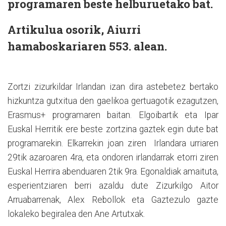
programaren beste helburuetako bat.
Artikulua osorik, Aiurri
hamaboskariaren 553. alean.
Zortzi zizurkildar Irlandan izan dira astebetez bertako
hizkuntza gutxitua den gaelikoa gertuagotik ezagutzen,
Erasmus+ programaren baitan. Elgoibartik eta Ipar
Euskal Herritik ere beste zortzina gaztek egin dute bat
programarekin. Elkarrekin joan ziren Irlandara urriaren
29tik azaroaren 4ra, eta ondoren irlandarrak etorri ziren
Euskal Herrira abenduaren 2tik 9ra. Egonaldiak amaituta,
esperientziaren berri azaldu dute Zizurkilgo Aitor
Arruabarrenak, Alex Rebollok eta Gaztezulo gazte
lokaleko begiralea den Ane Artutxak.