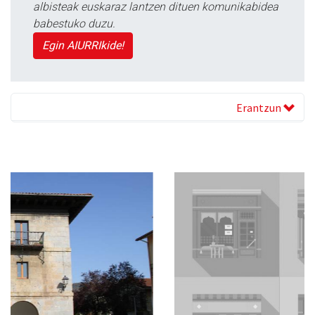
albisteak euskaraz lantzen dituen komunikabidea
babestuko duzu.
Egin AIURRIkide!
Erantzun