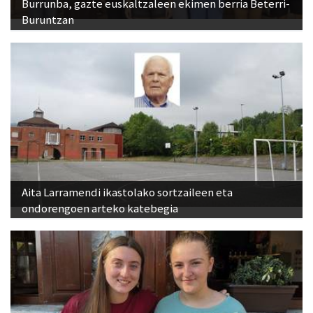
Burrunba, gazte euskaltzaleen ekimen berria Beterri-
Buruntzan
Aita Larramendi ikastolako sortzaileen eta
ondorengoen arteko katebegia