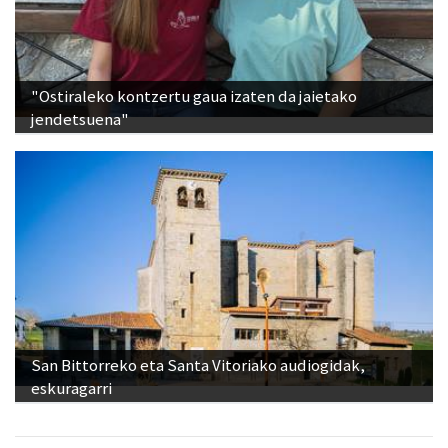
"Ostiraleko kontzertu gaua izaten da jaietako
jendetsuena"
San Bittorreko eta Santa Vitoriako audiogidak,
eskuragarri