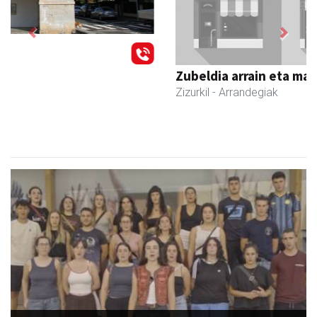
Previous
Next
Zubeldia arrain eta mariskoa
Zizurkil
- Arrandegiak