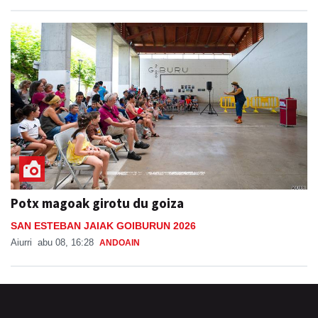
Potx magoak girotu du goiza
SAN ESTEBAN JAIAK GOIBURUN 2026
Aiurri
abu 08, 16:28
ANDOAIN