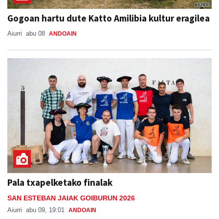
Gogoan hartu dute Katto Amilibia kultur eragilea
Aiurri
abu 08
ANDOAIN
Pala txapelketako finalak
SAN ESTEBAN JAIAK GOIBURUN 2026
Aiurri
abu 09, 19:01
ANDOAIN