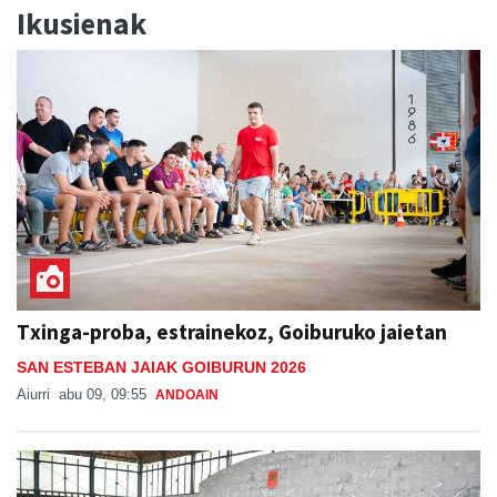
Ikusienak
Txinga-proba, estrainekoz, Goiburuko jaietan
SAN ESTEBAN JAIAK GOIBURUN 2026
Aiurri
abu 09, 09:55
ANDOAIN