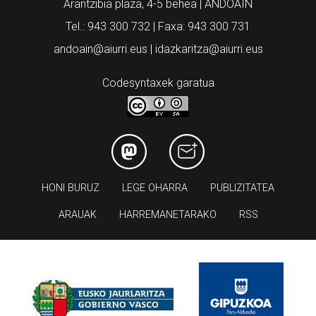
Arantzibia plaza, 4-5 behea | ANDOAIN
Tel.: 943 300 732 | Faxa: 943 300 731
andoain@aiurri.eus | idazkaritza@aiurri.eus
Codesyntaxek garatua
HONI BURUZ
LEGE OHARRA
PUBLIZITATEA
ARAUAK
HARREMANETARAKO
RSS