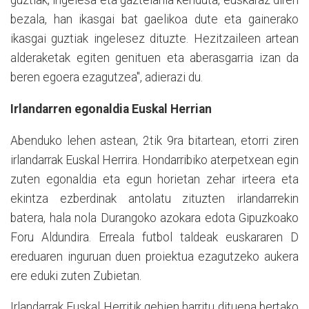
guztiak, ingelesa eta gaztelania kenduta, euskaraz diren
bezala, han ikasgai bat gaelikoa dute eta gainerako
ikasgai guztiak ingelesez dituzte. Hezitzaileen artean
alderaketak egiten genituen eta aberasgarria izan da
beren egoera ezagutzea", adierazi du.
Irlandarren egonaldia Euskal Herrian
Abenduko lehen astean, 2tik 9ra bitartean, etorri ziren
irlandarrak Euskal Herrira. Hondarribiko aterpetxean egin
zuten egonaldia eta egun horietan zehar irteera eta
ekintza ezberdinak antolatu zituzten irlandarrekin
batera, hala nola Durangoko azokara edota Gipuzkoako
Foru Aldundira. Erreala futbol taldeak euskararen D
ereduaren inguruan duen proiektua ezagutzeko aukera
ere eduki zuten Zubietan.
Irlandarrak Euskal Herritik gehien harritu dituena bertako