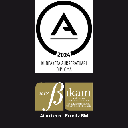
Aiurri.eus - Erroitz BM