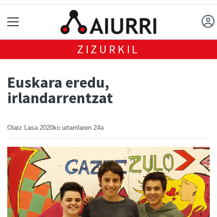
ZIZURKIL
Euskara eredu,
irlandarrentzat
Olatz Lasa
2020ko urtarrilaren 24a