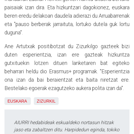
paisaiak izan dira. Eta hizkuntzari dagokionez, euskara
beren eredu delakoan daudela adierazi du Arruabarrenak
eta "pauso berberak jarraituta, lortuko dutela guk lortu
duguna".
Ane Artutxak positibotzat du Zizurkilgo gazteek bizi
duten esperientzia, izan ere gazteak hizkuntza
gutxituekin lotzen dituen lanketaren bat egiteko
beharrari heldu dio Erasmus+ programak. "Esperientzia
ona izan da bai beraientzat eta baita niretzat ere.
Bestelako egoerak ezagutzeko aukera polita izan da".
EUSKARA
ZIZURKIL
AIURRI hedabideak eskualdeko nortasun hitzak
jaso eta zabaltzen ditu. Harpidedun eginda, tokiko