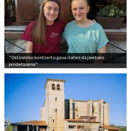
"Ostiraleko kontzertu gaua izaten da jaietako
jendetsuena"