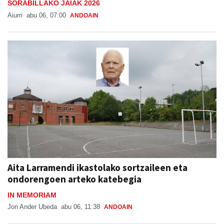
SORABILLAKO JAIAK 2026
Aiurri
abu 06, 07:00
ANDOAIN
Aita Larramendi ikastolako sortzaileen eta
ondorengoen arteko katebegia
IN MEMORIAM
Jon Ander Ubeda
abu 06, 11:38
ANDOAIN