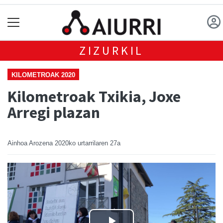
ZIZURKIL
KILOMETROAK 2020
Kilometroak Txikia, Joxe
Arregi plazan
Ainhoa Arozena
2020ko urtarrilaren 27a