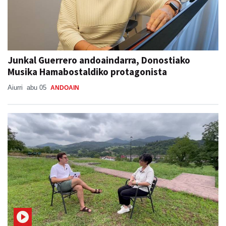
Junkal Guerrero andoaindarra, Donostiako
Musika Hamabostaldiko protagonista
Aiurri
abu 05
ANDOAIN