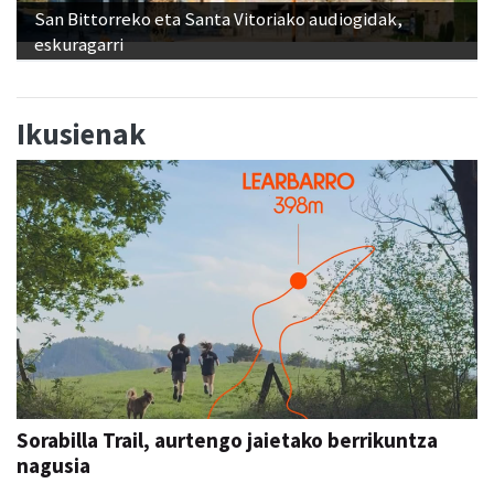
San Bittorreko eta Santa Vitoriako audiogidak,
eskuragarri
Ikusienak
Sorabilla Trail, aurtengo jaietako berrikuntza
nagusia