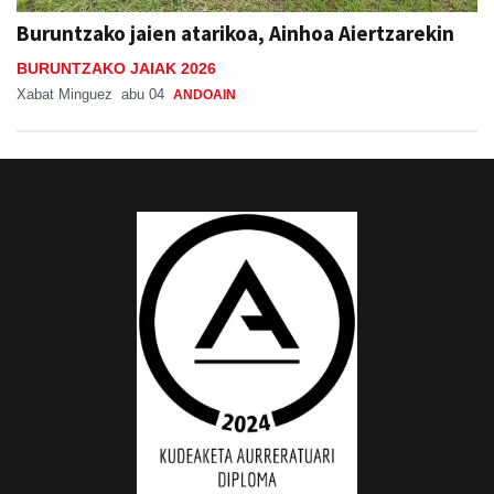
Buruntzako jaien atarikoa, Ainhoa Aiertzarekin
BURUNTZAKO JAIAK 2026
Xabat Minguez
abu 04
ANDOAIN