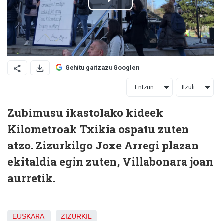
Gehitu gaitzazu Googlen
Entzun
Itzuli
Zubimusu ikastolako kideek
Kilometroak Txikia ospatu zuten
atzo. Zizurkilgo Joxe Arregi plazan
ekitaldia egin zuten, Villabonara joan
aurretik.
EUSKARA
ZIZURKIL