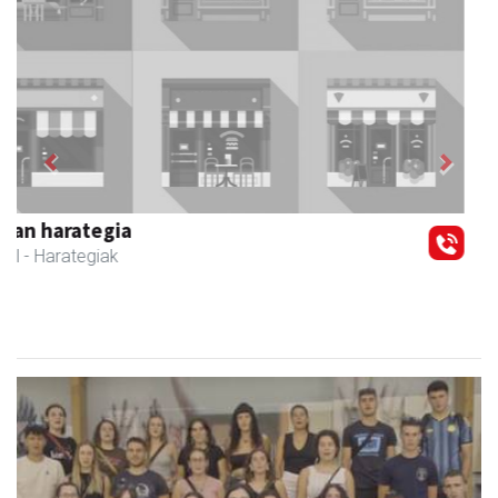
Previous
Next
Zubeldia arrain eta mariskoa
Zizurkil
- Arrandegiak