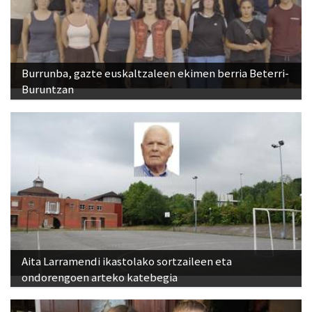
Burrunba, gazte euskaltzaleen ekimen berria Beterri-
Buruntzan
Aita Larramendi ikastolako sortzaileen eta
ondorengoen arteko katebegia