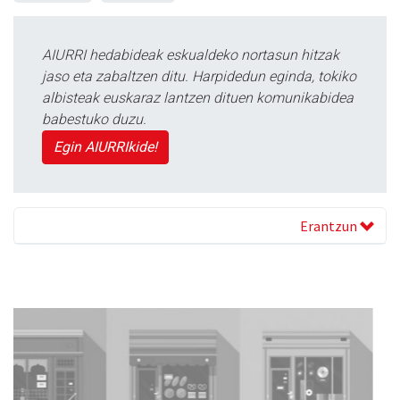
AIURRI hedabideak eskualdeko nortasun hitzak
jaso eta zabaltzen ditu. Harpidedun eginda, tokiko
albisteak euskaraz lantzen dituen komunikabidea
babestuko duzu.
Egin AIURRIkide!
Erantzun