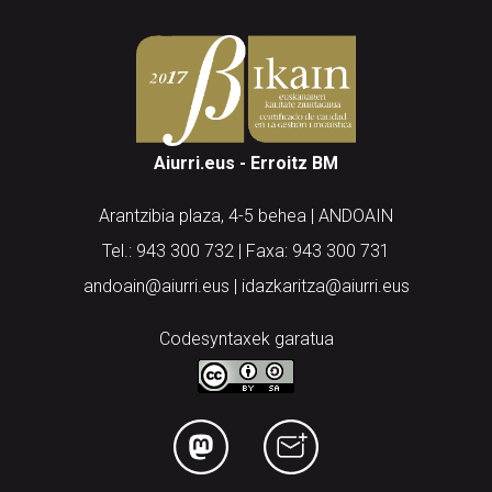
Aiurri.eus - Erroitz BM
Arantzibia plaza, 4-5 behea | ANDOAIN
Tel.: 943 300 732 | Faxa: 943 300 731
andoain@aiurri.eus | idazkaritza@aiurri.eus
Codesyntaxek garatua