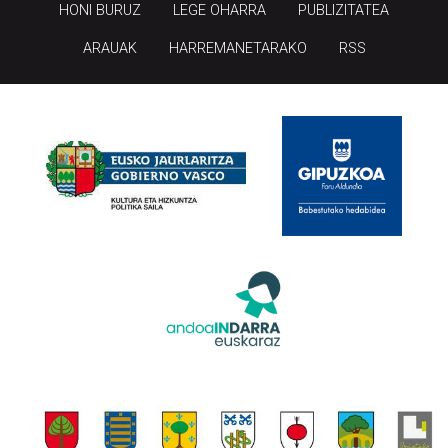
HONI BURUZ
LEGE OHARRA
PUBLIZITATEA
ARAUAK
HARREMANETARAKO
RSS