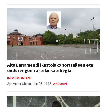
Aita Larramendi ikastolako sortzaileen eta
ondorengoen arteko katebegia
IN MEMORIAM
Jon Ander Ubeda
abu 06, 11:38
ANDOAIN