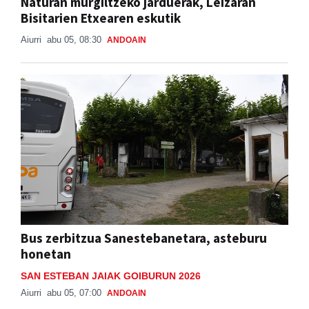
Naturan murgiltzeko jarduerak, Leizaran
Bisitarien Etxearen eskutik
Aiurri
abu 05, 08:30
ANDOAIN
Bus zerbitzua Sanestebanetara, asteburu
honetan
SAN ESTEBAN JAIAK GOIBURUN 2026
Aiurri
abu 05, 07:00
ANDOAIN