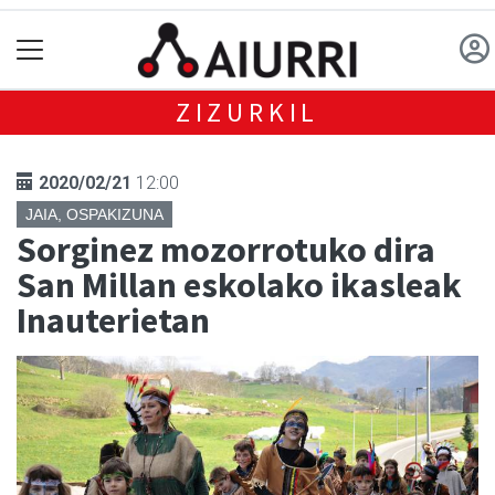
ZIZURKIL
2020/02/21
12:00
JAIA, OSPAKIZUNA
Sorginez mozorrotuko dira
San Millan eskolako ikasleak
Inauterietan