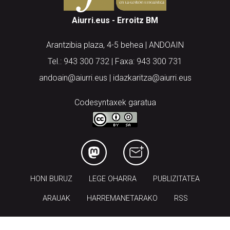
Aiurri.eus - Erroitz BM
Arantzibia plaza, 4-5 behea | ANDOAIN
Tel.: 943 300 732 | Faxa: 943 300 731
andoain@aiurri.eus | idazkaritza@aiurri.eus
Codesyntaxek garatua
HONI BURUZ
LEGE OHARRA
PUBLIZITATEA
ARAUAK
HARREMANETARAKO
RSS