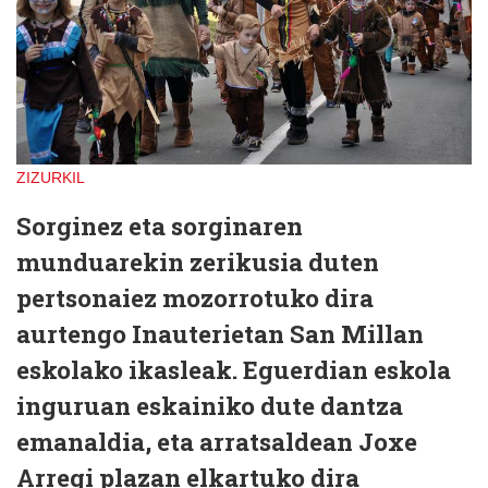
ZIZURKIL
Sorginez eta sorginaren
munduarekin zerikusia duten
pertsonaiez mozorrotuko dira
aurtengo Inauterietan San Millan
eskolako ikasleak. Eguerdian eskola
inguruan eskainiko dute dantza
emanaldia, eta arratsaldean Joxe
Arregi plazan elkartuko dira