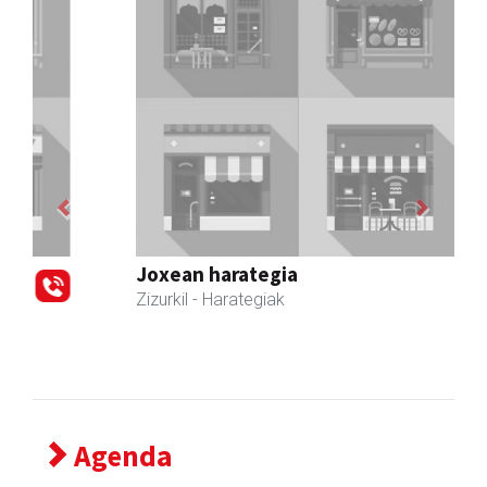
Previous
Next
Joxean harategia
Zizurkil
- Harategiak
Agenda