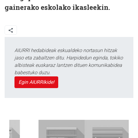
gainerako eskolako ikasleekin.
AIURRI hedabideak eskualdeko nortasun hitzak
jaso eta zabaltzen ditu. Harpidedun eginda, tokiko
albisteak euskaraz lantzen dituen komunikabidea
babestuko duzu.
Egin AIURRIkide!