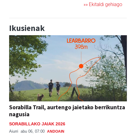
»» Ekitaldi gehiago
Ikusienak
Sorabilla Trail, aurtengo jaietako berrikuntza
nagusia
SORABILLAKO JAIAK 2026
Aiurri
abu 06, 07:00
ANDOAIN