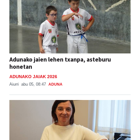
Adunako jaien lehen txanpa, asteburu
honetan
ADUNAKO JAIAK 2026
Aiurri
abu 05, 08:47
ADUNA