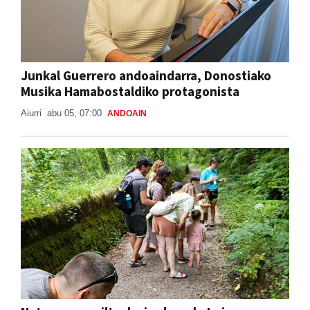
Junkal Guerrero andoaindarra, Donostiako
Musika Hamabostaldiko protagonista
Aiurri
abu 05, 07:00
ANDOAIN