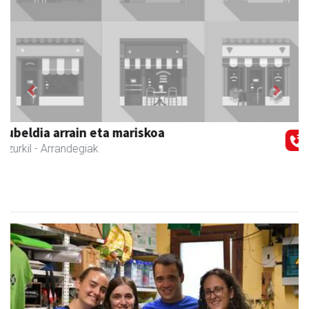
Previous
Next
Zizurkilgo Udala
Zizurkil
- Udaletxeak