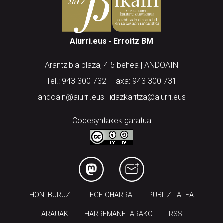
Aiurri.eus - Erroitz BM
Arantzibia plaza, 4-5 behea | ANDOAIN
Tel.: 943 300 732 | Faxa: 943 300 731
andoain@aiurri.eus | idazkaritza@aiurri.eus
Codesyntaxek garatua
HONI BURUZ
LEGE OHARRA
PUBLIZITATEA
ARAUAK
HARREMANETARAKO
RSS