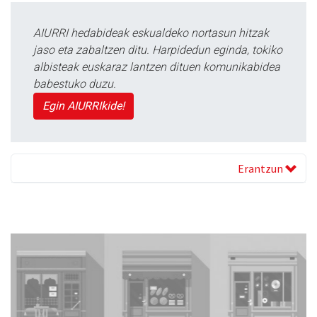
AIURRI hedabideak eskualdeko nortasun hitzak
jaso eta zabaltzen ditu. Harpidedun eginda, tokiko
albisteak euskaraz lantzen dituen komunikabidea
babestuko duzu.
Egin AIURRIkide!
Erantzun