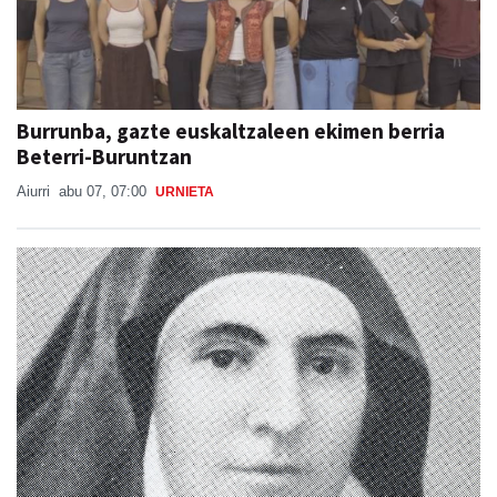
Burrunba, gazte euskaltzaleen ekimen berria
Beterri-Buruntzan
Aiurri
abu 07, 07:00
URNIETA
Otoitzaldia, larunbat honetan, Ama Kandidaren