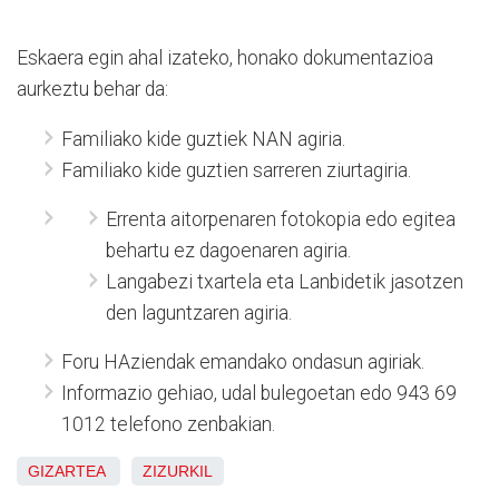
Eskaera egin ahal izateko, honako dokumentazioa
aurkeztu behar da:
Familiako kide guztiek NAN agiria.
Familiako kide guztien sarreren ziurtagiria.
Errenta aitorpenaren fotokopia edo egitea
behartu ez dagoenaren agiria.
Langabezi txartela eta Lanbidetik jasotzen
den laguntzaren agiria.
Foru HAziendak emandako ondasun agiriak.
Informazio gehiao, udal bulegoetan edo 943 69
1012 telefono zenbakian.
GIZARTEA
ZIZURKIL