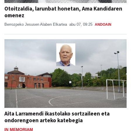
omenez
Berrozpeko Jesusen Alaben Elkartea
abu 07, 09:25
ANDOAIN
Aita Larramendi ikastolako sortzaileen eta
ondorengoen arteko katebegia
IN MEMORIAM
Jon Ander Ubeda
abu 06, 11:38
ANDOAIN