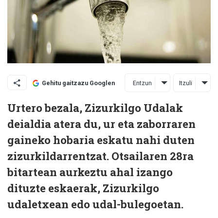
Entzun
Itzuli
Gehitu gaitzazu Googlen
Urtero bezala, Zizurkilgo Udalak
deialdia atera du, ur eta zaborraren
gaineko hobaria eskatu nahi duten
zizurkildarrentzat. Otsailaren 28ra
bitartean aurkeztu ahal izango
dituzte eskaerak, Zizurkilgo
udaletxean edo udal-bulegoetan.