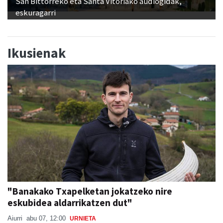
Ikusienak
"Banakako Txapelketan jokatzeko nire
eskubidea aldarrikatzen dut"
Aiurri
abu 07, 12:00
URNIETA