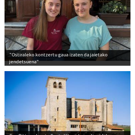
"Ostiraleko kontzertu gaua izaten da jaietako
jendetsuena"
San Bittorreko eta Santa Vitoriako audiogidak,
eskuragarri