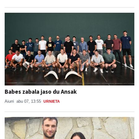
Babes zabala jaso du Ansak
Aiurri
abu 07, 13:55
URNIETA