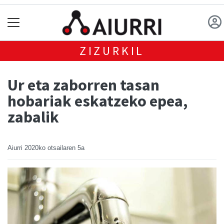
ZIZURKIL
Ur eta zaborren tasan
hobariak eskatzeko epea,
zabalik
Aiurri
2020ko otsailaren 5a