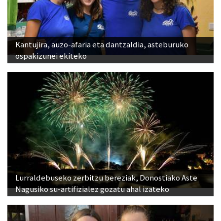
Kantujira, auzo-afaria eta dantzaldia, asteburuko
ospakizunei ekiteko
Lurraldebuseko zerbitzu bereziak, Donostiako Aste
Nagusiko su-artifizialez gozatu ahal izateko