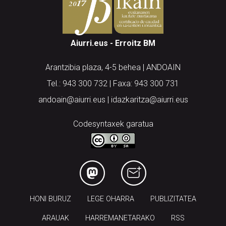
Aiurri.eus - Erroitz BM
Arantzibia plaza, 4-5 behea | ANDOAIN
Tel.: 943 300 732 | Faxa: 943 300 731
andoain@aiurri.eus | idazkaritza@aiurri.eus
Codesyntaxek garatua
HONI BURUZ
LEGE OHARRA
PUBLIZITATEA
ARAUAK
HARREMANETARAKO
RSS