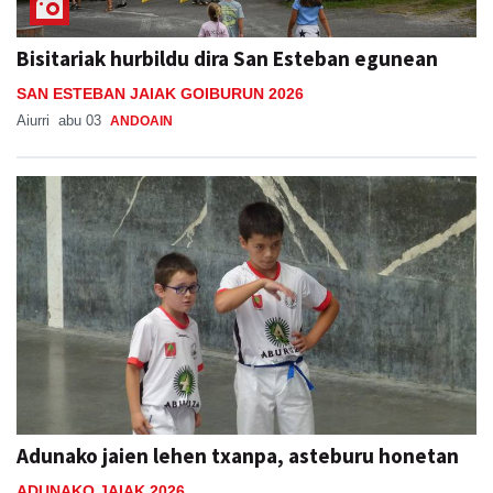
Bisitariak hurbildu dira San Esteban egunean
SAN ESTEBAN JAIAK GOIBURUN 2026
Aiurri
abu 03
ANDOAIN
Adunako jaien lehen txanpa, asteburu honetan
ADUNAKO JAIAK 2026