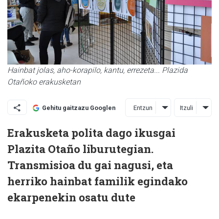
Hainbat jolas, aho-korapilo, kantu, errezeta... Plazida
Otañoko erakusketan
Entzun
Itzuli
Gehitu gaitzazu Googlen
Erakusketa polita dago ikusgai
Plazita Otaño liburutegian.
Transmisioa du gai nagusi, eta
herriko hainbat familik egindako
ekarpenekin osatu dute