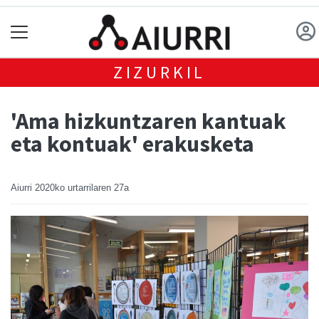
ZIZURKIL
'Ama hizkuntzaren kantuak
eta kontuak' erakusketa
Aiurri
2020ko urtarrilaren 27a