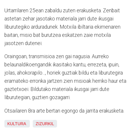
Urtarrilaren 25ean zabaldu zuten erakusketa. Zenbait
astetan zehar jasotako materiala jarri dute ikusgai
liburutegiko arduradunek. Motxila ibiltaria ekimenaren
baitan, misio bat burutzea eskatzen zaie motxila
jasotzen dutenei.
Oraingoan, transmisioa zen gai nagusia. Aurreko
belaunaldikoengandik ikasitako kantu, errezeta, ipuin,
jolas, ahokorapilo..., horiek guztiak bildu eta liburutegira
eramateko erronka jartzen zien misioak herriko haur eta
gaztetxoei. Bildutako materiala ikusgai jarri dute
liburutegian, guztien gozagarri.
Otsailaren 8ra arte bertan egongo da jarrita erakusketa.
KULTURA
ZIZURKIL