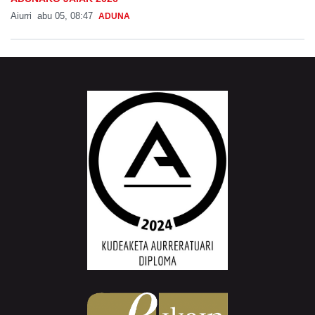
Aiurri
abu 05, 08:47
ADUNA