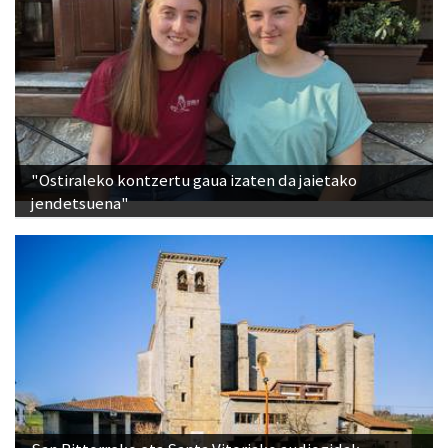
"Ostiraleko kontzertu gaua izaten da jaietako
jendetsuena"