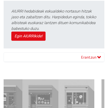
AIURRI hedabideak eskualdeko nortasun hitzak
jaso eta zabaltzen ditu. Harpidedun eginda, tokiko
albisteak euskaraz lantzen dituen komunikabidea
babestuko duzu.
Egin AIURRIkide!
Erantzun