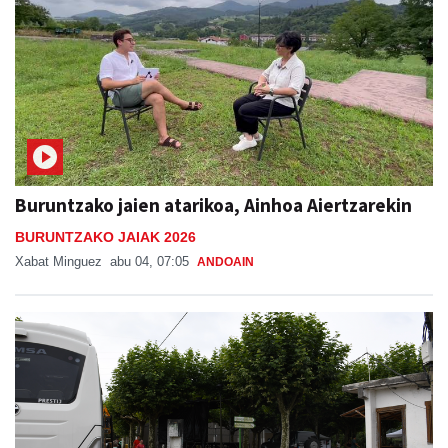
Buruntzako jaien atarikoa, Ainhoa Aiertzarekin
BURUNTZAKO JAIAK 2026
Xabat Minguez
abu 04, 07:05
ANDOAIN