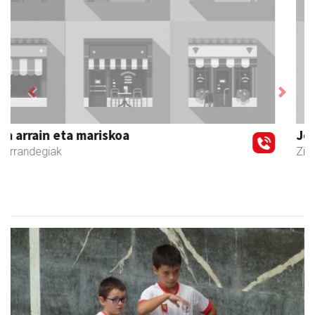
Previous
Next
Joxean harategia
Zizurkil
- Harategiak