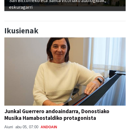
San Bittorreko eta Santa Vitoriako audiogidak,
eskuragarri
Ikusienak
Junkal Guerrero andoaindarra, Donostiako
Musika Hamabostaldiko protagonista
Aiurri
abu 05, 07:00
ANDOAIN