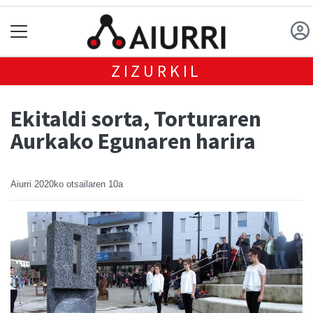
ZIZURKIL
Ekitaldi sorta, Torturaren
Aurkako Egunaren harira
Aiurri
2020ko otsailaren 10a