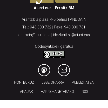
Aiurri.eus - Erroitz BM
Arantzibia plaza, 4-5 behea | ANDOAIN
Tel.: 943 300 732 | Faxa: 943 300 731
andoain@aiurri.eus | idazkaritza@aiurri.eus
Codesyntaxek garatua
HONI BURUZ
LEGE OHARRA
PUBLIZITATEA
ARAUAK
HARREMANETARAKO
RSS