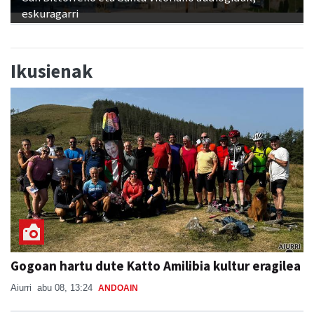
eskuragarri
Ikusienak
Gogoan hartu dute Katto Amilibia kultur eragilea
Aiurri
abu 08, 13:24
ANDOAIN