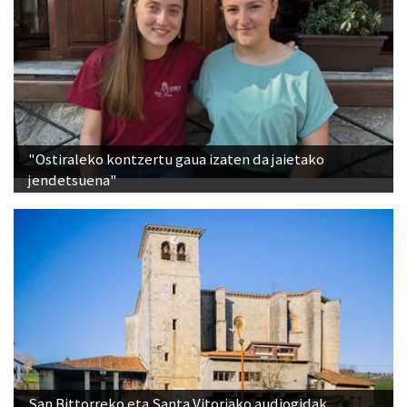
"Ostiraleko kontzertu gaua izaten da jaietako
jendetsuena"
San Bittorreko eta Santa Vitoriako audiogidak,