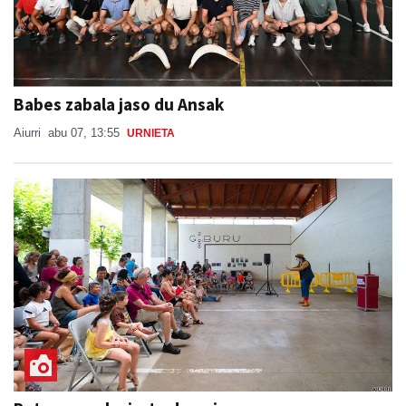
Babes zabala jaso du Ansak
Aiurri
abu 07, 13:55
URNIETA