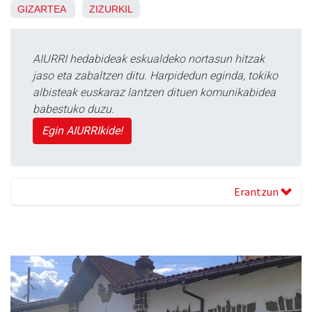
GIZARTEA
ZIZURKIL
AIURRI hedabideak eskualdeko nortasun hitzak
jaso eta zabaltzen ditu. Harpidedun eginda, tokiko
albisteak euskaraz lantzen dituen komunikabidea
babestuko duzu.
Egin AIURRIkide!
Erantzun