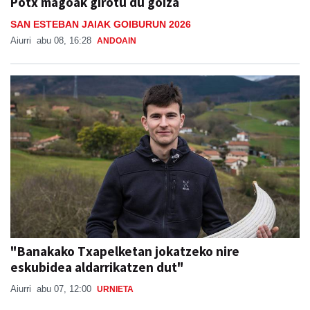
Potx magoak girotu du goiza
SAN ESTEBAN JAIAK GOIBURUN 2026
Aiurri
abu 08, 16:28
ANDOAIN
"Banakako Txapelketan jokatzeko nire
eskubidea aldarrikatzen dut"
Aiurri
abu 07, 12:00
URNIETA