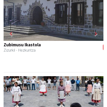
Previous
Next
Zubimusu Ikastola
Zizurkil
- Hezkuntza