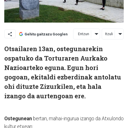
Entzun
Itzuli
Gehitu gaitzazu Googlen
Otsailaren 13an, ostegunarekin
ospatuko da Torturaren Aurkako
Nazioarteko eguna. Egun hori
gogoan, ekitaldi ezberdinak antolatu
ohi dituzte Zizurkilen, eta hala
izango da aurtengoan ere.
Ostegunean
bertan, mahai-ingurua izango da Atxulondo
kultur etxean: