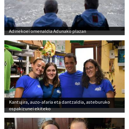
Adinekoei omenaldia Adunako plazan
Kantujira, auzo-afaria eta dantzaldia, asteburuko
ospakizunei ekiteko