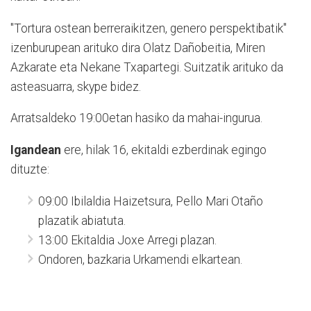
"Tortura ostean berreraikitzen, genero perspektibatik"
izenburupean arituko dira Olatz Dañobeitia, Miren
Azkarate eta Nekane Txapartegi. Suitzatik arituko da
asteasuarra, skype bidez.
Arratsaldeko 19:00etan hasiko da mahai-ingurua.
Igandean
ere, hilak 16, ekitaldi ezberdinak egingo
dituzte:
09:00 Ibilaldia Haizetsura, Pello Mari Otaño
plazatik abiatuta.
13:00 Ekitaldia Joxe Arregi plazan.
Ondoren, bazkaria Urkamendi elkartean.