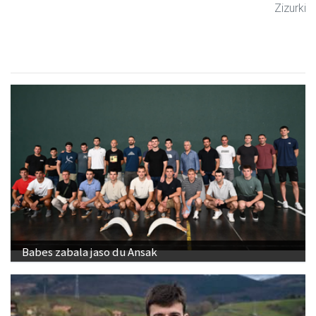
Zizurkil
- Arrandegiak
Babes zabala jaso du Ansak