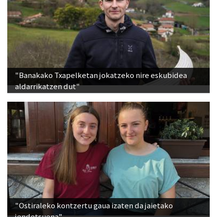
"Banakako Txapelketan jokatzeko nire eskubidea
aldarrikatzen dut"
"Ostiraleko kontzertu gaua izaten da jaietako
jendetsuena"