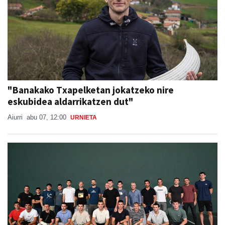
"Banakako Txapelketan jokatzeko nire
eskubidea aldarrikatzen dut"
Aiurri
abu 07, 12:00
URNIETA