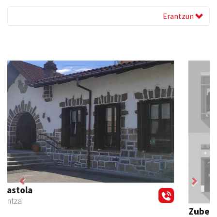
Erantzun
Previous
Next
Zubeldia arrain eta mariskoa