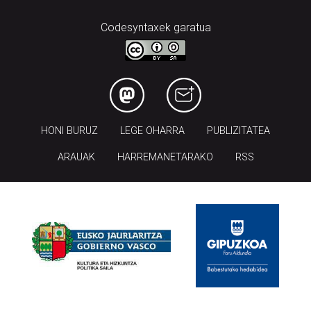
Codesyntaxek garatua
HONI BURUZ
LEGE OHARRA
PUBLIZITATEA
ARAUAK
HARREMANETARAKO
RSS