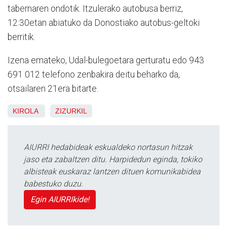
tabernaren ondotik. Itzulerako autobusa berriz,
12:30etan abiatuko da Donostiako autobus-geltoki
berritik.
Izena emateko, Udal-bulegoetara gerturatu edo 943
691 012 telefono zenbakira deitu beharko da,
otsailaren 21era bitarte.
KIROLA
ZIZURKIL
AIURRI hedabideak eskualdeko nortasun hitzak
jaso eta zabaltzen ditu. Harpidedun eginda, tokiko
albisteak euskaraz lantzen dituen komunikabidea
babestuko duzu.
Egin AIURRIkide!