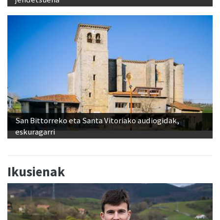
San Bittorreko eta Santa Vitoriako audiogidak,
eskuragarri
Ikusienak