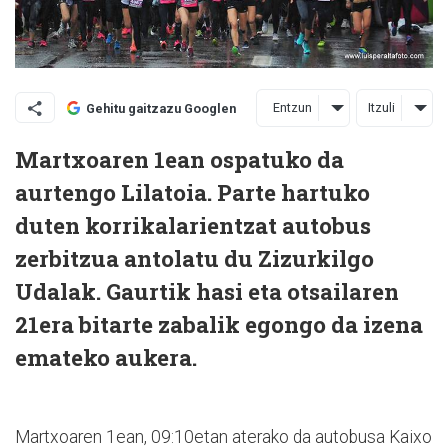
Entzun
Itzuli
Gehitu gaitzazu Googlen
Martxoaren 1ean ospatuko da
aurtengo Lilatoia. Parte hartuko
duten korrikalarientzat autobus
zerbitzua antolatu du Zizurkilgo
Udalak. Gaurtik hasi eta otsailaren
21era bitarte zabalik egongo da izena
emateko aukera.
Martxoaren 1ean, 09:10etan aterako da autobusa Kaixo