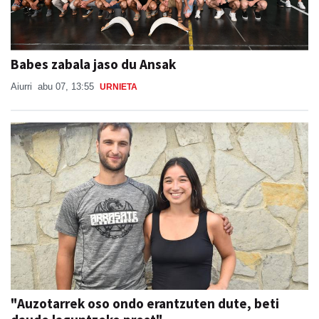
Babes zabala jaso du Ansak
Aiurri
abu 07, 13:55
URNIETA
"Auzotarrek oso ondo erantzuten dute, beti