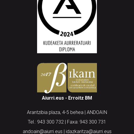
Aiurri.eus - Erroitz BM
Arantzibia plaza, 4-5 behea | ANDOAIN
Tel.: 943 300 732 | Faxa: 943 300 731
andoain@aiurri.eus | idazkaritza@aiurri.eus