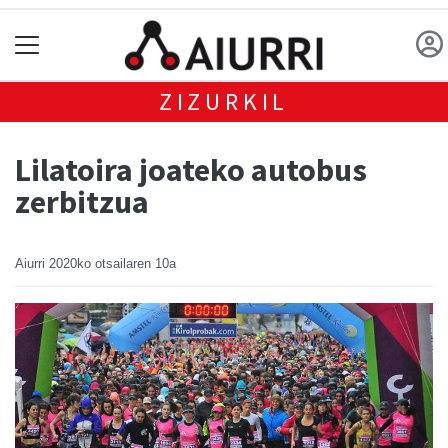
ZIZURKIL
Lilatoira joateko autobus
zerbitzua
Aiurri
2020ko otsailaren 10a