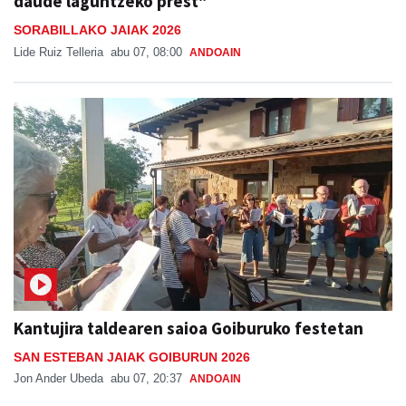
daude laguntzeko prest"
SORABILLAKO JAIAK 2026
Lide Ruiz Telleria
abu 07, 08:00
ANDOAIN
Kantujira taldearen saioa Goiburuko festetan
SAN ESTEBAN JAIAK GOIBURUN 2026
Jon Ander Ubeda
abu 07, 20:37
ANDOAIN