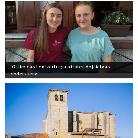
"Ostiraleko kontzertu gaua izaten da jaietako
jendetsuena"