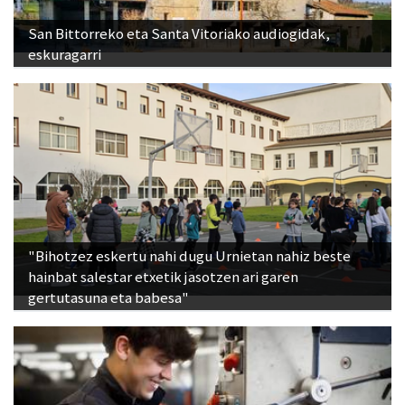
San Bittorreko eta Santa Vitoriako audiogidak,
eskuragarri
"Bihotzez eskertu nahi dugu Urnietan nahiz beste
hainbat salestar etxetik jasotzen ari garen
gertutasuna eta babesa"