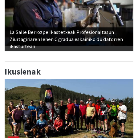
La Salle Berrozpe Ikastetxeak Profesionaltasun
Ziurtagiriaren lehen C gradua eskainiko du datorren
ikasturtean
Ikusienak