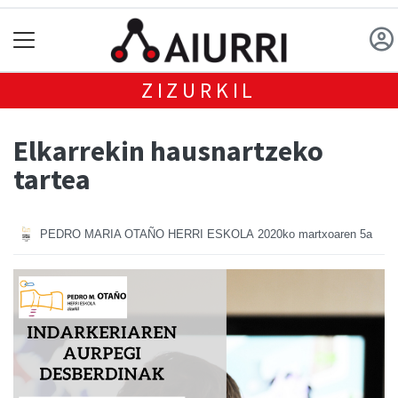
ZIZURKIL
Elkarrekin hausnartzeko
tartea
PEDRO MARIA OTAÑO HERRI ESKOLA
2020ko martxoaren 5a