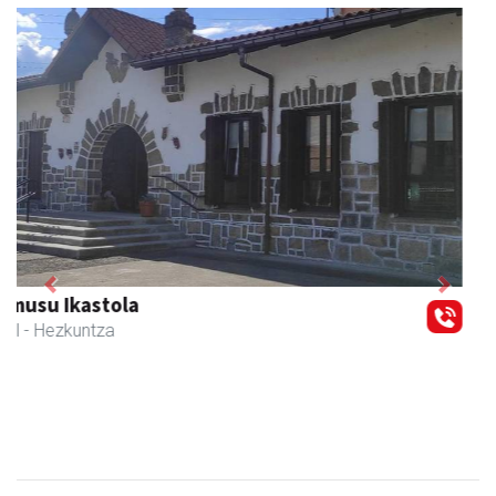
Previous
Next
Joxean harategia
Zizurkil
- Harategiak