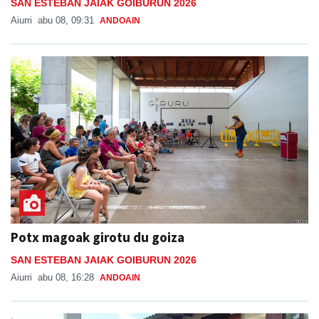
SAN ESTEBAN JAIAK GOIBURUN 2026
Aiurri
abu 08, 09:31
ANDOAIN
Potx magoak girotu du goiza
SAN ESTEBAN JAIAK GOIBURUN 2026
Aiurri
abu 08, 16:28
ANDOAIN