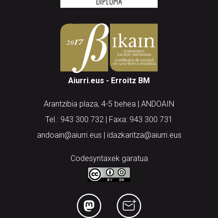
Aiurri.eus - Erroitz BM
Arantzibia plaza, 4-5 behea | ANDOAIN
Tel.: 943 300 732 | Faxa: 943 300 731
andoain@aiurri.eus | idazkaritza@aiurri.eus
Codesyntaxek garatua