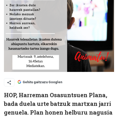
Gehitu gaitzazu Googlen
HOP, Harreman Osasuntsuen Plana,
bada duela urte batzuk martxan jarri
genuela. Plan honen helburu nagusia