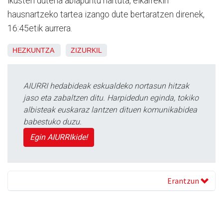
ikusten dutena abiapuntu hartuta, elkarrekin
hausnartzeko tartea izango dute bertaratzen direnek,
16:45etik aurrera.
HEZKUNTZA
ZIZURKIL
AIURRI hedabideak eskualdeko nortasun hitzak
jaso eta zabaltzen ditu. Harpidedun eginda, tokiko
albisteak euskaraz lantzen dituen komunikabidea
babestuko duzu.
Egin AIURRIkide!
Erantzun