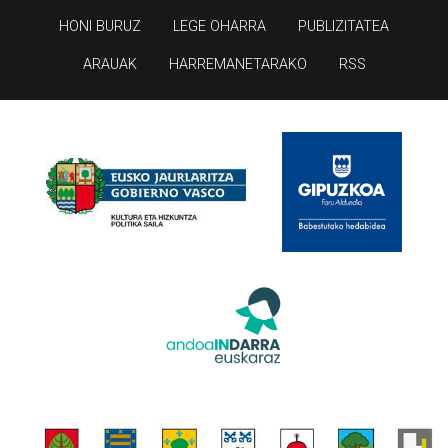
HONI BURUZ
LEGE OHARRA
PUBLIZITATEA
ARAUAK
HARREMANETARAKO
RSS