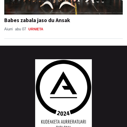
Babes zabala jaso du Ansak
Aiurri
abu 07
URNIETA