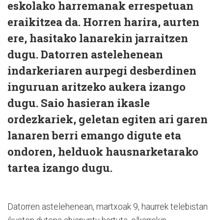
eskolako harremanak errespetuan
eraikitzea da. Horren harira, aurten
ere, hasitako lanarekin jarraitzen
dugu. Datorren astelehenean
indarkeriaren aurpegi desberdinen
inguruan aritzeko aukera izango
dugu. Saio hasieran ikasle
ordezkariek, geletan egiten ari garen
lanaren berri emango digute eta
ondoren, helduok hausnarketarako
tartea izango dugu.
Datorren astelehenean, martxoak 9, haurrek telebistan