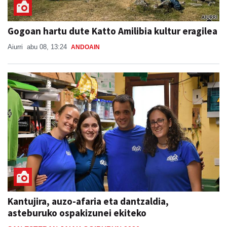
Gogoan hartu dute Katto Amilibia kultur eragilea
Aiurri
abu 08, 13:24
ANDOAIN
Kantujira, auzo-afaria eta dantzaldia,
asteburuko ospakizunei ekiteko