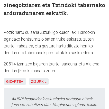
zinegotziaren eta Txindoki tabernako
arduradunaren eskutik.
Pozik hartu du saria Zizurkilgo kuadrillak. Txindokin
egindako kontsumizio baten truke eskuratu zuten
txartel irabazlea, eta gustura hartu dituzte herriko
dendari eta tabernariek prestatutako saski ederra.
20514 izan zen bigarren txartel sariduna, eta Alaiena
dendan (Eroski) banatu zuten.
GIZARTEA
ZIZURKIL
AIURRI hedabideak eskualdeko nortasun hitzak
jaso eta zabaltzen ditu. Harpidedun eginda, tokiko