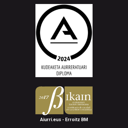
Aiurri.eus - Erroitz BM