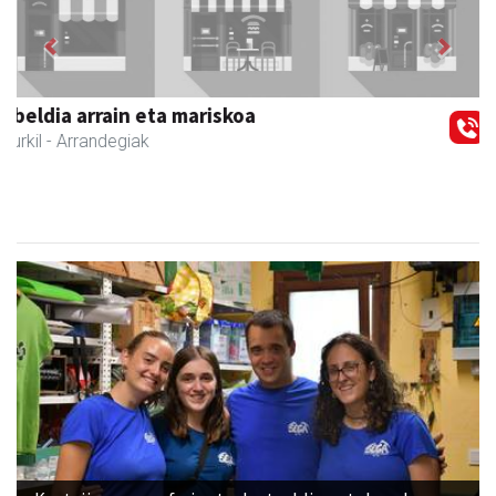
Previous
Next
Joxean harategia
Zizurkil
- Harategiak