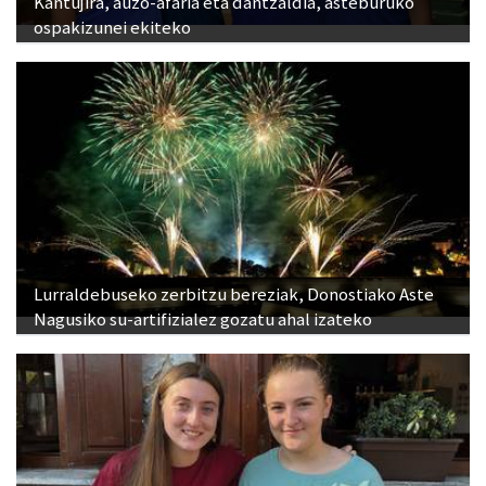
Kantujira, auzo-afaria eta dantzaldia, asteburuko
ospakizunei ekiteko
Lurraldebuseko zerbitzu bereziak, Donostiako Aste
Nagusiko su-artifizialez gozatu ahal izateko