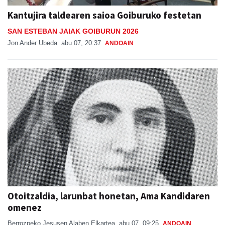
Kantujira taldearen saioa Goiburuko festetan
SAN ESTEBAN JAIAK GOIBURUN 2026
Jon Ander Ubeda
abu 07, 20:37
ANDOAIN
Otoitzaldia, larunbat honetan, Ama Kandidaren
omenez
Berrozpeko Jesusen Alaben Elkartea
abu 07, 09:25
ANDOAIN