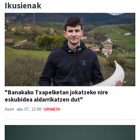
Ikusienak
"Banakako Txapelketan jokatzeko nire
eskubidea aldarrikatzen dut"
Aiurri
abu 07, 12:00
URNIETA