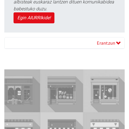
albisteak euskaraz lantzen dituen komunikabidea
babestuko duzu.
Egin AIURRIkide!
Erantzun