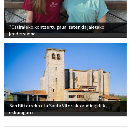
"Ostiraleko kontzertu gaua izaten da jaietako
jendetsuena"
San Bittorreko eta Santa Vitoriako audiogidak,
eskuragarri