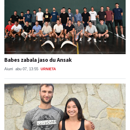
Babes zabala jaso du Ansak
Aiurri
abu 07, 13:55
URNIETA