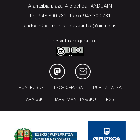
Arantzibia plaza, 4-5 behea | ANDOAIN
Tel.: 943 300 732 | Faxa: 943 300 731
andoain@aiurri.eus | idazkaritza@aiurri.eus
Codesyntaxek garatua
HONI BURUZ
LEGE OHARRA
PUBLIZITATEA
ARAUAK
HARREMANETARAKO
RSS