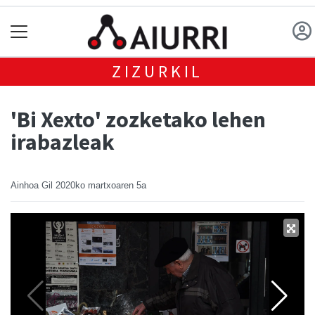
ZIZURKIL
'Bi Xexto' zozketako lehen
irabazleak
Ainhoa Gil
2020ko martxoaren 5a