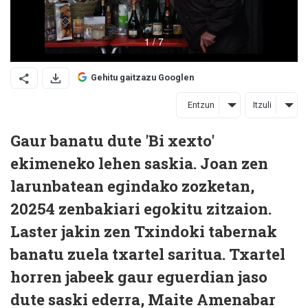
Gehitu gaitzazu Googlen
Entzun
Itzuli
Gaur banatu dute 'Bi xexto'
ekimeneko lehen saskia. Joan zen
larunbatean egindako zozketan,
20254 zenbakiari egokitu zitzaion.
Laster jakin zen Txindoki tabernak
banatu zuela txartel saritua. Txartel
horren jabeek gaur eguerdian jaso
dute saski ederra, Maite Amenabar