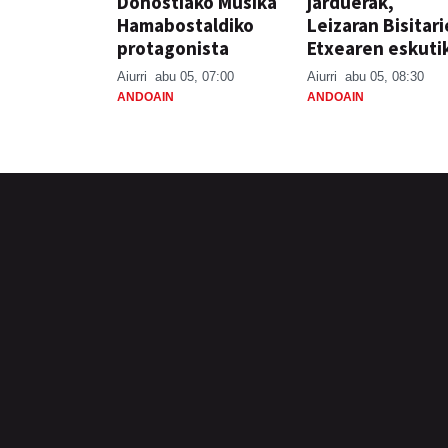
Donostiako Musika
jarduerak,
Hamabostaldiko
Leizaran Bisitar
protagonista
Etxearen eskuti
Aiurri
abu 05, 07:00
Aiurri
abu 05, 08:30
ANDOAIN
ANDOAIN