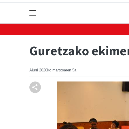
Guretzako ekimen
Aiurri
2020ko martxoaren 5a