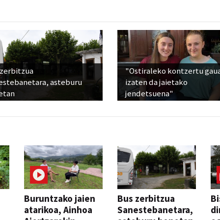
 zerbitzua
"Ostiraleko kontzertu gau
estebanetara, asteburu
izaten da jaietako
etan
jendetsuena"
Buruntzako jaien
Bus zerbitzua
Bi
atarikoa, Ainhoa
Sanestebanetara,
di