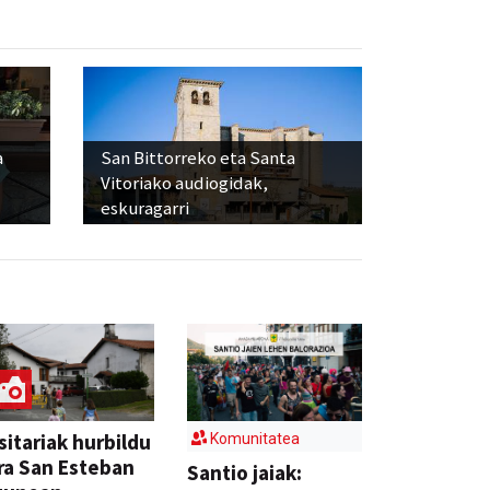
a
San Bittorreko eta Santa
Vitoriako audiogidak,
eskuragarri
sitariak hurbildu
Komunitatea
ra San Esteban
Santio jaiak: