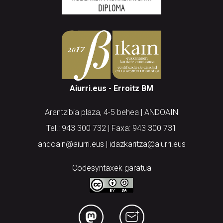
Aiurri.eus - Erroitz BM
Arantzibia plaza, 4-5 behea | ANDOAIN
Tel.: 943 300 732 | Faxa: 943 300 731
andoain@aiurri.eus | idazkaritza@aiurri.eus
Codesyntaxek garatua