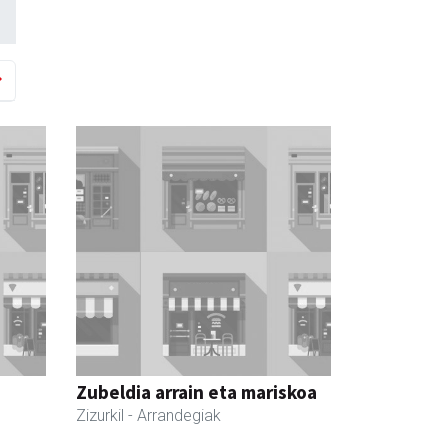
Zubeldia arrain eta mariskoa
Zizurkil
- Arrandegiak