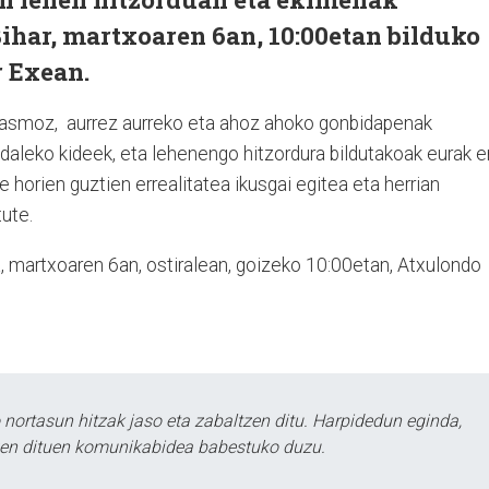
Bihar, martxoaren 6an, 10:00etan bilduko
r Exean.
asmoz, aurrez aurreko eta ahoz ahoko gonbidapenak
 Udaleko kideek, eta lehenengo hitzordura bildutakoak eurak e
 horien guztien errealitatea ikusgai egitea eta herrian
ute.
a, martxoaren 6an, ostiralean, goizeko 10:00etan, Atxulondo
ortasun hitzak jaso eta zabaltzen ditu. Harpidedun eginda,
tzen dituen komunikabidea babestuko duzu.