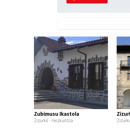
Zubimusu Ikastola
Zizur
Zizurkil
- Hezkuntza
Zizurki