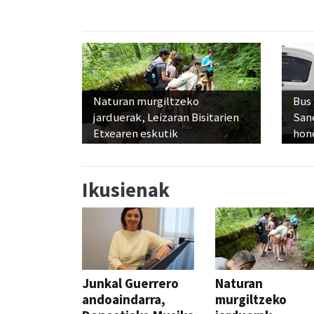
Naturan murgiltzeko
Bus
jarduerak, Leizaran Bisitarien
San
Etxearen eskutik
hon
Ikusienak
Junkal Guerrero
Naturan
andoaindarra,
murgiltzeko