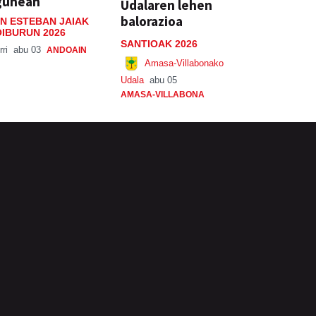
gunean
Udalaren lehen
balorazioa
N ESTEBAN JAIAK
IBURUN 2026
SANTIOAK 2026
rri
abu 03
ANDOAIN
Amasa-Villabonako
Udala
abu 05
AMASA-VILLABONA