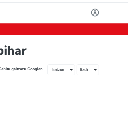
bihar
Gehitu gaitzazu Googlen
Entzun
Itzuli