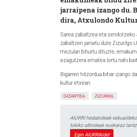
jarraipena izango du. 
dira, Atxulondo Kultu
Sarea zabaltzea eta sendotzeko 
zabaltzen jarraitu dute Zizurilgo
mezulari bihurtu dituzte, emakume
ezagutzera ematea lortu nahi bait
Bigarren hitzordua bihar izango d
kultur etxean.
GIZARTEA
ZIZURKIL
AIURRI hedabideak eskualdeko n
tokiko albisteak euskaraz lan
Egin AIURRIkide!