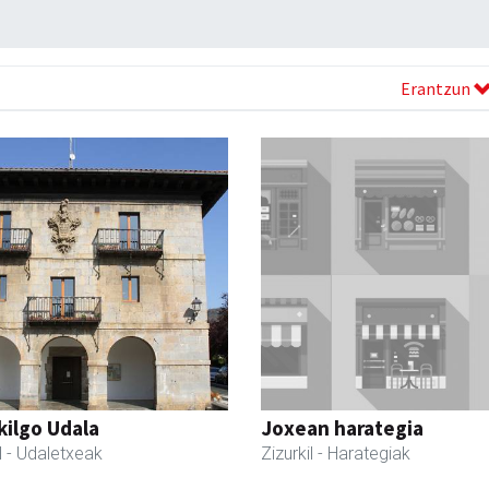
Erantzun
kilgo Udala
Joxean harategia
l
- Udaletxeak
Zizurkil
- Harategiak