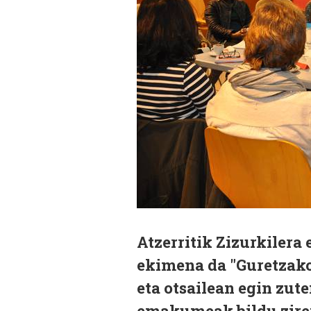
Atzerritik Zizurkiler
ekimena da "Guretzako"
eta otsailean egin zute
emakumeak bildu zire