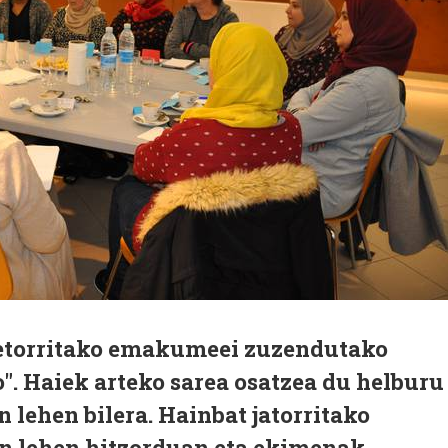
a etorritako emakumeei zuzendutako
. Haiek arteko sarea osatzea du helburu
n lehen bilera. Hainbat jatorritako
n lehen hitzorduan eta ekimenak