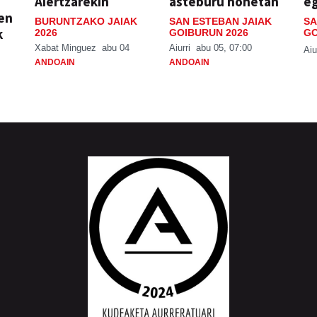
Aiertzarekin
asteburu honetan
e
ien
BURUNTZAKO JAIAK
SAN ESTEBAN JAIAK
SA
k
2026
GOIBURUN 2026
GO
Xabat Minguez
abu 04
Aiurri
abu 05, 07:00
Aiu
ANDOAIN
ANDOAIN