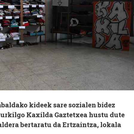
baldako kideek sare sozialen bidez
zurkilgo Kaxilda Gaztetxea hustu dute
aldera bertaratu da Ertzaintza, lokala