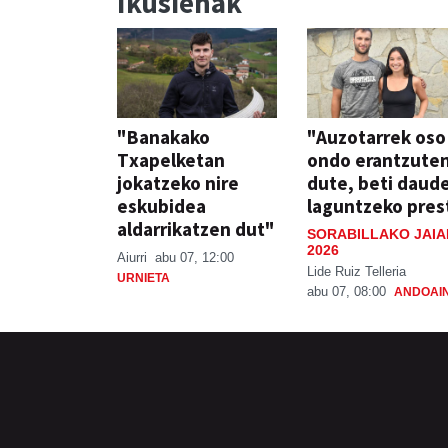
Ikusienak
"Banakako
"Auzotarrek oso
Txapelketan
ondo erantzute
jokatzeko nire
dute, beti daud
eskubidea
laguntzeko pres
aldarrikatzen dut"
SORABILLAKO JAIA
2026
Aiurri
abu 07, 12:00
Lide Ruiz Telleria
URNIETA
abu 07, 08:00
ANDOAI