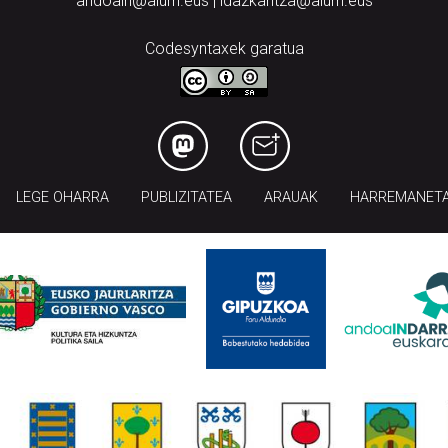
andoain@aiurri.eus | idazkaritza@aiurri.eus
Codesyntaxek garatua
LEGE OHARRA
PUBLIZITATEA
ARAUAK
HARREMANET