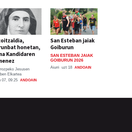
oitzaldia,
San Esteban jaiak
runbat honetan,
Goiburun
ma Kandidaren
SAN ESTEBAN JAIAK
menez
GOIBURUN 2026
Aiurri
uzt 18
ANDOAIN
rrozpeko Jesusen
ben Elkartea
 07, 09:25
ANDOAIN