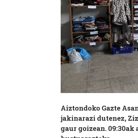
Aiztondoko Gazte Asan
jakinarazi dutenez, Zi
gaur goizean. 09:30ak 