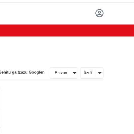
Gehitu gaitzazu Googlen
Entzun
Itzuli