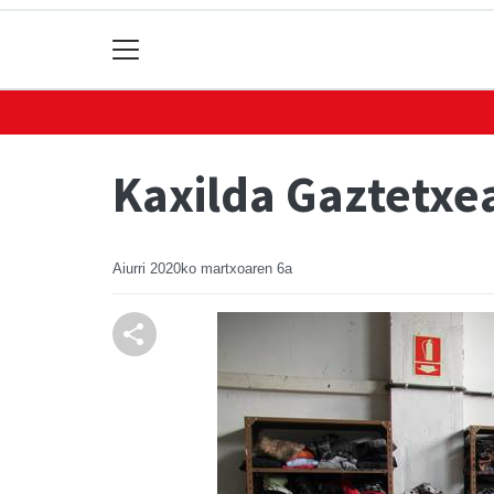
Kaxilda Gaztetxe
Aiurri
2020ko martxoaren 6a