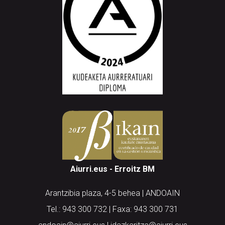
Aiurri.eus - Erroitz BM
Arantzibia plaza, 4-5 behea | ANDOAIN
Tel.: 943 300 732 | Faxa: 943 300 731