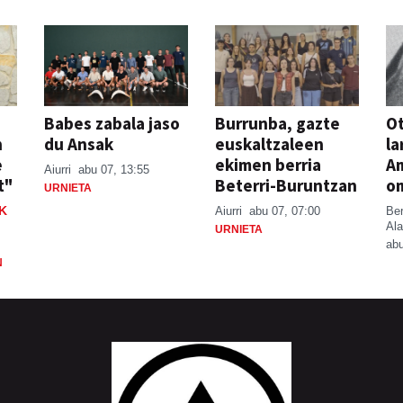
Babes zabala jaso
Burrunba, gazte
Ot
n
du Ansak
euskaltzaleen
la
e
ekimen berria
A
Aiurri
abu 07, 13:55
t"
Beterri-Buruntzan
o
URNIETA
K
Aiurri
abu 07, 07:00
Be
Ala
URNIETA
abu
N