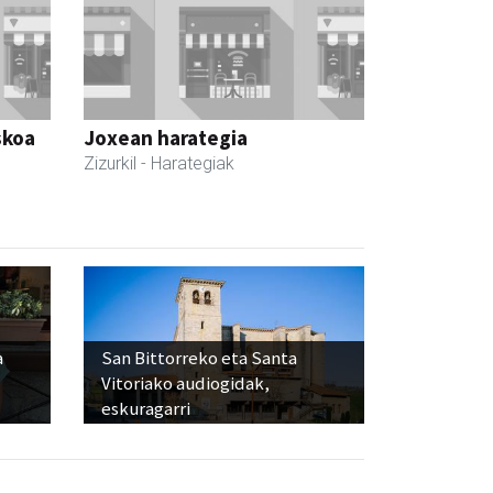
skoa
Joxean harategia
Zizurkil
- Harategiak
a
San Bittorreko eta Santa
Vitoriako audiogidak,
eskuragarri