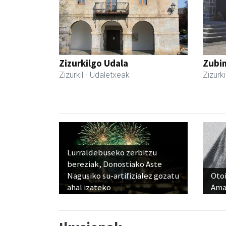
Zizurkilgo Udala
Zubim
Zizurkil
- Udaletxeak
Zizurki
Lurraldebuseko zerbitzu
bereziak, Donostiako Aste
Nagusiko su-artifizialez gozatu
Otoi
ahal izateko
Ama