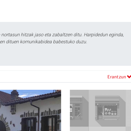
ortasun hitzak jaso eta zabaltzen ditu. Harpidedun eginda,
tzen dituen komunikabidea babestuko duzu.
Erantzun