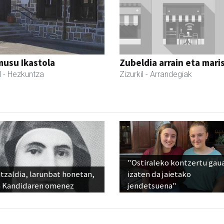
usu Ikastola
Zubeldia arrain eta mari
l
- Hezkuntza
Zizurkil
- Arrandegiak
"Ostiraleko kontzertu gau
tzaldia, larunbat honetan,
izaten da jaietako
 Kandidaren omenez
jendetsuena"