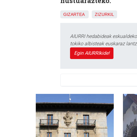
hustuarazteko.
GIZARTEA
ZIZURKIL
AIURRI hedabideak eskualdeko n
tokiko albisteak euskaraz lan
Egin AIURRIkide!