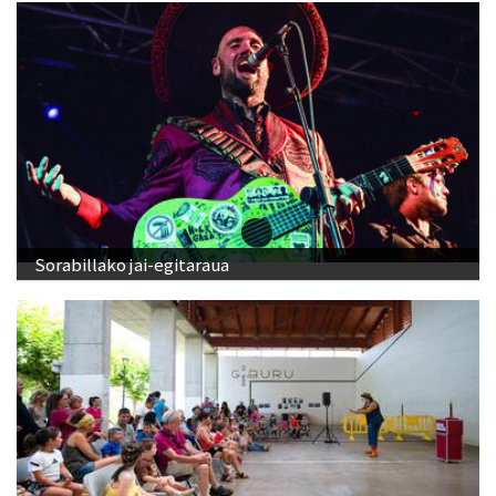
Sorabillako jai-egitaraua