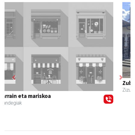
Previous
Next
Zubimusu Ikastola
Zizurkil
- Hezkuntza