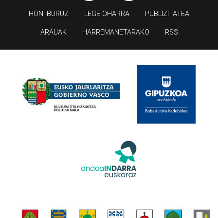
ARAUAK
HARREMANETARAKO
RSS