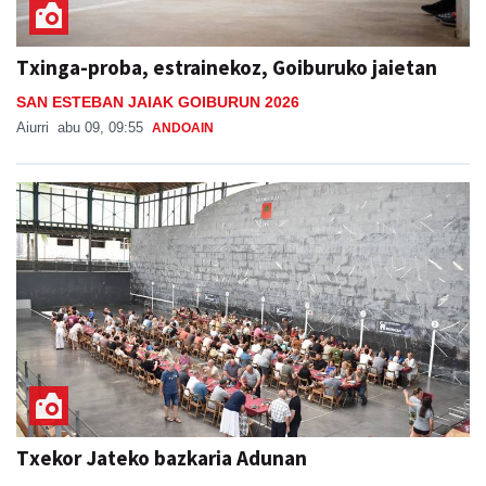
Txinga-proba, estrainekoz, Goiburuko jaietan
SAN ESTEBAN JAIAK GOIBURUN 2026
Aiurri
abu 09, 09:55
ANDOAIN
Txekor Jateko bazkaria Adunan
ADUNAKO JAIAK 2026
Aiurri
abu 09, 16:33
ADUNA