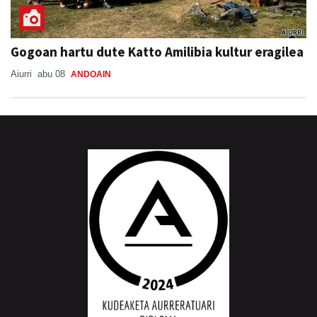
Gogoan hartu dute Katto Amilibia kultur eragilea
Aiurri
abu 08
ANDOAIN