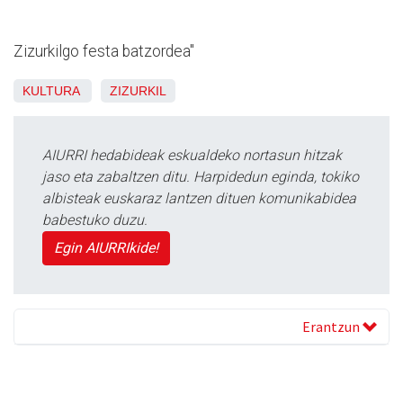
Zizurkilgo festa batzordea"
KULTURA
ZIZURKIL
AIURRI hedabideak eskualdeko nortasun hitzak
jaso eta zabaltzen ditu. Harpidedun eginda, tokiko
albisteak euskaraz lantzen dituen komunikabidea
babestuko duzu.
Egin AIURRIkide!
Erantzun