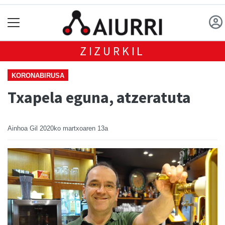
ZIZURKIL
KORONABIRUSA
Txapela eguna, atzeratuta
Ainhoa Gil
2020ko martxoaren 13a