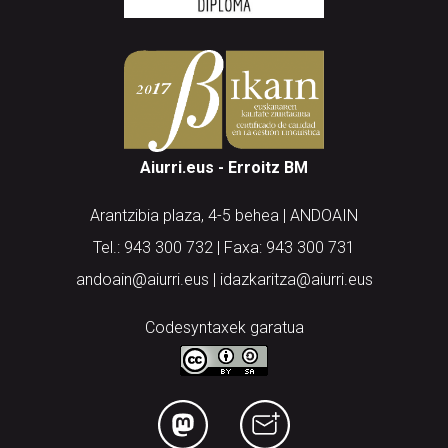
Aiurri.eus - Erroitz BM
Arantzibia plaza, 4-5 behea | ANDOAIN
Tel.: 943 300 732 | Faxa: 943 300 731
andoain@aiurri.eus | idazkaritza@aiurri.eus
Codesyntaxek garatua
HONI BURUZ
LEGE OHARRA
PUBLIZITATEA