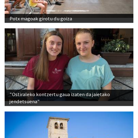
Potx magoak girotu du goiza
"Ostiraleko kontzertu gaua izaten da jaietako
jendetsuena"