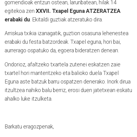
gomendioak entzun ostean, larunbatean, hilak 14
egitekoa zen
XXVII. Txapel Eguna ATZERATZEA
erabaki du
. Ekitaldi guztiak atzeratuko dira.
Arriskua txikia izanagatik, guztion osasuna lehenestea
erabaki du festa batzordeak. Txapel eguna, hori bai,
aurrerago ospatuko da, egoera bideratzen denean.
Ondorioz, afaltzeko txartela zutenei eskatzen zaie
txartel hori mantentzeko eta balioko duela Txapel
Eguna aste batzuk barru ospatzen denerako. Inork dirua
itzultzea nahiko balu berriz, erosi duen jatetxean eskatu
ahalko luke itzulketa.
Barkatu eragozpenak,