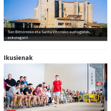
San Bittorreko eta Santa Vitoriako audiogidak,
eskuragarri
Ikusienak