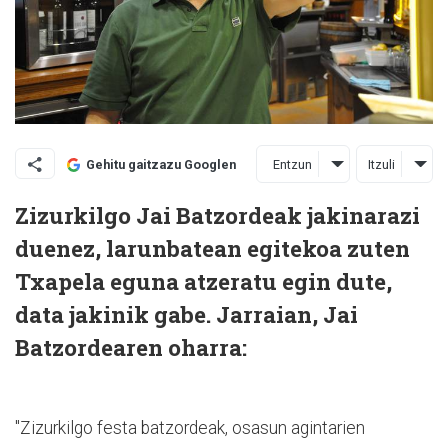
Entzun
Itzuli
Gehitu gaitzazu Googlen
Zizurkilgo Jai Batzordeak jakinarazi
duenez, larunbatean egitekoa zuten
Txapela eguna atzeratu egin dute,
data jakinik gabe. Jarraian, Jai
Batzordearen oharra:
"Zizurkilgo festa batzordeak, osasun agintarien