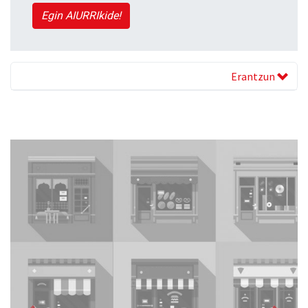
Egin AIURRIkide!
Erantzun