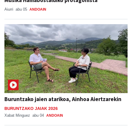
Aiurri
abu 05
ANDOAIN
Buruntzako jaien atarikoa, Ainhoa Aiertzarekin
BURUNTZAKO JAIAK 2026
Xabat Minguez
abu 04
ANDOAIN