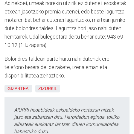
Adinekoei, umeak norekin utzirik ez dutenei, erosketak
etxean jasotzeko premia dutenei, edo beste laguntza
motaren bat behar dutenei laguntzeko, martxan jarriko
dute bolondres taldea. Laguntza hori jaso nahi duten
herritarrek, Udal bulegoetara deitu behar dute: 943 69
10 12 (1 luzapena).
Bolondres taldean parte hartu nahi dutenek ere
telefono berera dei dezakete, izena eman eta
disponibilitatea zehazteko.
GIZARTEA
ZIZURKIL
AIURRI hedabideak eskualdeko nortasun hitzak
jaso eta zabaltzen ditu. Harpidedun eginda, tokiko
albisteak euskaraz lantzen dituen komunikabidea
babestuko duzu.