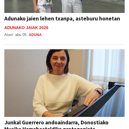
Adunako jaien lehen txanpa, asteburu honetan
ADUNAKO JAIAK 2026
Aiurri
abu 05
ADUNA
Junkal Guerrero andoaindarra, Donostiako
Musika Hamabostaldiko protagonista