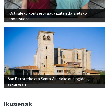
"Ostiraleko kontzertu gaua izaten da jaietako
jendetsuena"
San Bittorreko eta Santa Vitoriako audiogidak,
eskuragarri
Ikusienak