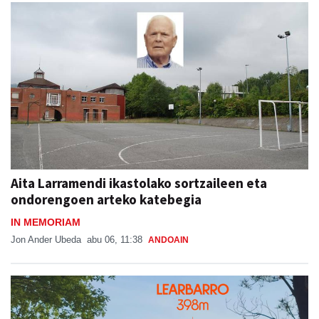
Aita Larramendi ikastolako sortzaileen eta
ondorengoen arteko katebegia
IN MEMORIAM
Jon Ander Ubeda
abu 06, 11:38
ANDOAIN