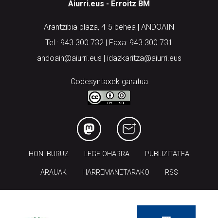
Aiurri.eus - Erroitz BM
Arantzibia plaza, 4-5 behea | ANDOAIN
Tel.: 943 300 732 | Faxa: 943 300 731
andoain@aiurri.eus | idazkaritza@aiurri.eus
Codesyntaxek garatua
HONI BURUZ
LEGE OHARRA
PUBLIZITATEA
ARAUAK
HARREMANETARAKO
RSS