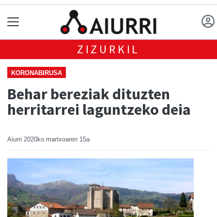
ZIZURKIL
KORONABIRUSA
Behar bereziak dituzten
herritarrei laguntzeko deia
Aiurri
2020ko martxoaren 15a