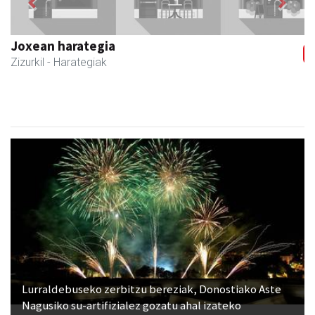
Previous
Next
Joxean harategia
Zizurkil
- Harategiak
Lurraldebuseko zerbitzu bereziak, Donostiako Aste
Nagusiko su-artifizialez gozatu ahal izateko