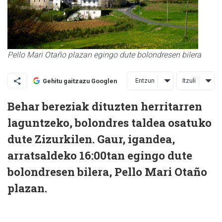
Pello Mari Otaño plazan egingo dute bolondresen bilera
Entzun
Itzuli
Gehitu gaitzazu Googlen
Behar bereziak dituzten herritarren
laguntzeko, bolondres taldea osatuko
dute Zizurkilen. Gaur, igandea,
arratsaldeko 16:00tan egingo dute
bolondresen bilera, Pello Mari Otaño
plazan.