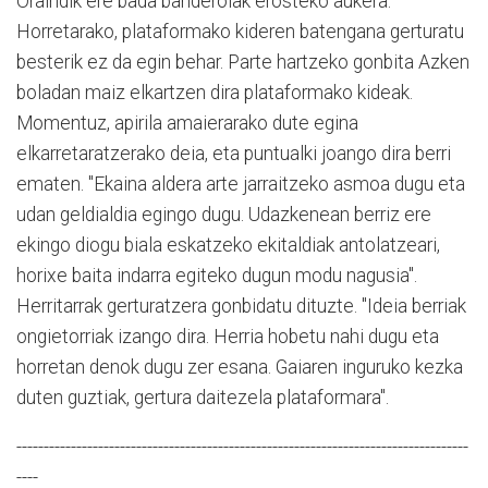
Oraindik ere bada banderolak erosteko aukera.
Horretarako, plataformako kideren batengana gerturatu
besterik ez da egin behar. Parte hartzeko gonbita Azken
boladan maiz elkartzen dira plataformako kideak.
Momentuz, apirila amaierarako dute egina
elkarretaratzerako deia, eta puntualki joango dira berri
ematen. "Ekaina aldera arte jarraitzeko asmoa dugu eta
udan geldialdia egingo dugu. Udazkenean berriz ere
ekingo diogu biala eskatzeko ekitaldiak antolatzeari,
horixe baita indarra egiteko dugun modu nagusia".
Herritarrak gerturatzera gonbidatu dituzte. "Ideia berriak
ongietorriak izango dira. Herria hobetu nahi dugu eta
horretan denok dugu zer esana. Gaiaren inguruko kezka
duten guztiak, gertura daitezela plataformara".
-----------------------------------------------------------------------------------
----