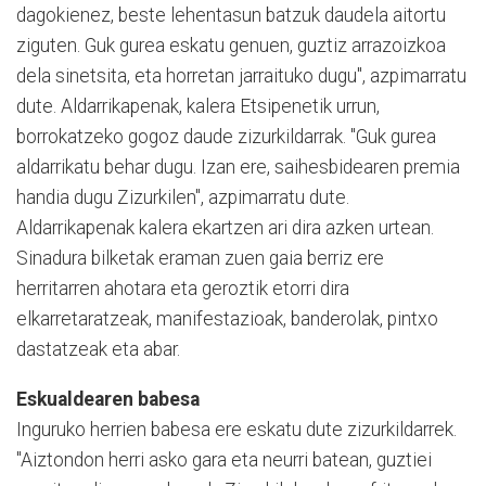
dagokienez, beste lehentasun batzuk daudela aitortu
ziguten. Guk gurea eskatu genuen, guztiz arrazoizkoa
dela sinetsita, eta horretan jarraituko dugu", azpimarratu
dute. Aldarrikapenak, kalera Etsipenetik urrun,
borrokatzeko gogoz daude zizurkildarrak. "Guk gurea
aldarrikatu behar dugu. Izan ere, saihesbidearen premia
handia dugu Zizurkilen", azpimarratu dute.
Aldarrikapenak kalera ekartzen ari dira azken urtean.
Sinadura bilketak eraman zuen gaia berriz ere
herritarren ahotara eta geroztik etorri dira
elkarretaratzeak, manifestazioak, banderolak, pintxo
dastatzeak eta abar.
Eskualdearen babesa
Inguruko herrien babesa ere eskatu dute zizurkildarrek.
"Aiztondon herri asko gara eta neurri batean, guztiei