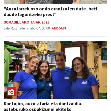
"Auzotarrek oso ondo erantzuten dute, beti
daude laguntzeko prest"
SORABILLAKO JAIAK 2026
Lide Ruiz Telleria
abu 07, 08:00
ANDOAIN
Kantujira, auzo-afaria eta dantzaldia,
asteburuko ospakizunei ekiteko