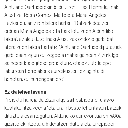
Aintzane Oiarbiderekin bildu ziren. Elias Hermida, Iñaki
Alustiza, Rosa Gomez, Maite eta Maria Angeles
Lazkano izan ziren bilera hartan. "Batzarkidea zen
orduan Maria Angeles, eta hark lotu zuen Aldundiko
bilera", azaldu dute. Iñaki Alustizak ondorio garbi bat
atera zuen bilera hartatik: "Aintzane Oiarbide diputatuak
garbi esan zigun ez zegoela mahai gainean Zizurkilgo
saihesbidea egiteko proiekturik, eta ez zutela epe
laburrean horrelakorik aurreikusten, ez agintaldi
honetan, ez hurrengoan ere".
Ez da lehentasuna
Proiektu handia da Zizurkilgo saihesbidea, diru asko
kostako litza keena "eta orain beste lehentasun batzuk
dituztela esan ziguten, Aldundiko aurrekontuaren %80a
gizarte ekintzetara bideratzen dutela eta errepideei