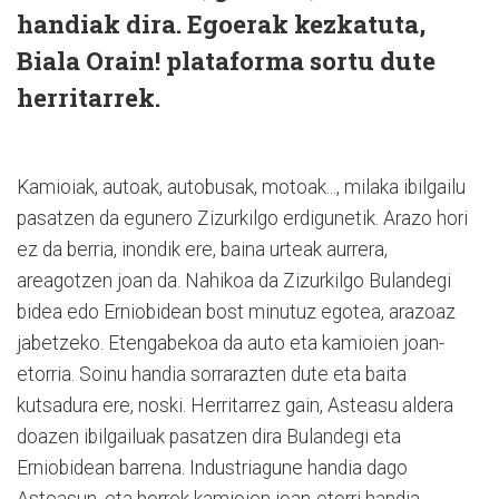
handiak dira. Egoerak kezkatuta,
Biala Orain! plataforma sortu dute
herritarrek.
Kamioiak, autoak, autobusak, motoak..., milaka ibilgailu
pasatzen da egunero Zizurkilgo erdigunetik. Arazo hori
ez da berria, inondik ere, baina urteak aurrera,
areagotzen joan da. Nahikoa da Zizurkilgo Bulandegi
bidea edo Erniobidean bost minutuz egotea, arazoaz
jabetzeko. Etengabekoa da auto eta kamioien joan-
etorria. Soinu handia sorrarazten dute eta baita
kutsadura ere, noski. Herritarrez gain, Asteasu aldera
doazen ibilgailuak pasatzen dira Bulandegi eta
Erniobidean barrena. Industriagune handia dago
Asteasun, eta horrek kamioien joan-etorri handia