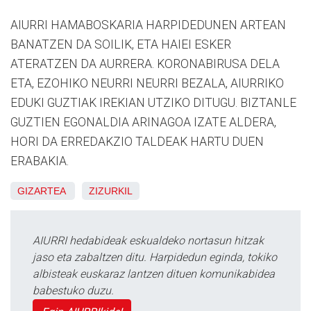
AIURRI HAMABOSKARIA HARPIDEDUNEN ARTEAN
BANATZEN DA SOILIK, ETA HAIEI ESKER
ATERATZEN DA AURRERA. KORONABIRUSA DELA
ETA, EZOHIKO NEURRI NEURRI BEZALA, AIURRIKO
EDUKI GUZTIAK IREKIAN UTZIKO DITUGU. BIZTANLE
GUZTIEN EGONALDIA ARINAGOA IZATE ALDERA,
HORI DA ERREDAKZIO TALDEAK HARTU DUEN
ERABAKIA.
GIZARTEA
ZIZURKIL
AIURRI hedabideak eskualdeko nortasun hitzak
jaso eta zabaltzen ditu. Harpidedun eginda, tokiko
albisteak euskaraz lantzen dituen komunikabidea
babestuko duzu.