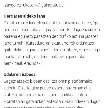
izango ez luketenik", gaineratu du.
Herriaren aldeko lana
Plataformako kideek garbi utzi nahi izan dutenez, "gu
herriaren onurarako ari gara lanean. Ez dugu Zizurkilen
barrena egunero pasatzen den trafiko astuna jasaten
jarraitu nahi. Kutsadura, arriskua..., horrek arduratzen
gaituelako ari gara saihesbidea eskatzen, eta ez dugu
inor kaltetu nahi, ez dendariak, ezta gainerako
herrikideak ere, noski".
Udalaren babesa
Legeztatzeko bidean dabiltza orain plataformako
kideak. "Elkarte gisa pauso ezberdinak eman ahal
izateko, beharrezkoa da izaera juridikoa izatea.
Horretan ari gara azken asteotan. Erakundeekin dugun