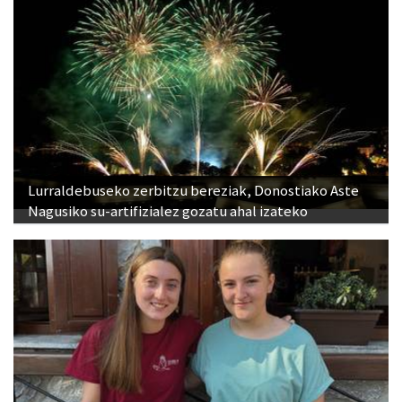
Lurraldebuseko zerbitzu bereziak, Donostiako Aste
Nagusiko su-artifizialez gozatu ahal izateko