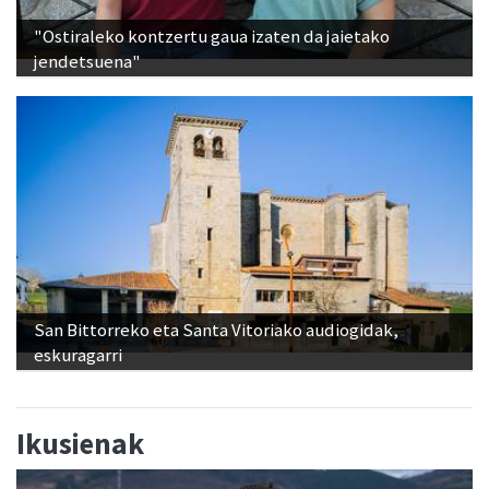
"Ostiraleko kontzertu gaua izaten da jaietako
jendetsuena"
San Bittorreko eta Santa Vitoriako audiogidak,
eskuragarri
Ikusienak