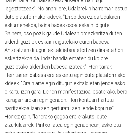
harremana formalizatzeko aukera eman digu
legeztatzeak". Nolanahi ere, Udalarekin harreman estua
dute plataformako kideek. "Errepidea ez da Udalaren
eskumenekoa, baina babes osoa eskaini digute.
Gainera, oso pozik gaude Udalean ordezkaritza duten
alderdi guztiek eskaini digutelako euren babesa.
Antolatzen ditugun ekitaldietara etortzen dira eta hori
eskertzekoa da. Indar handia ematen du kolore
guztietako alderdien babesa izateak". Herritarrak
Herritarren babesa ere eskertu egin dute plataformako
kideek. "Orain arte egin ditugun ekitaldietan jende asko
elkartu izan gara. Lehen manifestazioa, esaterako, bero
ikaragarriarekin egin genuen. Hori kontuan hartuta,
harritzekoa izan zen gerturatu zen jende kopurua".
Horrez gain, "lanerako gogoa ere erakutsi dute
zizurkildarrek. Pintxo jatea egin genuenean, asko eta