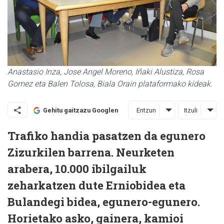
Anastasio Inza, Jose Angel Moreno, Iñaki Alustiza, Rosa
Gomez eta Balen Tolosa, Biala Orain plataformako kideak.
Entzun
Itzuli
Gehitu gaitzazu Googlen
Trafiko handia pasatzen da egunero
Zizurkilen barrena. Neurketen
arabera, 10.000 ibilgailuk
zeharkatzen dute Erniobidea eta
Bulandegi bidea, egunero-egunero.
Horietako asko, gainera, kamioi