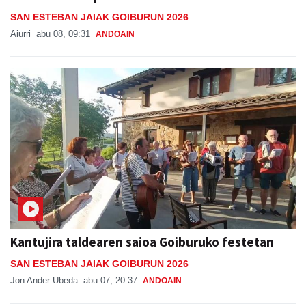
SAN ESTEBAN JAIAK GOIBURUN 2026
Aiurri
abu 08, 09:31
ANDOAIN
Kantujira taldearen saioa Goiburuko festetan
SAN ESTEBAN JAIAK GOIBURUN 2026
Jon Ander Ubeda
abu 07, 20:37
ANDOAIN