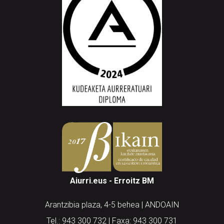
Aiurri.eus - Erroitz BM
Arantzibia plaza, 4-5 behea | ANDOAIN
Tel.: 943 300 732 | Faxa: 943 300 731