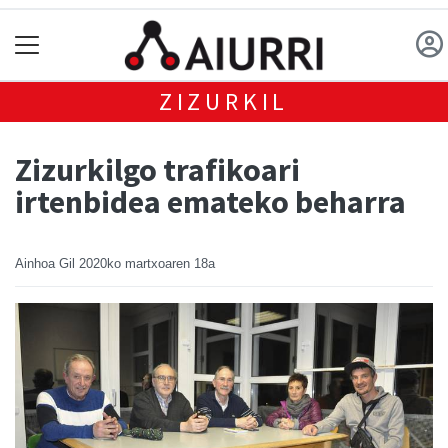
ZIZURKIL
Zizurkilgo trafikoari
irtenbidea emateko beharra
Ainhoa Gil
2020ko martxoaren 18a