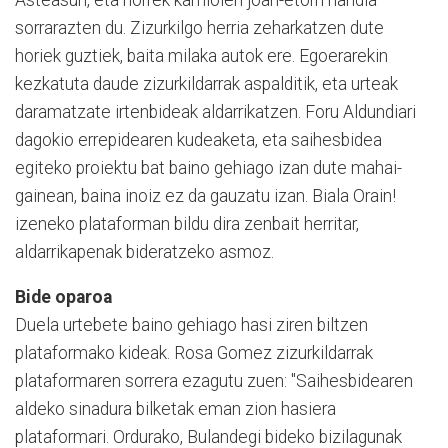
sorrarazten du. Zizurkilgo herria zeharkatzen dute
horiek guztiek, baita milaka autok ere. Egoerarekin
kezkatuta daude zizurkildarrak aspalditik, eta urteak
daramatzate irtenbideak aldarrikatzen. Foru Aldundiari
dagokio errepidearen kudeaketa, eta saihesbidea
egiteko proiektu bat baino gehiago izan dute mahai-
gainean, baina inoiz ez da gauzatu izan. Biala Orain!
izeneko plataforman bildu dira zenbait herritar,
aldarrikapenak bideratzeko asmoz.
Bide oparoa
Duela urtebete baino gehiago hasi ziren biltzen
plataformako kideak. Rosa Gomez zizurkildarrak
plataformaren sorrera ezagutu zuen: "Saihesbidearen
aldeko sinadura bilketak eman zion hasiera
plataformari. Ordurako, Bulandegi bideko bizilagunak