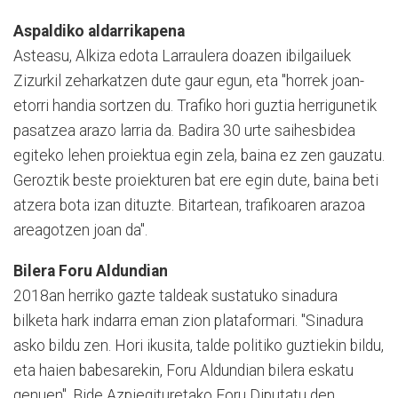
Aspaldiko aldarrikapena
Asteasu, Alkiza edota Larraulera doazen ibilgailuek
Zizurkil zeharkatzen dute gaur egun, eta "horrek joan-
etorri handia sortzen du. Trafiko hori guztia herrigunetik
pasatzea arazo larria da. Badira 30 urte saihesbidea
egiteko lehen proiektua egin zela, baina ez zen gauzatu.
Geroztik beste proiekturen bat ere egin dute, baina beti
atzera bota izan dituzte. Bitartean, trafikoaren arazoa
areagotzen joan da".
Bilera Foru Aldundian
2018an herriko gazte taldeak sustatuko sinadura
bilketa hark indarra eman zion plataformari. "Sinadura
asko bildu zen. Hori ikusita, talde politiko guztiekin bildu,
eta haien babesarekin, Foru Aldundian bilera eskatu
genuen". Bide Azpiegituretako Foru Diputatu den