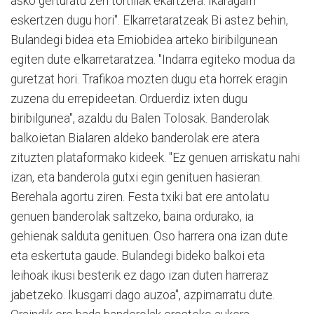
asko gerturatu zen tortillak ekartzera. Ikaragarri
eskertzen dugu hori". Elkarretaratzeak Bi astez behin,
Bulandegi bidea eta Erniobidea arteko biribilgunean
egiten dute elkarretaratzea. "Indarra egiteko modua da
guretzat hori. Trafikoa mozten dugu eta horrek eragin
zuzena du errepideetan. Orduerdiz ixten dugu
biribilgunea", azaldu du Balen Tolosak. Banderolak
balkoietan Bialaren aldeko banderolak ere atera
zituzten plataformako kideek. "Ez genuen arriskatu nahi
izan, eta banderola gutxi egin genituen hasieran.
Berehala agortu ziren. Festa txiki bat ere antolatu
genuen banderolak saltzeko, baina ordurako, ia
gehienak salduta genituen. Oso harrera ona izan dute
eta eskertuta gaude. Bulandegi bideko balkoi eta
leihoak ikusi besterik ez dago izan duten harreraz
jabetzeko. Ikusgarri dago auzoa", azpimarratu dute.