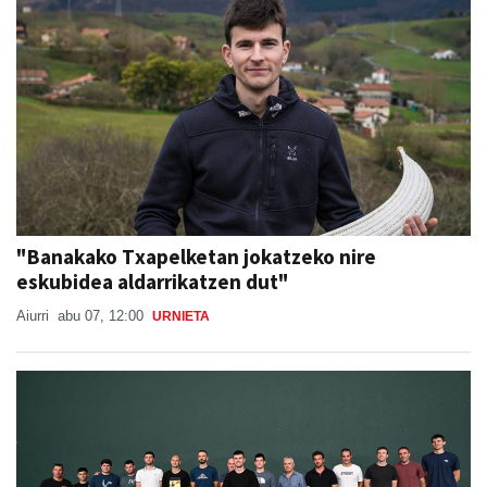
"Banakako Txapelketan jokatzeko nire
eskubidea aldarrikatzen dut"
Aiurri
abu 07, 12:00
URNIETA