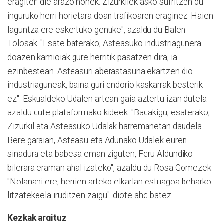
eragiten die arazo honek. Zizurkilek asko sufritzen du
inguruko herri horietara doan trafikoaren eraginez. Haien
laguntza ere eskertuko genuke", azaldu du Balen
Tolosak. "Esate baterako, Asteasuko industriagunera
doazen kamioiak gure herritik pasatzen dira, ia
ezinbestean. Asteasuri aberastasuna ekartzen dio
industriaguneak, baina guri ondorio kaskarrak besterik
ez". Eskualdeko Udalen artean gaia aztertu izan dutela
azaldu dute plataformako kideek: "Badakigu, esaterako,
Zizurkil eta Asteasuko Udalak harremanetan daudela.
Bere garaian, Asteasu eta Adunako Udalek euren
sinadura eta babesa eman ziguten, Foru Aldundiko
bilerara eraman ahal izateko", azaldu du Rosa Gomezek.
"Nolanahi ere, herrien arteko elkarlan estuagoa beharko
litzatekeela iruditzen zaigu", diote aho batez.
Kezkak argituz