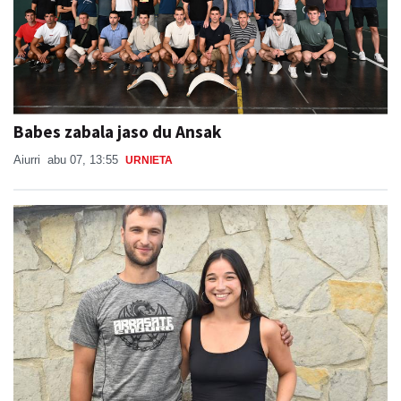
Babes zabala jaso du Ansak
Aiurri
abu 07, 13:55
URNIETA