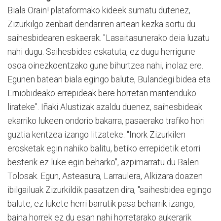
Biala Orain! plataformako kideek sumatu dutenez,
Zizurkilgo zenbait dendariren artean kezka sortu du
saihesbidearen eskaerak. "Lasaitasunerako deia luzatu
nahi dugu. Saihesbidea eskatuta, ez dugu herrigune
osoa oinezkoentzako gune bihurtzea nahi, inolaz ere.
Egunen batean biala egingo balute, Bulandegi bidea eta
Erniobideako errepideak bere horretan mantenduko
lirateke". Iñaki Alustizak azaldu duenez, saihesbideak
ekarriko lukeen ondorio bakarra, pasaerako trafiko hori
guztia kentzea izango litzateke. "Inork Zizurkilen
erosketak egin nahiko balitu, betiko errepidetik etorri
besterik ez luke egin beharko", azpimarratu du Balen
Tolosak. Egun, Asteasura, Larraulera, Alkizara doazen
ibilgailuak Zizurkildik pasatzen dira, "saihesbidea egingo
balute, ez lukete herri barrutik pasa beharrik izango,
baina horrek ez du esan nahi horretarako aukerarik