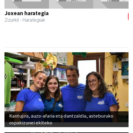
Joxean harategia
Zizurkil
- Harategiak
Kantujira, auzo-afaria eta dantzaldia, asteburuko
ospakizunei ekiteko