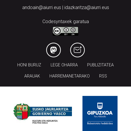
andoain@aiurri.eus | idazkaritza@aiurri.eus
Codesyntaxek garatua
HONI BURUZ
LEGE OHARRA
PUBLIZITATEA
ARAUAK
HARREMANETARAKO
RSS