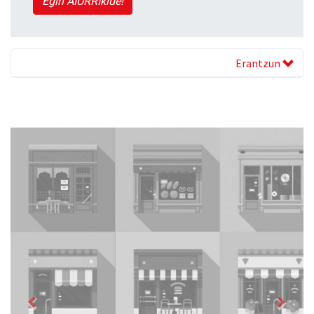
Egin AIURRIkide!
Erantzun
Previous
Next