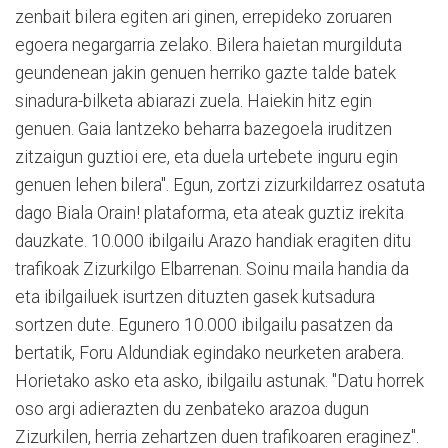
zenbait bilera egiten ari ginen, errepideko zoruaren
egoera negargarria zelako. Bilera haietan murgilduta
geundenean jakin genuen herriko gazte talde batek
sinadura-bilketa abiarazi zuela. Haiekin hitz egin
genuen. Gaia lantzeko beharra bazegoela iruditzen
zitzaigun guztioi ere, eta duela urtebete inguru egin
genuen lehen bilera". Egun, zortzi zizurkildarrez osatuta
dago Biala Orain! plataforma, eta ateak guztiz irekita
dauzkate. 10.000 ibilgailu Arazo handiak eragiten ditu
trafikoak Zizurkilgo Elbarrenan. Soinu maila handia da
eta ibilgailuek isurtzen dituzten gasek kutsadura
sortzen dute. Egunero 10.000 ibilgailu pasatzen da
bertatik, Foru Aldundiak egindako neurketen arabera.
Horietako asko eta asko, ibilgailu astunak. "Datu horrek
oso argi adierazten du zenbateko arazoa dugun
Zizurkilen, herria zehartzen duen trafikoaren eraginez".