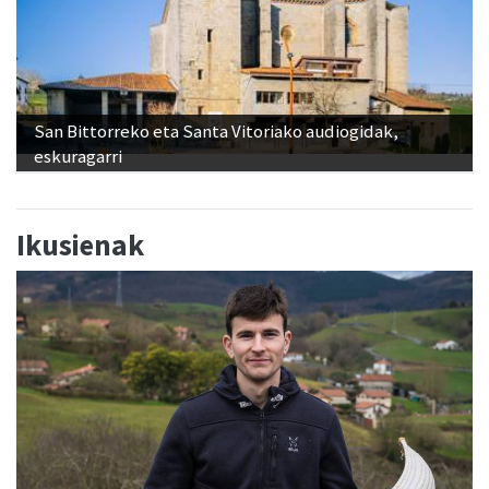
San Bittorreko eta Santa Vitoriako audiogidak,
eskuragarri
Ikusienak