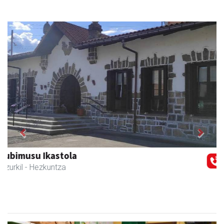
Previous
Next
Zizurkilgo Udala
Zizurkil
- Udaletxeak