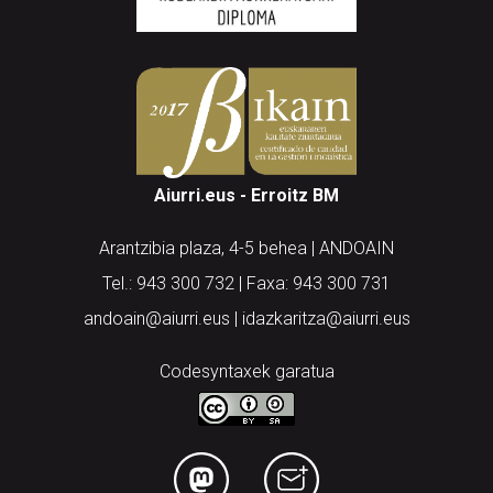
Aiurri.eus - Erroitz BM
Arantzibia plaza, 4-5 behea | ANDOAIN
Tel.: 943 300 732 | Faxa: 943 300 731
andoain@aiurri.eus | idazkaritza@aiurri.eus
Codesyntaxek garatua