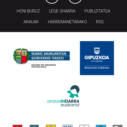
HONI BURUZ
LEGE OHARRA
PUBLIZITATEA
ARAUAK
HARREMANETARAKO
RSS