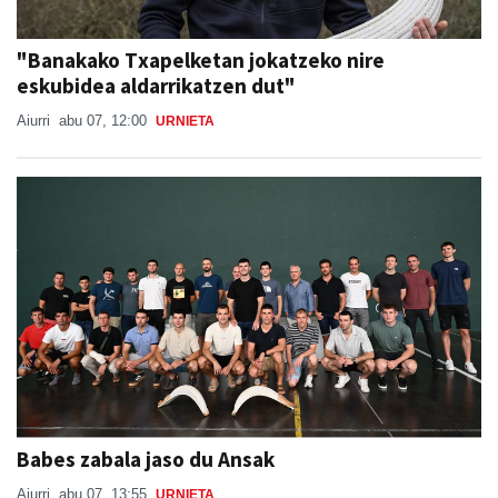
"Banakako Txapelketan jokatzeko nire
eskubidea aldarrikatzen dut"
Aiurri
abu 07, 12:00
URNIETA
Babes zabala jaso du Ansak
Aiurri
abu 07, 13:55
URNIETA