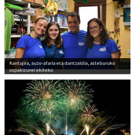
Kantujira, auzo-afaria eta dantzaldia, asteburuko
ospakizunei ekiteko