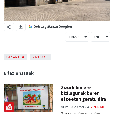
Gehitu gaitzazu Googlen
Entzun
Itzuli
GIZARTEA
ZIZURKIL
Erlazionatuak
Zizurkilen ere
bizilagunak beren
etxeetan geratu dira
Aiurri
2020 mar 24
ZIZURKIL