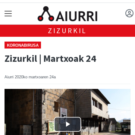
ZIZURKIL
KORONABIRUSA
Zizurkil | Martxoak 24
Aiurri
2020ko martxoaren 24a