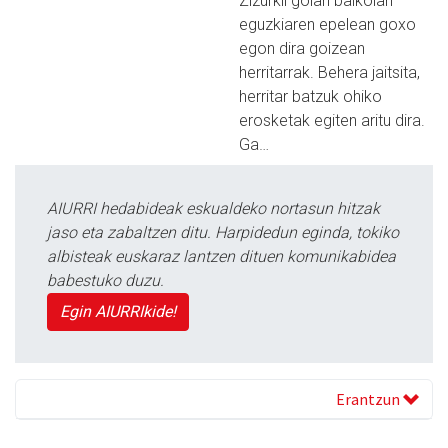
Zizurkil goian balkoian
eguzkiaren epelean goxo
egon dira goizean
herritarrak. Behera jaitsita,
herritar batzuk ohiko
erosketak egiten aritu dira.
Ga…
AIURRI hedabideak eskualdeko nortasun hitzak
jaso eta zabaltzen ditu. Harpidedun eginda, tokiko
albisteak euskaraz lantzen dituen komunikabidea
babestuko duzu.
Egin AIURRIkide!
Erantzun