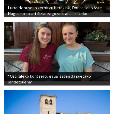
Lurraldebuseko zerbitzu bereziak, Donostiako Aste
Nagusiko su-artifizialez gozatu ahal izateko
"Ostiraleko kontzertu gaua izaten da jaietako
jendetsuena"