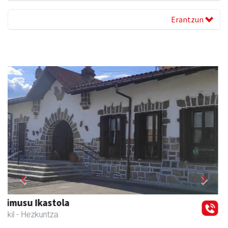
Erantzun
Previous
Next
Zizurkilgo Udala
Zizurkil
- Udaletxeak