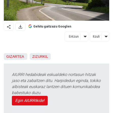
Gehitu gaitzazu Googlen
Entzun
Itzuli
GIZARTEA
ZIZURKIL
AIURRI hedabideak eskualdeko nortasun hitzak
jaso eta zabaltzen ditu. Harpidedun eginda, tokiko
albisteak euskaraz lantzen dituen komunikabidea
babestuko duzu.
Egin AIURRIkide!