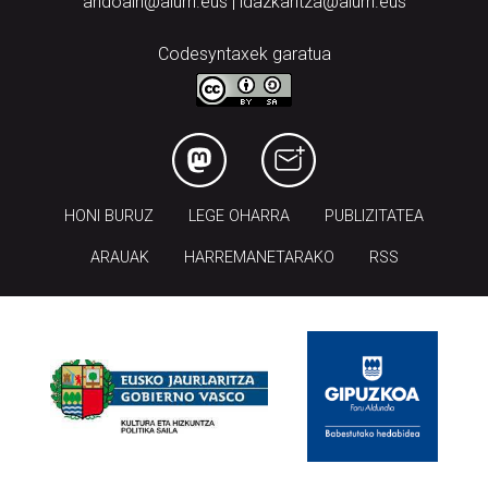
andoain@aiurri.eus | idazkaritza@aiurri.eus
Codesyntaxek garatua
HONI BURUZ
LEGE OHARRA
PUBLIZITATEA
ARAUAK
HARREMANETARAKO
RSS