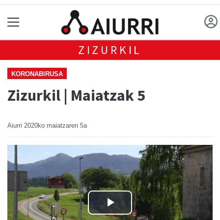
ZIZURKIL
KORONABIRUSA
Zizurkil | Maiatzak 5
Aiurri
2020ko maiatzaren 5a