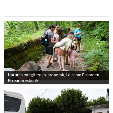
Naturan murgiltzeko jarduerak, Leizaran Bisitarien
Etxearen eskutik