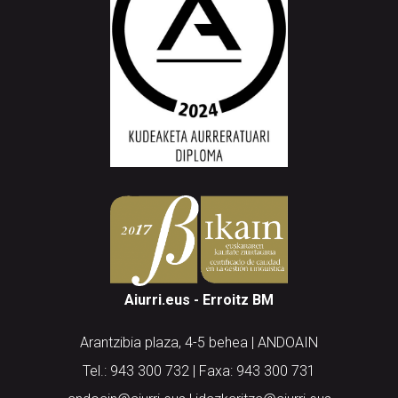
Aiurri.eus - Erroitz BM
Arantzibia plaza, 4-5 behea | ANDOAIN
Tel.: 943 300 732 | Faxa: 943 300 731