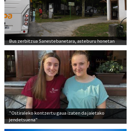
Bus zerbitzua Sanestebanetara, asteburu honetan
"Ostiraleko kontzertu gaua izaten da jaietako
jendetsuena"