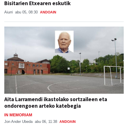
Bisitarien Etxearen eskutik
Aiurri
abu 05, 08:30
ANDOAIN
Aita Larramendi ikastolako sortzaileen eta
ondorengoen arteko katebegia
IN MEMORIAM
Jon Ander Ubeda
abu 06, 11:38
ANDOAIN