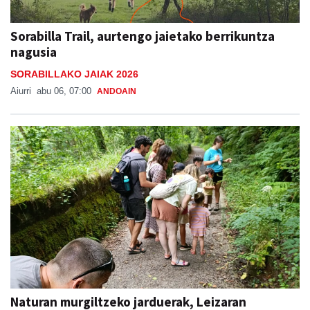
Sorabilla Trail, aurtengo jaietako berrikuntza
nagusia
SORABILLAKO JAIAK 2026
Aiurri
abu 06, 07:00
ANDOAIN
Naturan murgiltzeko jarduerak, Leizaran