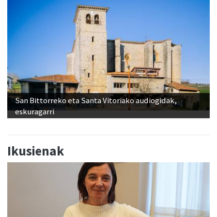
San Bittorreko eta Santa Vitoriako audiogidak,
eskuragarri
Ikusienak