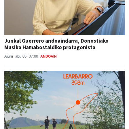
Junkal Guerrero andoaindarra, Donostiako
Musika Hamabostaldiko protagonista
Aiurri
abu 05, 07:00
ANDOAIN