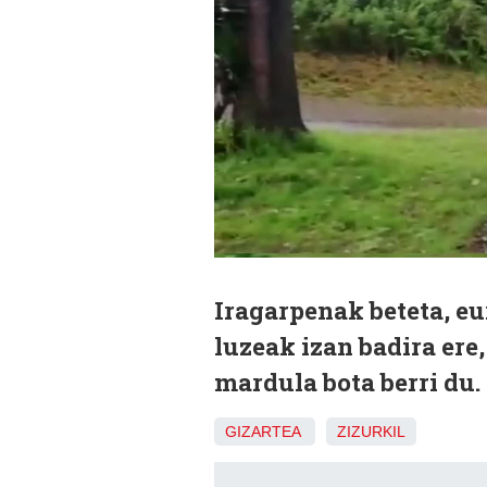
Iragarpenak beteta, eu
luzeak izan badira ere
mardula bota berri du.
GIZARTEA
ZIZURKIL