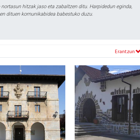
ortasun hitzak jaso eta zabaltzen ditu. Harpidedun eginda,
tzen dituen komunikabidea babestuko duzu.
Erantzun