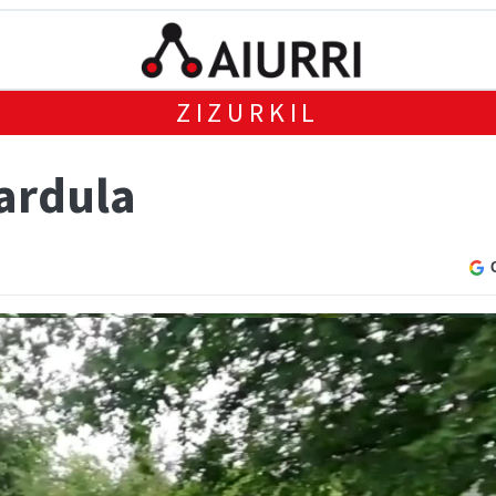
ZIZURKIL
ardula