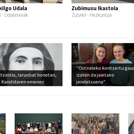
kilgo Udala
Zubimusu Ikastola
l
- Udaletxeak
Zizurkil
- Hezkuntza
"Ostiraleko kontzertu gau
tzaldia, larunbat honetan,
izaten da jaietako
 Kandidaren omenez
jendetsuena"