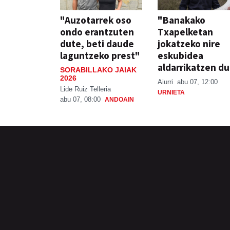
"Auzotarrek oso
"Banakako
ondo erantzuten
Txapelketan
dute, beti daude
jokatzeko nire
laguntzeko prest"
eskubidea
aldarrikatzen du
SORABILLAKO JAIAK
2026
Aiurri
abu 07, 12:00
Lide Ruiz Telleria
URNIETA
abu 07, 08:00
ANDOAIN