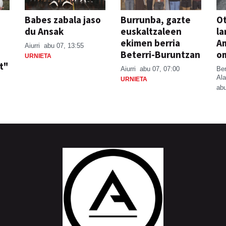
Babes zabala jaso
Burrunba, gazte
Ot
du Ansak
euskaltzaleen
la
ekimen berria
A
Aiurri
abu 07, 13:55
Beterri-Buruntzan
o
URNIETA
t"
Aiurri
abu 07, 07:00
Be
Ala
URNIETA
abu