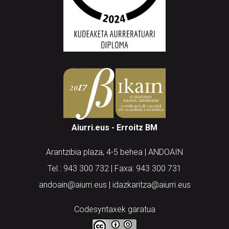
Aiurri.eus - Erroitz BM
Arantzibia plaza, 4-5 behea | ANDOAIN
Tel.: 943 300 732 | Faxa: 943 300 731
andoain@aiurri.eus | idazkaritza@aiurri.eus
Codesyntaxek garatua