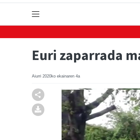
Euri zaparrada m
Aiurri
2020ko ekainaren 4a