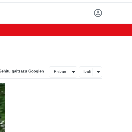
Gehitu gaitzazu Googlen
Entzun
Itzuli