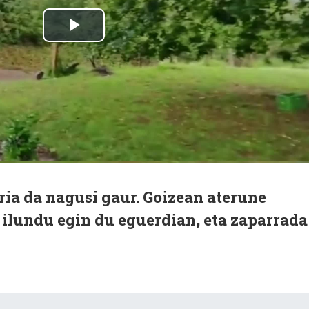
ria da nagusi gaur. Goizean aterune
, ilundu egin du eguerdian, eta zaparrada