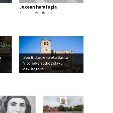
Joxean harategia
Zizurkil
- Harategiak
a
San Bittorreko eta Santa
Vitoriako audiogidak,
eskuragarri