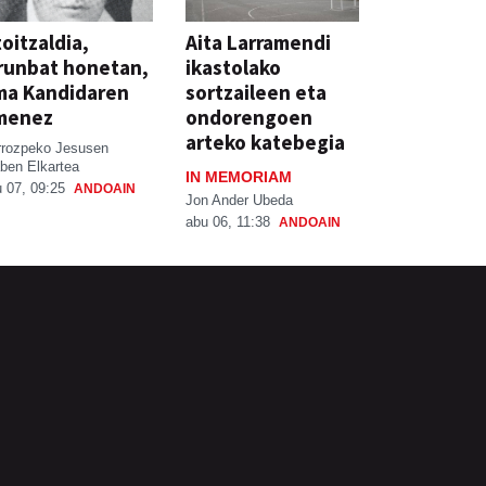
oitzaldia,
Aita Larramendi
runbat honetan,
ikastolako
ma Kandidaren
sortzaileen eta
menez
ondorengoen
arteko katebegia
rrozpeko Jesusen
ben Elkartea
IN MEMORIAM
 07, 09:25
ANDOAIN
Jon Ander Ubeda
abu 06, 11:38
ANDOAIN