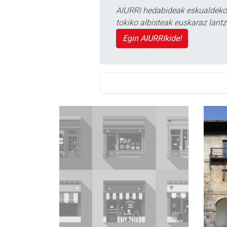
AIURRI hedabideak eskualdeko n
tokiko albisteak euskaraz lan
Egin AIURRIkide!