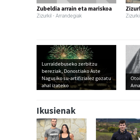
Zubeldia arrain eta mariskoa
Zizur
Zizurkil
- Arrandegiak
Zizurki
Lurraldebuseko zerbitzu
bereziak, Donostiako Aste
Nagusiko su-artifizialez gozatu
Otoi
ahal izateko
Ama
Ikusienak