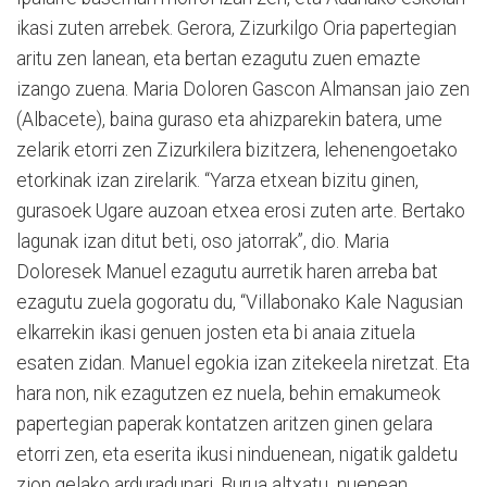
ikasi zuten arrebek. Gerora, Zizurkilgo Oria papertegian
aritu zen lanean, eta bertan ezagutu zuen emazte
izango zuena. Maria Doloren Gascon Almansan jaio zen
(Albacete), baina guraso eta ahizparekin batera, ume
zelarik etorri zen Zizurkilera bizitzera, lehenengoetako
etorkinak izan zirelarik. “Yarza etxean bizitu ginen,
gurasoek Ugare auzoan etxea erosi zuten arte. Bertako
lagunak izan ditut beti, oso jatorrak”, dio. Maria
Doloresek Manuel ezagutu aurretik haren arreba bat
ezagutu zuela gogoratu du, “Villabonako Kale Nagusian
elkarrekin ikasi genuen josten eta bi anaia zituela
esaten zidan. Manuel egokia izan zitekeela niretzat. Eta
hara non, nik ezagutzen ez nuela, behin emakumeok
papertegian paperak kontatzen aritzen ginen gelara
etorri zen, eta eserita ikusi ninduenean, nigatik galdetu
zion gelako arduradunari. Burua altxatu
nuenean,