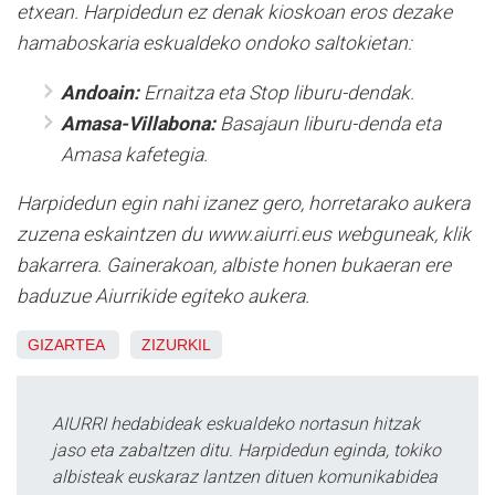
etxean. Harpidedun ez denak kioskoan eros dezake
hamaboskaria eskualdeko ondoko saltokietan:
Andoain:
Ernaitza eta Stop liburu-dendak.
Amasa-Villabona:
Basajaun liburu-denda eta
Amasa kafetegia.
Harpidedun egin nahi izanez gero, horretarako aukera
zuzena eskaintzen du www.aiurri.eus webguneak, klik
bakarrera. Gainerakoan, albiste honen bukaeran ere
baduzue Aiurrikide egiteko aukera.
GIZARTEA
ZIZURKIL
AIURRI hedabideak eskualdeko nortasun hitzak
jaso eta zabaltzen ditu. Harpidedun eginda, tokiko
albisteak euskaraz lantzen dituen komunikabidea