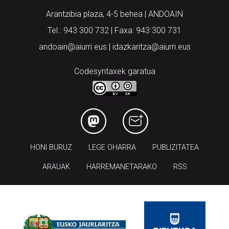
Arantzibia plaza, 4-5 behea | ANDOAIN
Tel.: 943 300 732 | Faxa: 943 300 731
andoain@aiurri.eus | idazkaritza@aiurri.eus
Codesyntaxek garatua
HONI BURUZ
LEGE OHARRA
PUBLIZITATEA
ARAUAK
HARREMANETARAKO
RSS