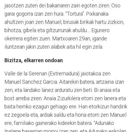
jasotzen zuten dei bakarraren zain egoten ziren. Oso
garai gogorra izan zen hura. “Tortura”. Pixkanaka
ahultzen joan zen Manuel, birusak birikak hartu zizkion,
bihotza, gibela eta giltzurrunak ahuldu… Egunero
okerrera egiten zuen. Martxoaren 29an, igande
iluntzean jakin zuten alabek aita hil egin zela.
Bizitza, elkarren ondoan
Valle de la Serenan (Extremadura) jaiotakoa zen
Manuel Sanchez Garcia. Aitarekin batera, artzaina izan
zen, eta landako lanez arduratu zen beti. Bi anaia eta
bost arreba ziren. Anaia Zizurkilera etorri zen lanera eta
baita herriko ezagun gehiago ere. Han etorkizun handirik
ez zegoela eta, ardiak saldu eta hona etorri zen Manuel
ere, familiako gainerako kideekin batera. “Adunako
Ipalarre baserrian morroi izan zen, eta Adunako eskolan