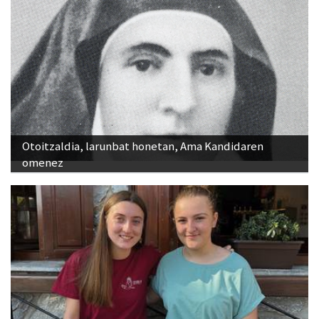
Otoitzaldia, larunbat honetan, Ama Kandidaren
omenez