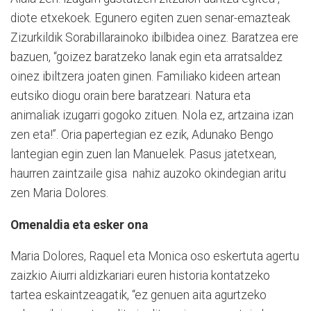
diote etxekoek. Egunero egiten zuen senar-emazteak
Zizurkildik Sorabillarainoko ibilbidea oinez. Baratzea ere
bazuen, “goizez baratzeko lanak egin eta arratsaldez
oinez ibiltzera joaten ginen. Familiako kideen artean
eutsiko diogu orain bere baratzeari. Natura eta
animaliak izugarri gogoko zituen. Nola ez, artzaina izan
zen eta!”. Oria papertegian ez ezik, Adunako Bengo
lantegian egin zuen lan Manuelek. Pasus jatetxean,
haurren zaintzaile gisa
nahiz auzoko okindegian aritu
zen Maria Dolores.
Omenaldia eta esker ona
Maria Dolores, Raquel eta Monica oso eskertuta agertu
zaizkio Aiurri aldizkariari euren historia kontatzeko
tartea eskaintzeagatik, “ez genuen aita agurtzeko