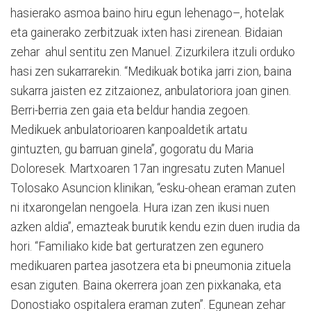
hasierako asmoa baino hiru egun lehenago–, hotelak
eta gainerako zerbitzuak ixten hasi zirenean. Bidaian
zehar
ahul sentitu zen Manuel. Zizurkilera itzuli orduko
hasi zen sukarrarekin. “Medikuak botika jarri zion, baina
sukarra jaisten ez zitzaionez, anbulatoriora joan ginen.
Berri-berria zen gaia eta beldur handia zegoen.
Medikuek anbulatorioaren kanpoaldetik artatu
gintuzten, gu barruan ginela”, gogoratu du Maria
Doloresek. Martxoaren 17an ingresatu zuten Manuel
Tolosako Asuncion klinikan, “esku-ohean eraman zuten
ni itxarongelan nengoela. Hura izan zen ikusi nuen
azken aldia”, emazteak burutik kendu ezin duen irudia da
hori. “Familiako kide bat gerturatzen zen egunero
medikuaren partea jasotzera eta bi pneumonia zituela
esan ziguten. Baina okerrera joan zen pixkanaka, eta
Donostiako ospitalera eraman zuten”. Egunean zehar