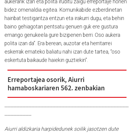
aukerarik izan eta polita iruditu zaigu erreportaje honen
bidez omenaldia egitea. Komunikabide ezberdinetan
hainbat testigantza entzun eta irakurri dugu, eta behin
baino gehiagotan pentsatu genuen guk ere gustura
emango genukeela gure bizipenen berri. Oso aukera
polita izan da”. Era berean, auzotar eta herritarrei
eskerrak emateko baliatu nahi izan dute tartea, “oso
eskertuta baikaude haiekin guztiekin”.
Erreportajea osorik, Aiurri
hamaboskariaren 562. zenbakian
-----------------------------------------------------------------------------------
------------------
Aiurri aldizkaria harpidedunek soilik jasotzen dute