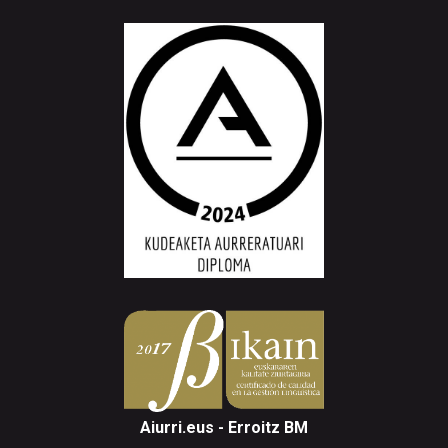
Aiurri.eus - Erroitz BM