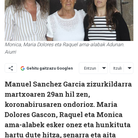
Monica, Maria Dolores eta Raquel ama-alabak Adunan.
Aiurri
Entzun
Itzuli
Gehitu gaitzazu Googlen
Manuel Sanchez Garcia zizurkildarra
martxoaren 29an hil zen,
koronabirusaren ondorioz. Maria
Dolores Gascon, Raquel eta Monica
ama-alabek esker onez eta hunkituta
hartu dute hitza, senarra eta aita