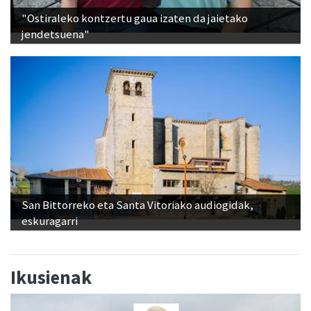
"Ostiraleko kontzertu gaua izaten da jaietako
jendetsuena"
San Bittorreko eta Santa Vitoriako audiogidak,
eskuragarri
Ikusienak