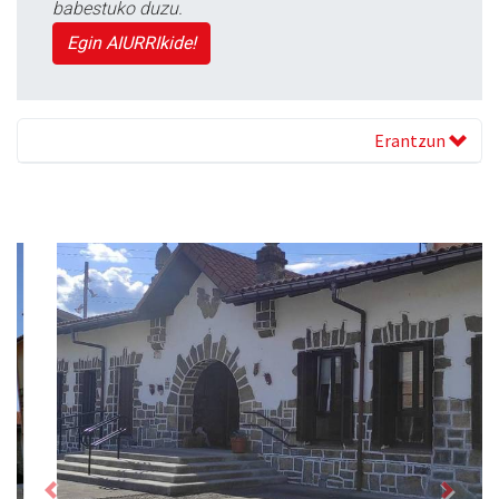
babestuko duzu.
Egin AIURRIkide!
Erantzun