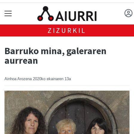
ZIZURKIL
Barruko mina, galeraren
aurrean
Ainhoa Arozena
2020ko ekainaren 13a