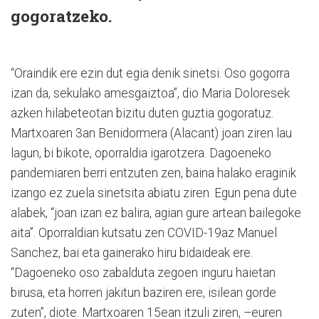
gogoratzeko.
“Oraindik ere ezin dut egia denik sinetsi. Oso gogorra
izan da, sekulako amesgaiztoa”, dio Maria Doloresek
azken hilabeteotan bizitu duten guztia gogoratuz.
Martxoaren 3an Benidormera (Alacant) joan ziren lau
lagun, bi bikote, oporraldia igarotzera. Dagoeneko
pandemiaren berri entzuten zen, baina halako eraginik
izango ez zuela sinetsita abiatu ziren. Egun pena dute
alabek, “joan izan ez balira, agian gure artean bailegoke
aita”. Oporraldian kutsatu zen COVID-19az Manuel
Sanchez, bai eta gainerako hiru bidaideak ere.
“Dagoeneko oso zabalduta zegoen inguru haietan
birusa, eta horren jakitun baziren ere, isilean gorde
zuten”, diote. Martxoaren 15ean itzuli ziren, –euren