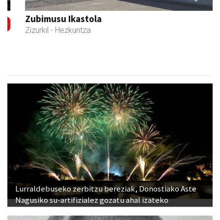
Previous
Next
Zubimusu Ikastola
Zizurkil
- Hezkuntza
Lurraldebuseko zerbitzu bereziak, Donostiako Aste
Nagusiko su-artifizialez gozatu ahal izateko