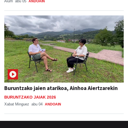
Aiurri
abu 05
ANDOAIN
Buruntzako jaien atarikoa, Ainhoa Aiertzarekin
BURUNTZAKO JAIAK 2026
Xabat Minguez
abu 04
ANDOAIN