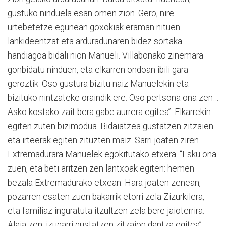
gustuko ninduela esan omen zion. Gero, nire
urtebetetze egunean goxokiak eraman nituen
lankideentzat eta arduradunaren bidez sortaka
handiagoa bidali nion Manueli. Villabonako zinemara
gonbidatu ninduen, eta elkarren ondoan ibili gara
geroztik. Oso gustura bizitu naiz Manuelekin eta
bizituko nintzateke oraindik ere. Oso pertsona ona zen…
Asko kostako zait bera gabe aurrera egitea”. Elkarrekin
egiten zuten bizimodua. Bidaiatzea gustatzen zitzaien
eta irteerak egiten zituzten maiz. Sarri joaten ziren
Extremadurara Manuelek egokitutako etxera. “Esku ona
zuen, eta beti aritzen zen lantxoak egiten: hemen
bezala Extremadurako etxean.
Hara joaten zenean,
pozarren esaten zuen bakarrik etorri zela Zizurkilera,
eta familiaz inguratuta itzultzen zela bere jaioterrira.
Alaia zen: izugarri gustatzen zitzaion dantza egitea”,