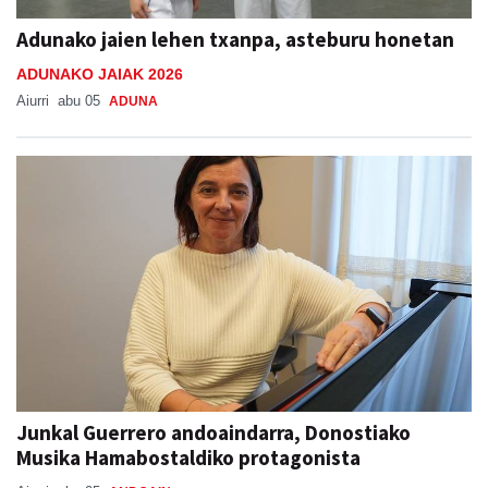
Adunako jaien lehen txanpa, asteburu honetan
ADUNAKO JAIAK 2026
Aiurri
abu 05
ADUNA
Junkal Guerrero andoaindarra, Donostiako
Musika Hamabostaldiko protagonista