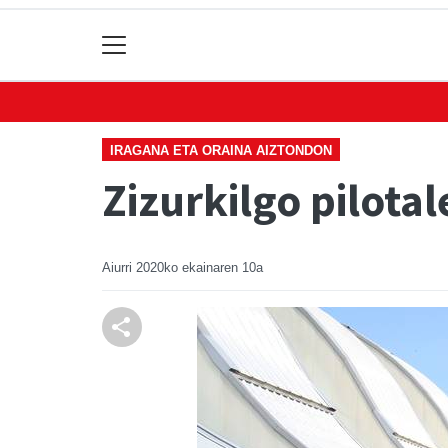
IRAGANA ETA ORAINA AIZTONDON
Zizurkilgo pilotal
Aiurri
2020ko ekainaren 10a