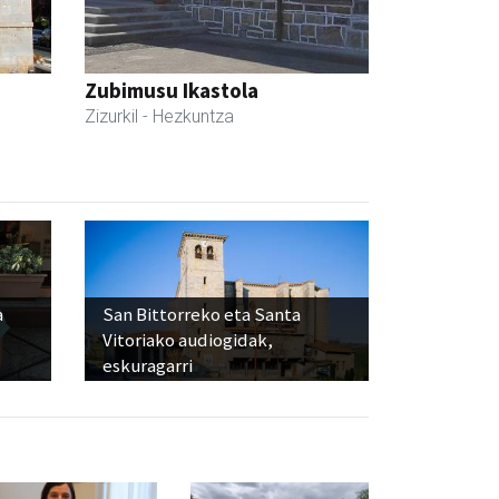
Zubimusu Ikastola
Zizurkil
- Hezkuntza
a
San Bittorreko eta Santa
Vitoriako audiogidak,
eskuragarri