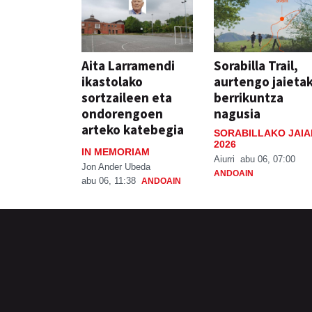
Aita Larramendi
Sorabilla Trail,
ikastolako
aurtengo jaieta
sortzaileen eta
berrikuntza
ondorengoen
nagusia
arteko katebegia
SORABILLAKO JAIA
2026
IN MEMORIAM
Aiurri
abu 06, 07:00
Jon Ander Ubeda
ANDOAIN
abu 06, 11:38
ANDOAIN