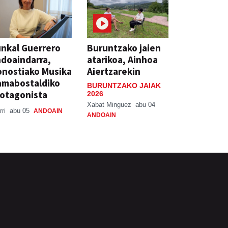
nkal Guerrero
Buruntzako jaien
doaindarra,
atarikoa, Ainhoa
nostiako Musika
Aiertzarekin
amabostaldiko
BURUNTZAKO JAIAK
otagonista
2026
Xabat Minguez
abu 04
rri
abu 05
ANDOAIN
ANDOAIN