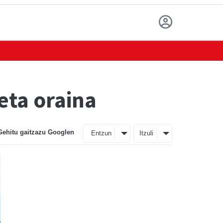
 eta oraina
Gehitu gaitzazu Googlen
Entzun
Itzuli