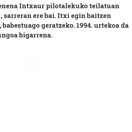
nena Intxaur pilotalekuko teilatuan
, sarreran ere bai. Itxi egin baitzen
, babestuago geratzeko. 1994. urtekoa da
gungoa bigarrena.