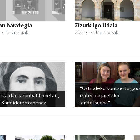
an harategia
Zizurkilgo Udala
l
- Harategiak
Zizurkil
- Udaletxeak
"Ostiraleko kontzertu gau
tzaldia, larunbat honetan,
izaten da jaietako
 Kandidaren omenez
jendetsuena"