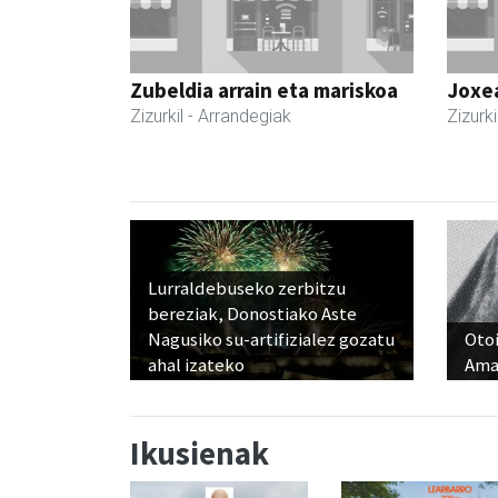
Zubeldia arrain eta mariskoa
Joxe
Zizurkil
- Arrandegiak
Zizurki
Lurraldebuseko zerbitzu
bereziak, Donostiako Aste
Nagusiko su-artifizialez gozatu
Otoi
ahal izateko
Ama
Ikusienak