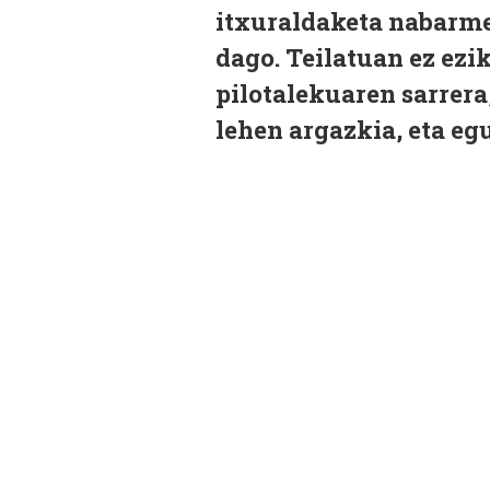
itxuraldaketa nabarme
dago. Teilatuan ez ezik
pilotalekuaren sarrera
lehen argazkia, eta e