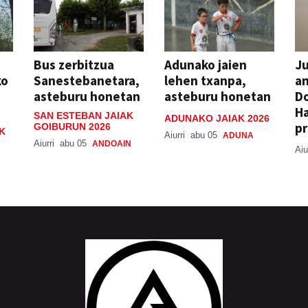
Bus zerbitzua
Adunako jaien
Ju
ko
Sanestebanetara,
lehen txanpa,
an
asteburu honetan
asteburu honetan
Do
H
SAN ESTEBAN JAIAK
ADUNAKO JAIAK 2026
pr
GOIBURUN 2026
K
Aiurri
abu 05
ADUNA
Aiurri
abu 05
ANDOAIN
Aiu