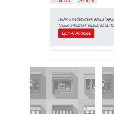
GIZARTEA
ZIZURKIL
AIURRI hedabideak eskualdeko n
tokiko albisteak euskaraz lan
Egin AIURRIkide!