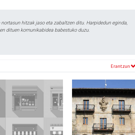
ortasun hitzak jaso eta zabaltzen ditu. Harpidedun eginda,
tzen dituen komunikabidea babestuko duzu.
Erantzun