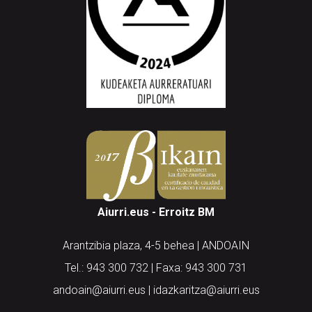
Aiurri.eus - Erroitz BM
Arantzibia plaza, 4-5 behea | ANDOAIN
Tel.: 943 300 732 | Faxa: 943 300 731
andoain@aiurri.eus | idazkaritza@aiurri.eus