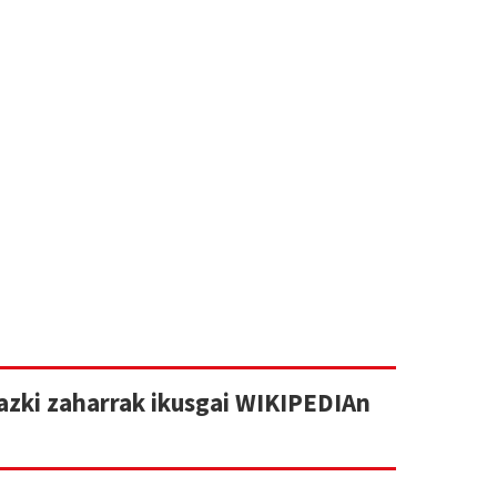
gazki zaharrak ikusgai WIKIPEDIAn