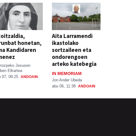
oitzaldia,
Aita Larramendi
runbat honetan,
ikastolako
ma Kandidaren
sortzaileen eta
menez
ondorengoen
arteko katebegia
rrozpeko Jesusen
ben Elkartea
IN MEMORIAM
 07, 09:25
ANDOAIN
Jon Ander Ubeda
abu 06, 11:38
ANDOAIN