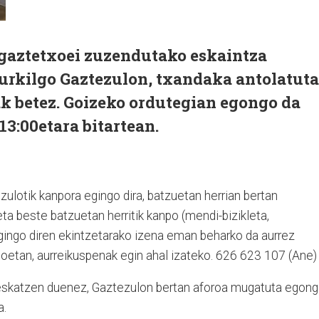
gaztetxoei zuzendutako eskaintza
urkilgo Gaztezulon, txandaka antolatuta
k betez. Goizeko ordutegian egongo da
13:00etara bitartean.
ulotik kanpora egingo dira, batzuetan herrian bertan
 eta beste batzuetan herritik kanpo (mendi-bizikleta,
egingo diren ekintzetarako izena eman beharko da aurrez
oetan, aurreikuspenak egin ahal izateko. 626 623 107 (Ane)
 eskatzen duenez, Gaztezulon bertan aforoa mugatuta egon
a.