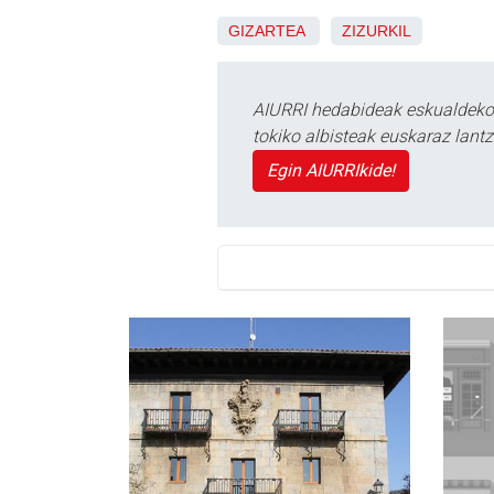
GIZARTEA
ZIZURKIL
AIURRI hedabideak eskualdeko n
tokiko albisteak euskaraz lan
Egin AIURRIkide!