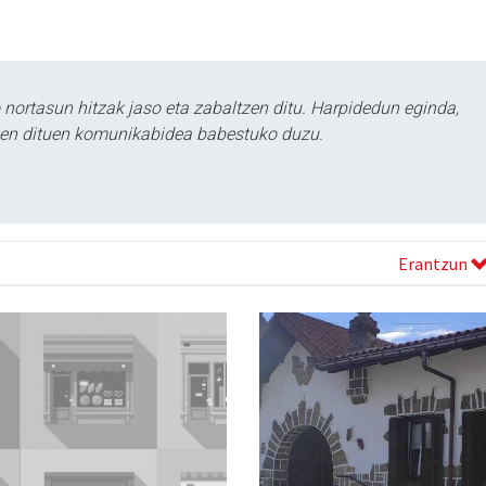
ortasun hitzak jaso eta zabaltzen ditu. Harpidedun eginda,
tzen dituen komunikabidea babestuko duzu.
Erantzun