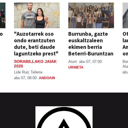
so
"Auzotarrek oso
Burrunba, gazte
Ot
ondo erantzuten
euskaltzaleen
la
dute, beti daude
ekimen berria
A
laguntzeko prest"
Beterri-Buruntzan
o
SORABILLAKO JAIAK
Aiurri
abu 07, 07:00
Be
2026
Ala
URNIETA
Lide Ruiz Telleria
abu
abu 07, 08:00
ANDOAIN