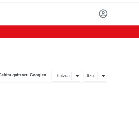
Gehitu gaitzazu Googlen
Entzun
Itzuli