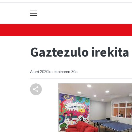
Gaztezulo irekita
Aiurri
2020ko ekainaren 30a