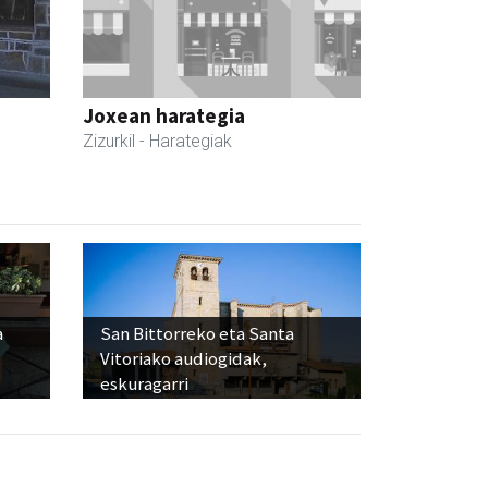
Joxean harategia
Zizurkil
- Harategiak
a
San Bittorreko eta Santa
Vitoriako audiogidak,
eskuragarri