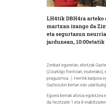
LH4tik DBH4ra arteko 
martxan izango da Ziz
eta segurtasun neurria
jardunean, 10:00etatik 
Zenbait egunetan, ekintzak Gaztez
(Zizurkilgo frontoian, esaterako),
piraguismoa…). Herritik kanpora 
Gaztezulon bertan edo udal-buleg
Egoera berriak aforoa egokitzea
da, hezitzaile 1 eta 8 erabiltzailer