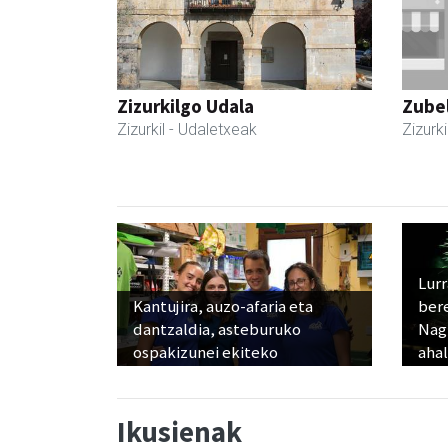
Zizurkilgo Udala
Zubel
Zizurkil
- Udaletxeak
Zizurki
Lur
Kantujira, auzo-afaria eta
ber
dantzaldia, asteburuko
Nagu
ospakizunei ekiteko
ahal
Ikusienak