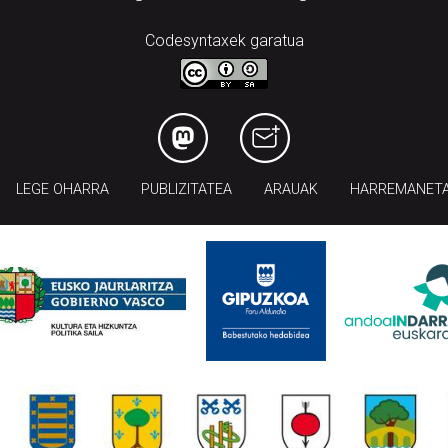
Codesyntaxek garatua
LEGE OHARRA
PUBLIZITATEA
ARAUAK
HARREMANET