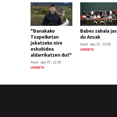
"Banakako
Babes zabala ja
Txapelketan
du Ansak
jokatzeko nire
Aiurri
abu 07, 13:55
eskubidea
URNIETA
aldarrikatzen dut"
Aiurri
abu 07, 12:00
URNIETA