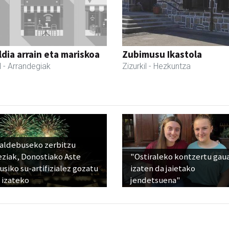
dia arrain eta mariskoa
Zubimusu Ikastola
l
- Arrandegiak
Zizurkil
- Hezkuntza
raldebuseko zerbitzu
eziak, Donostiako Aste
"Ostiraleko kontzertu gau
siko su-artifizialez gozatu
izaten da jaietako
 izateko
jendetsuena"