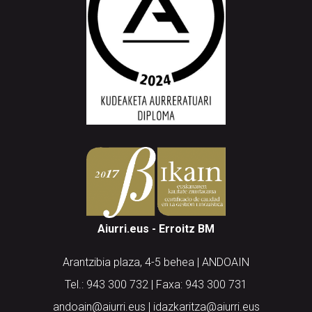
Aiurri.eus - Erroitz BM
Arantzibia plaza, 4-5 behea | ANDOAIN
Tel.: 943 300 732 | Faxa: 943 300 731
andoain@aiurri.eus | idazkaritza@aiurri.eus