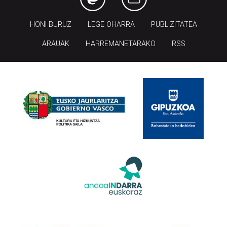
HONI BURUZ
LEGE OHARRA
PUBLIZITATEA
ARAUAK
HARREMANETARAKO
RSS