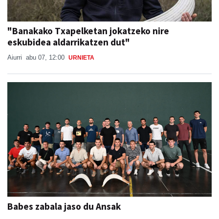
"Banakako Txapelketan jokatzeko nire
eskubidea aldarrikatzen dut"
Aiurri
abu 07, 12:00
URNIETA
Babes zabala jaso du Ansak