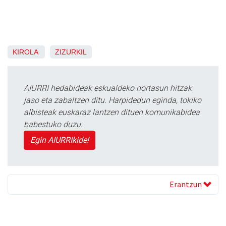
KIROLA
ZIZURKIL
AIURRI hedabideak eskualdeko nortasun hitzak
jaso eta zabaltzen ditu. Harpidedun eginda, tokiko
albisteak euskaraz lantzen dituen komunikabidea
babestuko duzu.
Egin AIURRIkide!
Erantzun