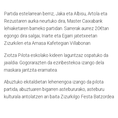
Partida estelarrean berriz, Jaka eta Albisu, Artola eta
Rezustaren aurka neurtuko dira, Master Caixabank
lehiaketaren barneko partidan. Sarrerak aurrez 20€tan
egongo dira salgai, Iriarte eta Egarri jatetxeetan
Zizurkilen eta Amasa Kafetegian Villabonan.
Ziotza Pilota eskolako kideen laguntzaz ospatuko da
jaialdia. Gogorarazten da ezinbestekoa izango dela
maskara jantzita eramatea.
Abuztuko ekitaldietan lehenengoa izango da pilota
partida, abuztuaren bigarren astebururako, asteburu
kulturala antolatzen ari baita Zizurkilgo Festa Batzordea