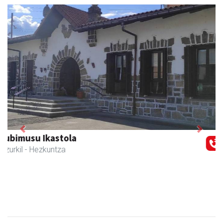
Previous
Next
Joxean harategia
Zizurkil
- Harategiak