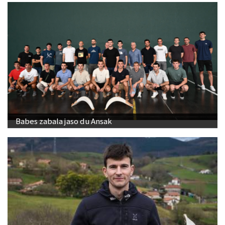
Babes zabala jaso du Ansak