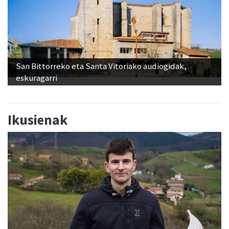
San Bittorreko eta Santa Vitoriako audiogidak,
eskuragarri
Ikusienak