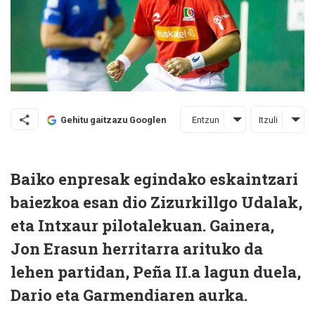
Entzun
Itzuli
Gehitu gaitzazu Googlen
Baiko enpresak egindako eskaintzari
baiezkoa esan dio Zizurkillgo Udalak,
eta Intxaur pilotalekuan. Gainera,
Jon Erasun herritarra arituko da
lehen partidan, Peña II.a lagun duela,
Dario eta Garmendiaren aurka.