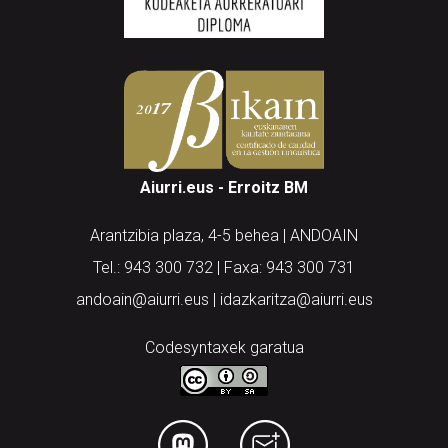
Aiurri.eus - Erroitz BM
Arantzibia plaza, 4-5 behea | ANDOAIN
Tel.: 943 300 732 | Faxa: 943 300 731
andoain@aiurri.eus | idazkaritza@aiurri.eus
Codesyntaxek garatua