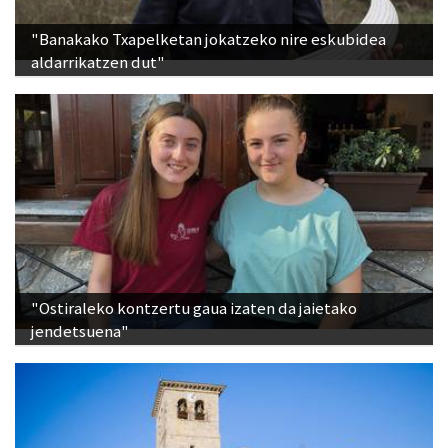
"Banakako Txapelketan jokatzeko nire eskubidea
aldarrikatzen dut"
"Ostiraleko kontzertu gaua izaten da jaietako
jendetsuena"