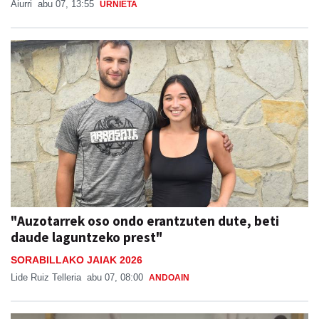
Aiurri
abu 07, 13:55
URNIETA
"Auzotarrek oso ondo erantzuten dute, beti
daude laguntzeko prest"
SORABILLAKO JAIAK 2026
Lide Ruiz Telleria
abu 07, 08:00
ANDOAIN