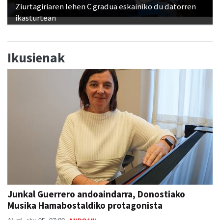
Ikusienak
Junkal Guerrero andoaindarra, Donostiako
Musika Hamabostaldiko protagonista
Aiurri
abu 05, 07:00
ANDOAIN