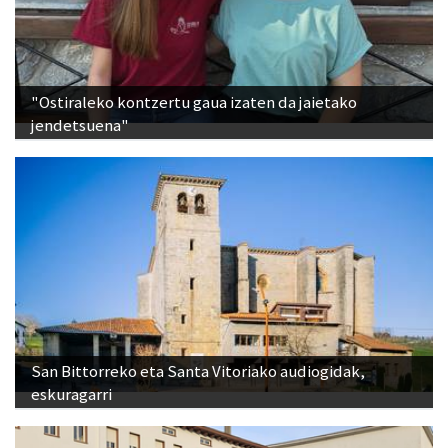
"Ostiraleko kontzertu gaua izaten da jaietako
jendetsuena"
San Bittorreko eta Santa Vitoriako audiogidak,
eskuragarri