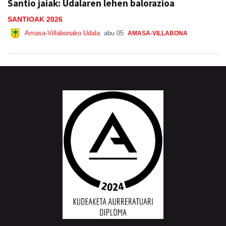
Amasa-Villabonako Udala
abu 05
AMASA-VILLABONA