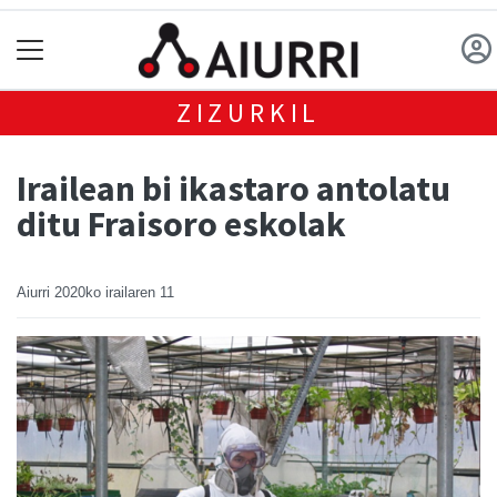
ZIZURKIL
Irailean bi ikastaro antolatu
ditu Fraisoro eskolak
Aiurri
2020ko irailaren 11