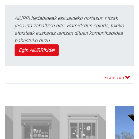
AIURRI hedabideak eskualdeko nortasun hitzak
jaso eta zabaltzen ditu. Harpidedun eginda, tokiko
albisteak euskaraz lantzen dituen komunikabidea
babestuko duzu.
Egin AIURRIkide!
Erantzun