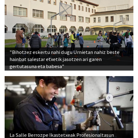
"Bihotzez eskertu nahi dugu Urnietan nahiz beste
hainbat salestar etxetik jasotzen ari garen
gertutasuna eta babesa"
La Salle Berrozpe Ikastetxeak Profesionaltasun
Ziurtagiriaren lehen C gradua eskainiko du datorren
ikasturtean