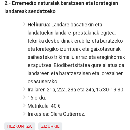
2.- Erremedio naturalak baratzean eta lorategian
landareak sendatzeko
Helburua:
Landare basatiekin eta
landatuekin landare-prestakinak egitea,
teknika desberdinak erabiliz eta baratzeko
eta lorategiko izurriteak eta gaixotasunak
saihesteko trikimailu erraz eta eraginkorrak
ezagutzea. Biodibertsitatea gure aliatua da
landareen eta baratzezainen eta lorezainen
osasunerako.
Irailaren 21a, 22a, 23a eta 24a,
15:30-19:30.
16 ordu.
Matrikula: 40 €.
Irakaslea: Clara Gutierrez.
HEZKUNTZA
ZIZURKIL