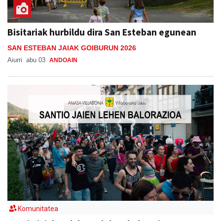
Bisitariak hurbildu dira San Esteban egunean
SAN ESTEBAN JAIAK GOIBURUN 2026
Aiurri
abu 03
ANDOAIN
Komunitatea
Santio jaiak: Udalaren lehen balorazioa
SANTIOAK 2026