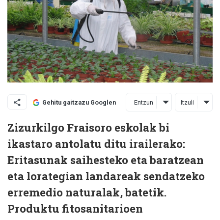
Entzun
Itzuli
Gehitu gaitzazu Googlen
Zizurkilgo Fraisoro eskolak bi
ikastaro antolatu ditu irailerako:
Eritasunak saihesteko eta baratzean
eta lorategian landareak sendatzeko
erremedio naturalak, batetik.
Produktu fitosanitarioen