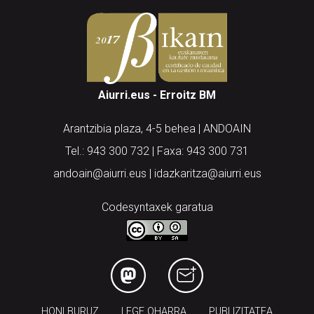
Aiurri.eus - Erroitz BM
Arantzibia plaza, 4-5 behea | ANDOAIN
Tel.: 943 300 732 | Faxa: 943 300 731
andoain@aiurri.eus | idazkaritza@aiurri.eus
Codesyntaxek garatua
HONI BURUZ
LEGE OHARRA
PUBLIZITATEA
ARAUAK
HARREMANETARAKO
RSS