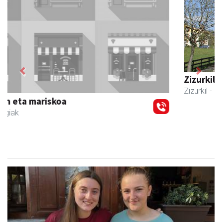
Previous
Next
Zizurkilgo Udala
Zizurkil
- Udaletxeak