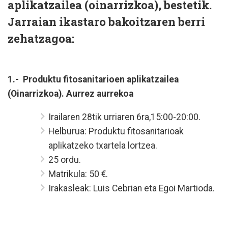
aplikatzailea (oinarrizkoa), bestetik.
Jarraian ikastaro bakoitzaren berri
zehatzagoa:
1.- Produktu fitosanitarioen aplikatzailea
(Oinarrizkoa). Aurrez aurrekoa
Irailaren 28tik urriaren 6ra,15:00-20:00.
Helburua: Produktu fitosanitarioak
aplikatzeko txartela lortzea.
25 ordu.
Matrikula: 50 €.
Irakasleak: Luis Cebrian eta Egoi Martioda.