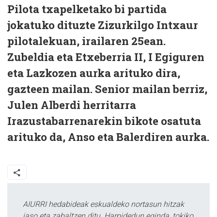
Pilota txapelketako bi partida
jokatuko dituzte Zizurkilgo Intxaur
pilotalekuan, irailaren 25ean.
Zubeldia eta Etxeberria II, I Egiguren
eta Lazkozen aurka arituko dira,
gazteen mailan. Senior mailan berriz,
Julen Alberdi herritarra
Irazustabarrenarekin bikote osatuta
arituko da, Anso eta Balerdiren aurka.
AIURRI hedabideak eskualdeko nortasun hitzak
jaso eta zabaltzen ditu. Harpidedun eginda, tokiko