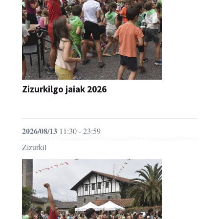
Zizurkilgo jaiak 2026
JAIA
2026/08/13
11:30 - 23:59
Zizurkil