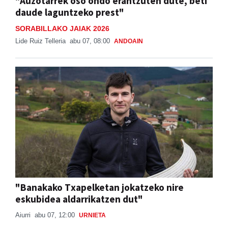
"Auzotarrek oso ondo erantzuten dute, beti
daude laguntzeko prest"
SORABILLAKO JAIAK 2026
Lide Ruiz Telleria
abu 07, 08:00
ANDOAIN
"Banakako Txapelketan jokatzeko nire
eskubidea aldarrikatzen dut"
Aiurri
abu 07, 12:00
URNIETA