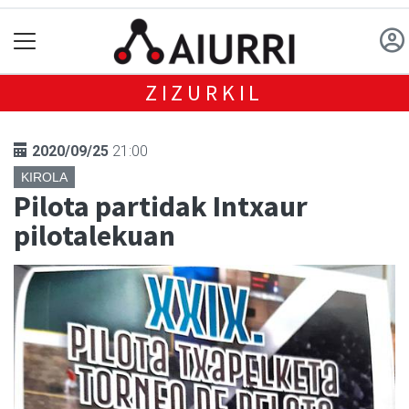
ZIZURKIL
2020/09/25
21:00
KIROLA
Pilota partidak Intxaur
pilotalekuan