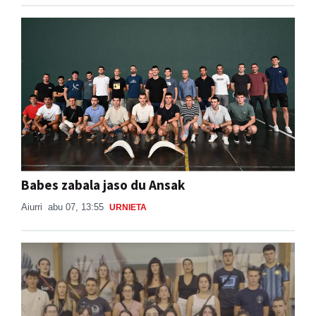
Babes zabala jaso du Ansak
Aiurri
abu 07, 13:55
URNIETA