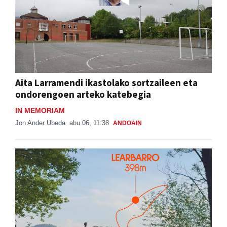
Aita Larramendi ikastolako sortzaileen eta
ondorengoen arteko katebegia
IN MEMORIAM
Jon Ander Ubeda
abu 06, 11:38
ANDOAIN