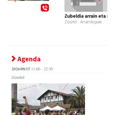
Previous
Next
Zubeldia arrain eta mariskoa
Zizurkil
- Arrandegiak
Agenda
2026/08/15
11:00 - 22:30
Zizurkil