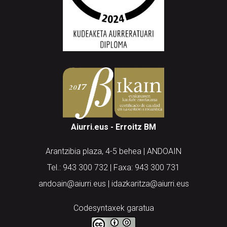
Aiurri.eus - Erroitz BM
Arantzibia plaza, 4-5 behea | ANDOAIN
Tel.: 943 300 732 | Faxa: 943 300 731
andoain@aiurri.eus | idazkaritza@aiurri.eus
Codesyntaxek garatua