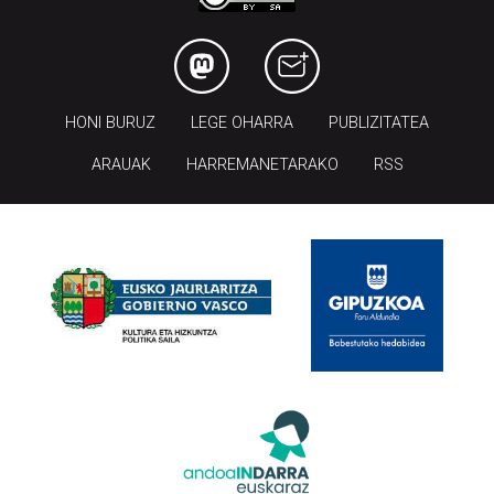
HONI BURUZ
LEGE OHARRA
PUBLIZITATEA
ARAUAK
HARREMANETARAKO
RSS