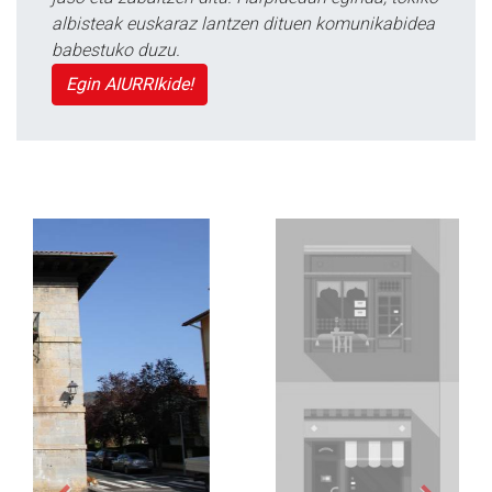
albisteak euskaraz lantzen dituen komunikabidea
babestuko duzu.
Egin AIURRIkide!