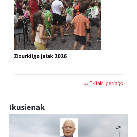
Zizurkilgo jaiak 2026
JAIA
»» Ekitaldi gehiago
Ikusienak