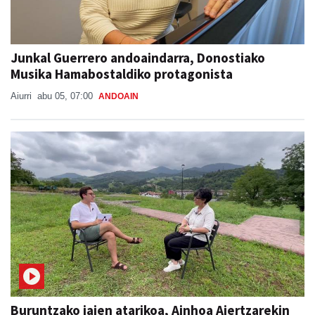
Junkal Guerrero andoaindarra, Donostiako
Musika Hamabostaldiko protagonista
Aiurri
abu 05, 07:00
ANDOAIN
Buruntzako jaien atarikoa, Ainhoa Aiertzarekin
BURUNTZAKO JAIAK 2026