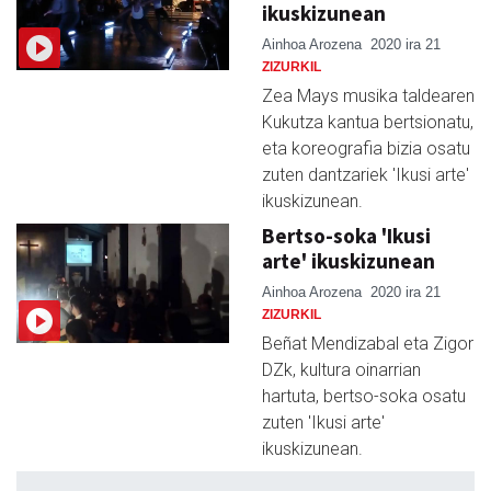
ikuskizunean
Ainhoa Arozena
2020 ira 21
ZIZURKIL
Zea Mays musika taldearen
Kukutza kantua bertsionatu,
eta koreografia bizia osatu
zuten dantzariek 'Ikusi arte'
ikuskizunean.
Bertso-soka 'Ikusi
arte' ikuskizunean
Ainhoa Arozena
2020 ira 21
ZIZURKIL
Beñat Mendizabal eta Zigor
DZk, kultura oinarrian
hartuta, bertso-soka osatu
zuten 'Ikusi arte'
ikuskizunean.