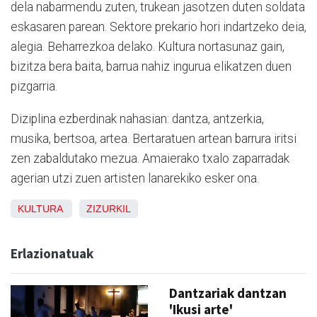
dela nabarmendu zuten, trukean jasotzen duten soldata
eskasaren parean. Sektore prekario hori indartzeko deia,
alegia. Beharrezkoa delako. Kultura nortasunaz gain,
bizitza bera baita, barrua nahiz ingurua elikatzen duen
pizgarria.
Diziplina ezberdinak nahasian: dantza, antzerkia,
musika, bertsoa, artea. Bertaratuen artean barrura iritsi
zen zabaldutako mezua. Amaierako txalo zaparradak
agerian utzi zuen artisten lanarekiko esker ona.
KULTURA
ZIZURKIL
Erlazionatuak
Dantzariak dantzan
'Ikusi arte'