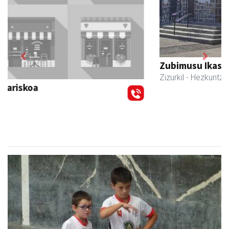
Previous
Next
Zubimusu Ikastola
Zizurkil
- Hezkuntza