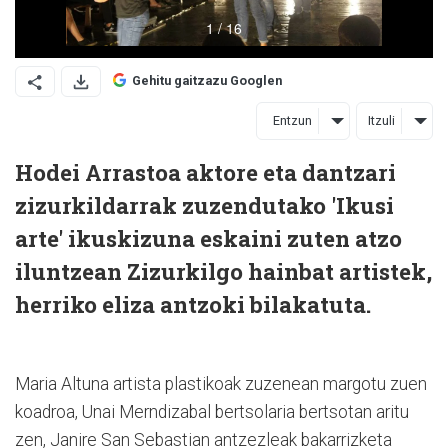
Gehitu gaitzazu Googlen
Entzun
Itzuli
Hodei Arrastoa aktore eta dantzari
zizurkildarrak zuzendutako 'Ikusi
arte' ikuskizuna eskaini zuten atzo
iluntzean Zizurkilgo hainbat artistek,
herriko eliza antzoki bilakatuta.
Maria Altuna artista plastikoak zuzenean margotu zuen
koadroa, Unai Merndizabal bertsolaria bertsotan aritu
zen, Janire San Sebastian antzezleak bakarrizketa