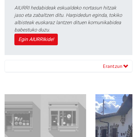
AIURRI hedabideak eskualdeko nortasun hitzak
jaso eta zabaltzen ditu. Harpidedun eginda, tokiko
albisteak euskaraz lantzen dituen komunikabidea
babestuko duzu.
Egin AIURRIkide!
Erantzun