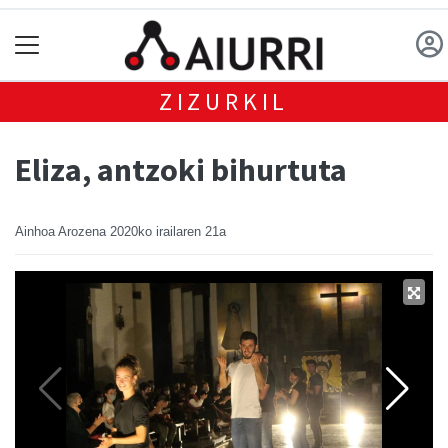
ZIZURKIL
Eliza, antzoki bihurtuta
Ainhoa Arozena
2020ko irailaren 21a