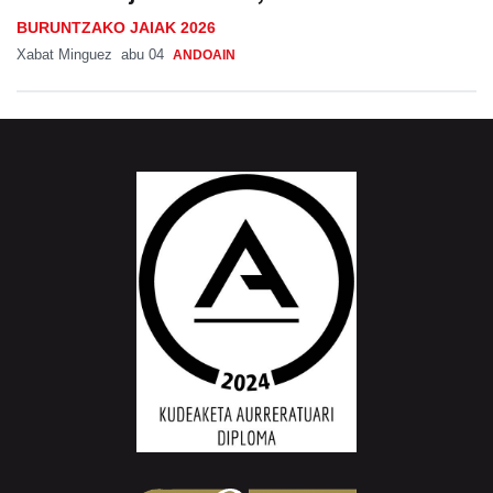
Xabat Minguez
abu 04
ANDOAIN