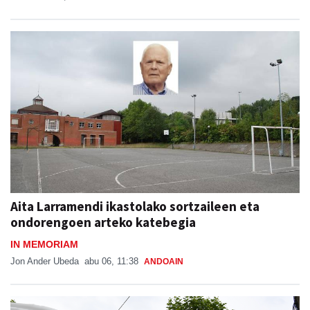
Aita Larramendi ikastolako sortzaileen eta
ondorengoen arteko katebegia
IN MEMORIAM
Jon Ander Ubeda
abu 06, 11:38
ANDOAIN