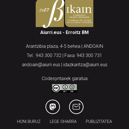
Aiurri.eus - Erroitz BM
Arantzibia plaza, 4-5 behea | ANDOAIN
Tel.: 943 300 732 | Faxa: 943 300 731
andoain@aiurri.eus | idazkaritza@aiurri.eus
Codesyntaxek garatua
HONI BURUZ
LEGE OHARRA
PUBLIZITATEA
ARAUAK
HARREMANETARAKO
RSS