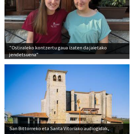
"Ostiraleko kontzertu gaua izaten da jaietako
jendetsuena"
San Bittorreko eta Santa Vitoriako audiogidak,
eskuragarri