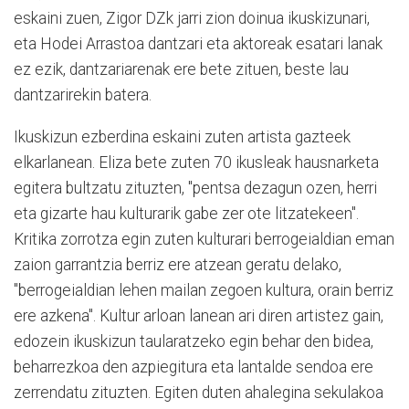
eskaini zuen, Zigor DZk jarri zion doinua ikuskizunari,
eta Hodei Arrastoa dantzari eta aktoreak esatari lanak
ez ezik, dantzariarenak ere bete zituen, beste lau
dantzarirekin batera.
Ikuskizun ezberdina eskaini zuten artista gazteek
elkarlanean. Eliza bete zuten 70 ikusleak hausnarketa
egitera bultzatu zituzten, "pentsa dezagun ozen, herri
eta gizarte hau kulturarik gabe zer ote litzatekeen".
Kritika zorrotza egin zuten kulturari berrogeialdian eman
zaion garrantzia berriz ere atzean geratu delako,
"berrogeialdian lehen mailan zegoen kultura, orain berriz
ere azkena". Kultur arloan lanean ari diren artistez gain,
edozein ikuskizun taularatzeko egin behar den bidea,
beharrezkoa den azpiegitura eta lantalde sendoa ere
zerrendatu zituzten. Egiten duten ahalegina sekulakoa