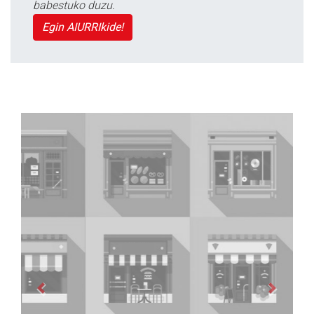
babestuko duzu.
Egin AIURRIkide!
Previous
Next