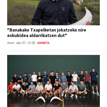
"Banakako Txapelketan jokatzeko nire
eskubidea aldarrikatzen dut"
Aiurri
abu 07, 12:00
URNIETA