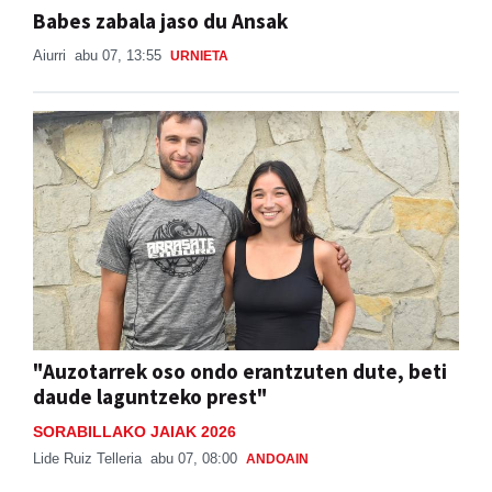
Babes zabala jaso du Ansak
Aiurri
abu 07, 13:55
URNIETA
"Auzotarrek oso ondo erantzuten dute, beti
daude laguntzeko prest"
SORABILLAKO JAIAK 2026
Lide Ruiz Telleria
abu 07, 08:00
ANDOAIN