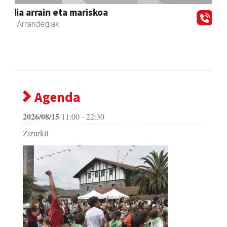
Joxean harategia
Zizurkil
- Harategiak
Agenda
2026/08/15
11:00 - 22:30
Zizurkil