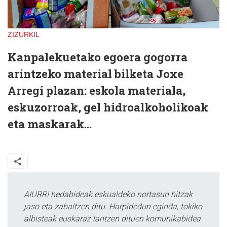
ZIZURKIL
Kanpalekuetako egoera gogorra
arintzeko material bilketa Joxe
Arregi plazan: eskola materiala,
eskuzorroak, gel hidroalkoholikoak
eta maskarak...
AIURRI hedabideak eskualdeko nortasun hitzak
jaso eta zabaltzen ditu. Harpidedun eginda, tokiko
albisteak euskaraz lantzen dituen komunikabidea