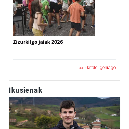
Zizurkilgo jaiak 2026
JAIA
»» Ekitaldi gehiago
Ikusienak