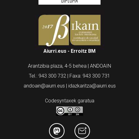
Aiurri.eus - Erroitz BM
Arantzibia plaza, 4-5 behea | ANDOAIN
Tel.: 943 300 732 | Faxa: 943 300 731
andoain@aiurri.eus | idazkaritza@aiurri.eus
Codesyntaxek garatua