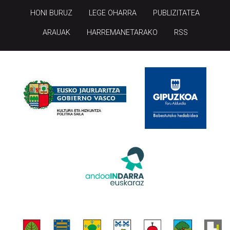
HONI BURUZ
LEGE OHARRA
PUBLIZITATEA
ARAUAK
HARREMANETARAKO
RSS