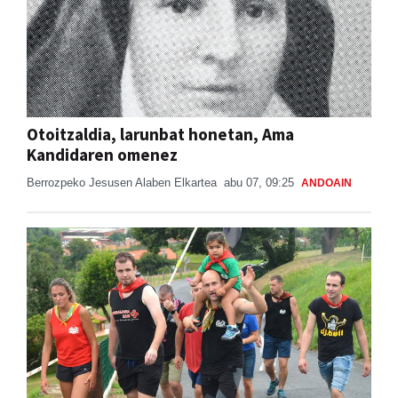
Otoitzaldia, larunbat honetan, Ama
Kandidaren omenez
Berrozpeko Jesusen Alaben Elkartea
abu 07, 09:25
ANDOAIN