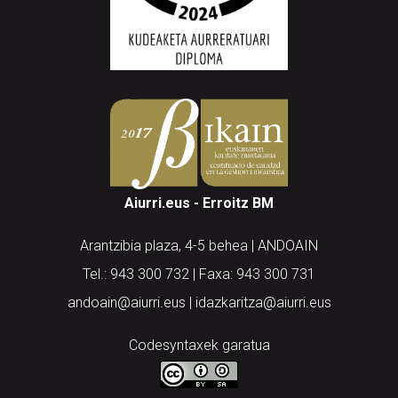
Aiurri.eus - Erroitz BM
Arantzibia plaza, 4-5 behea | ANDOAIN
Tel.: 943 300 732 | Faxa: 943 300 731
andoain@aiurri.eus | idazkaritza@aiurri.eus
Codesyntaxek garatua