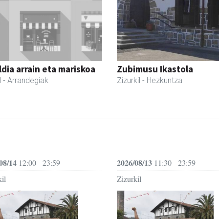
dia arrain eta mariskoa
Zubimusu Ikastola
l
- Arrandegiak
Zizurkil
- Hezkuntza
08/14
2026/08/13
12:00 - 23:59
11:30 - 23:59
il
Zizurkil