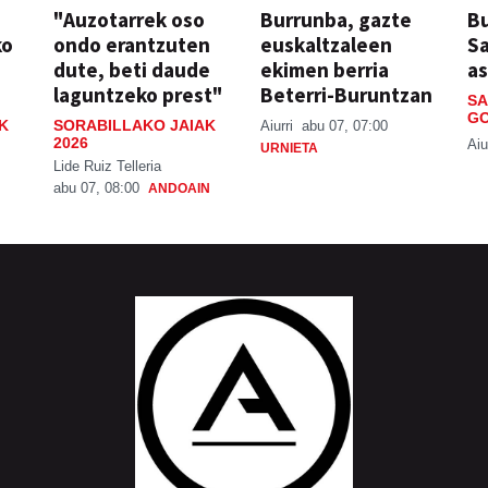
"Auzotarrek oso
Burrunba, gazte
Bu
ko
ondo erantzuten
euskaltzaleen
S
dute, beti daude
ekimen berria
a
laguntzeko prest"
Beterri-Buruntzan
SA
GO
K
SORABILLAKO JAIAK
Aiurri
abu 07, 07:00
2026
Aiu
URNIETA
Lide Ruiz Telleria
abu 07, 08:00
ANDOAIN