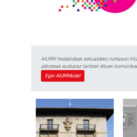
AIURRI hedabideak eskualdeko nortasun hitza
albisteak euskaraz lantzen dituen komunika
Egin AIURRIkide!