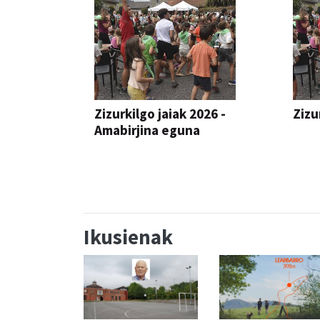
Zizurkilgo jaiak 2026 -
Zizu
Amabirjina eguna
JAIA
JAIA
Ikusienak