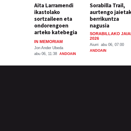
Aita Larramendi
Sorabilla Trail,
ikastolako
aurtengo jaieta
sortzaileen eta
berrikuntza
ondorengoen
nagusia
arteko katebegia
SORABILLAKO JAIA
2026
IN MEMORIAM
Aiurri
abu 06, 07:00
Jon Ander Ubeda
ANDOAIN
abu 06, 11:38
ANDOAIN