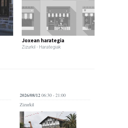
Joxean harategia
Zizurkil
- Harategiak
2026/08/12
06:30 - 21:00
Zizurkil