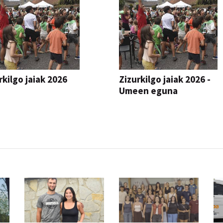
rkilgo jaiak 2026
Zizurkilgo jaiak 2026 -
Umeen eguna
JAIA