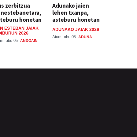
s zerbitzua
Adunako jaien
anestebanetara,
lehen txanpa,
steburu honetan
asteburu honetan
N ESTEBAN JAIAK
ADUNAKO JAIAK 2026
IBURUN 2026
Aiurri
abu 05
ADUNA
rri
abu 05
ANDOAIN