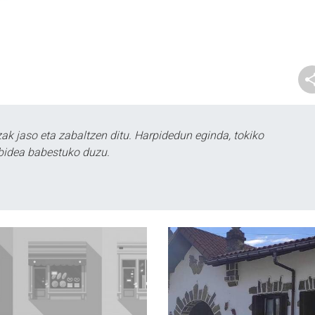
k jaso eta zabaltzen ditu. Harpidedun eginda, tokiko
bidea babestuko duzu.