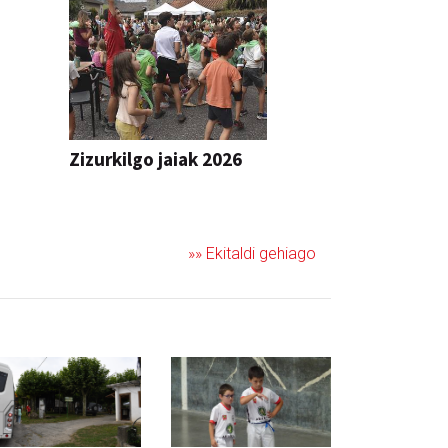
Zizurkilgo jaiak 2026
JAIA
»» Ekitaldi gehiago