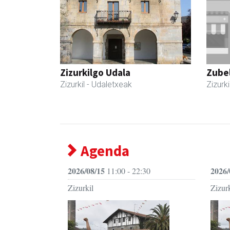
Zizurkilgo Udala
Zubel
Zizurkil
- Udaletxeak
Zizurki
Agenda
2026/08/15
2026/
11:00 - 22:30
Zizurkil
Zizurk