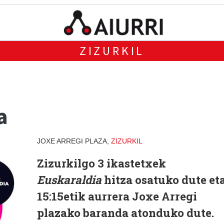
ZIZURKIL
a
JOXE ARREGI PLAZA,
ZIZURKIL
Zizurkilgo 3 ikastetxek
Euskaraldia
hitza osatuko dute et
15:15etik aurrera Joxe Arregi
plazako baranda atonduko dute.