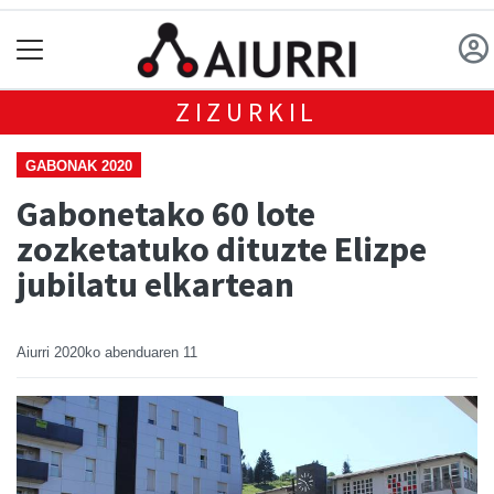
ZIZURKIL
GABONAK 2020
Gabonetako 60 lote
zozketatuko dituzte Elizpe
jubilatu elkartean
Aiurri
2020ko abenduaren 11