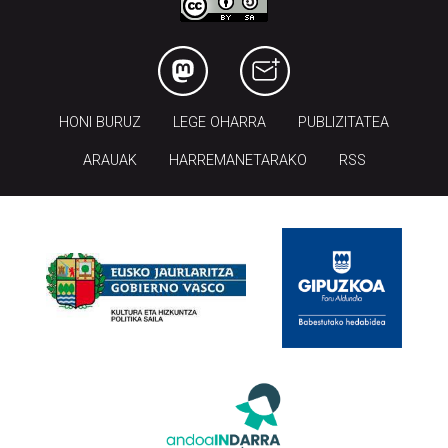
HONI BURUZ
LEGE OHARRA
PUBLIZITATEA
ARAUAK
HARREMANETARAKO
RSS