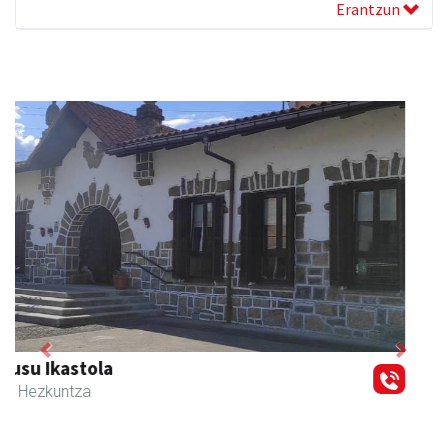
Erantzun
Previous
Next
Zubeldia arrain eta mariskoa
Zizurkil
- Arrandegiak