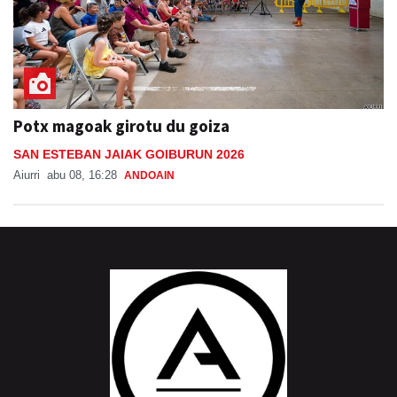
Potx magoak girotu du goiza
SAN ESTEBAN JAIAK GOIBURUN 2026
Aiurri
abu 08, 16:28
ANDOAIN