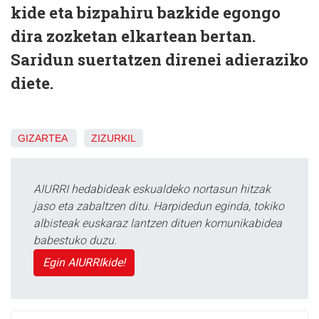
kide eta bizpahiru bazkide egongo
dira zozketan elkartean bertan.
Saridun suertatzen direnei adieraziko
diete.
GIZARTEA
ZIZURKIL
AIURRI hedabideak eskualdeko nortasun hitzak
jaso eta zabaltzen ditu. Harpidedun eginda, tokiko
albisteak euskaraz lantzen dituen komunikabidea
babestuko duzu.
Egin AIURRIkide!