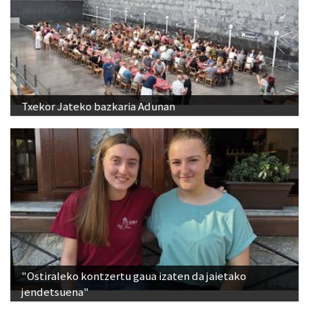
Txekor Jateko bazkaria Adunan
"Ostiraleko kontzertu gaua izaten da jaietako
jendetsuena"