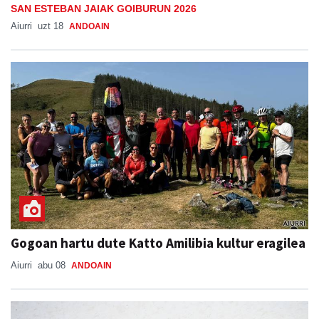
SAN ESTEBAN JAIAK GOIBURUN 2026
Aiurri
uzt 18
ANDOAIN
Gogoan hartu dute Katto Amilibia kultur eragilea
Aiurri
abu 08
ANDOAIN