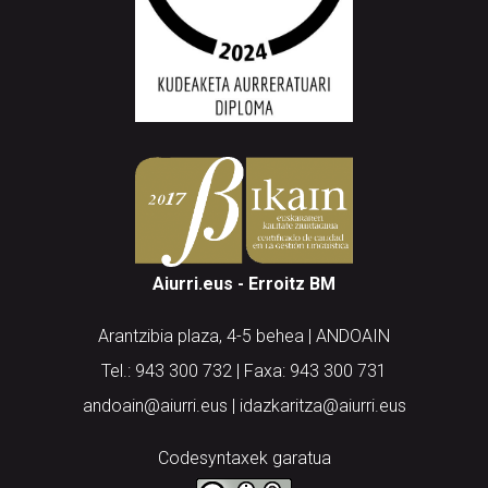
Aiurri.eus - Erroitz BM
Arantzibia plaza, 4-5 behea | ANDOAIN
Tel.: 943 300 732 | Faxa: 943 300 731
andoain@aiurri.eus | idazkaritza@aiurri.eus
Codesyntaxek garatua