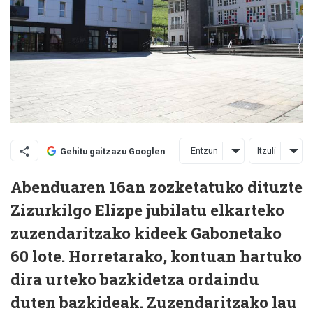
Entzun
Itzuli
Gehitu gaitzazu Googlen
Abenduaren 16an zozketatuko dituzte
Zizurkilgo Elizpe jubilatu elkarteko
zuzendaritzako kideek Gabonetako
60 lote. Horretarako, kontuan hartuko
dira urteko bazkidetza ordaindu
duten bazkideak. Zuzendaritzako lau