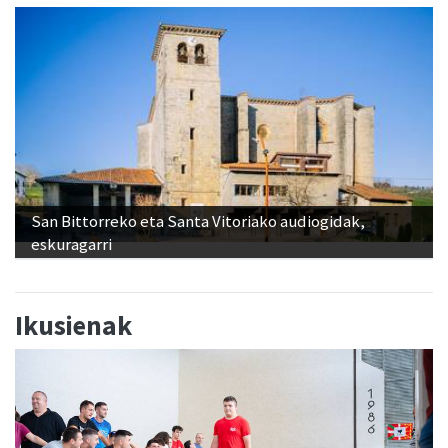
San Bittorreko eta Santa Vitoriako audiogidak,
eskuragarri
Ikusienak