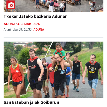
Txekor Jateko bazkaria Adunan
ADUNAKO JAIAK 2026
Aiurri
abu 09, 16:33
ADUNA
San Esteban jaiak Goiburun