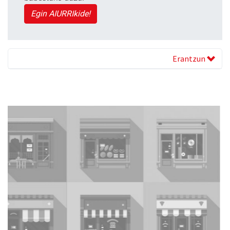
Egin AIURRIkide!
Erantzun
Previous
Next