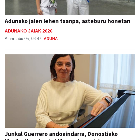
Adunako jaien lehen txanpa, asteburu honetan
ADUNAKO JAIAK 2026
Aiurri
abu 05, 08:47
ADUNA
Junkal Guerrero andoaindarra, Donostiako
Musika Hamabostaldiko protagonista
Aiurri
abu 05
ANDOAIN