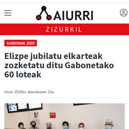
ZIZURKIL
GABONAK 2020
Elizpe jubilatu elkarteak
zozketatu ditu Gabonetako
60 loteak
Aiurri
2020ko abenduaren 16a