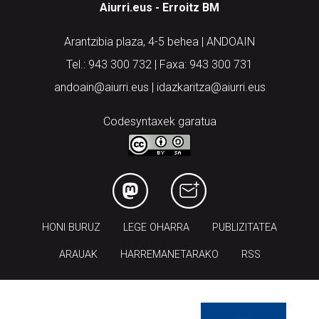
Arantzibia plaza, 4-5 behea | ANDOAIN
Tel.: 943 300 732 | Faxa: 943 300 731
andoain@aiurri.eus | idazkaritza@aiurri.eus
Codesyntaxek garatua
HONI BURUZ
LEGE OHARRA
PUBLIZITATEA
ARAUAK
HARREMANETARAKO
RSS