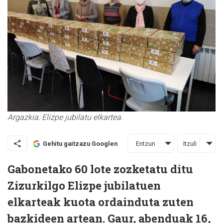
Argazkia: Elizpe jubilatu elkartea.
Entzun
Itzuli
Gehitu gaitzazu Googlen
Gabonetako 60 lote zozketatu ditu
Zizurkilgo Elizpe jubilatuen
elkarteak kuota ordainduta zuten
bazkideen artean. Gaur, abenduak 16,