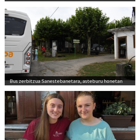
Bus zerbitzua Sanestebanetara, asteburu honetan