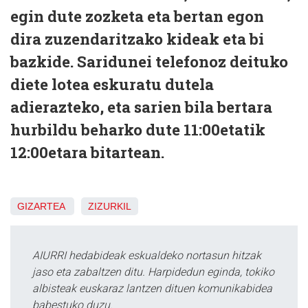
egin dute zozketa eta bertan egon
dira zuzendaritzako kideak eta bi
bazkide. Saridunei telefonoz deituko
diete lotea eskuratu dutela
adierazteko, eta sarien bila bertara
hurbildu beharko dute 11:00etatik
12:00etara bitartean.
GIZARTEA
ZIZURKIL
AIURRI hedabideak eskualdeko nortasun hitzak
jaso eta zabaltzen ditu. Harpidedun eginda, tokiko
albisteak euskaraz lantzen dituen komunikabidea
babestuko duzu.