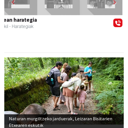
Zizurkilgo Udala
Zizurkil
- Udaletxeak
Naturan murgiltzeko jarduerak, Leizaran Bisitarien
Etxearen eskutik