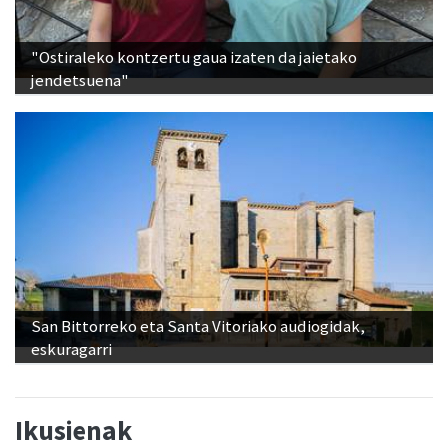
"Ostiraleko kontzertu gaua izaten da jaietako
jendetsuena"
San Bittorreko eta Santa Vitoriako audiogidak,
eskuragarri
Ikusienak