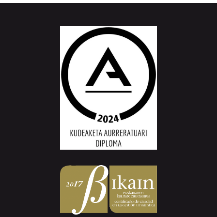
Aiurri.eus - Erroitz BM