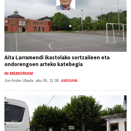
Aita Larramendi ikastolako sortzaileen eta
ondorengoen arteko katebegia
IN MEMORIAM
Jon Ander Ubeda
abu 06, 11:38
ANDOAIN