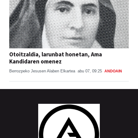
Otoitzaldia, larunbat honetan, Ama
Kandidaren omenez
Berrozpeko Jesusen Alaben Elkartea
abu 07, 09:25
ANDOAIN