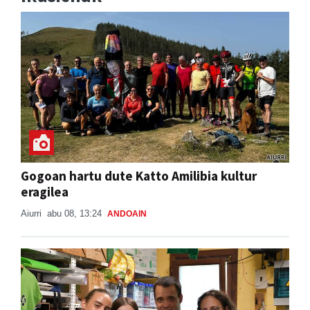
Gogoan hartu dute Katto Amilibia kultur
eragilea
Aiurri
abu 08, 13:24
ANDOAIN