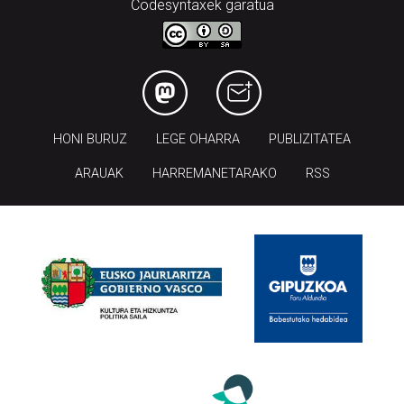
Codesyntaxek garatua
HONI BURUZ
LEGE OHARRA
PUBLIZITATEA
ARAUAK
HARREMANETARAKO
RSS