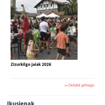
Zizurkilgo jaiak 2026
JAIA
»» Ekitaldi gehiago
Ikusienak