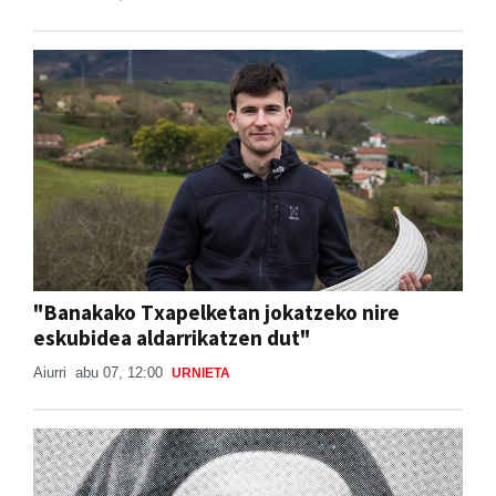
"Banakako Txapelketan jokatzeko nire
eskubidea aldarrikatzen dut"
Aiurri
abu 07, 12:00
URNIETA