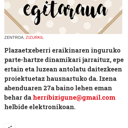
ZENTROA,
ZIZURKIL
Plazaetxeberri eraikinaren inguruko
parte-hartze dinamikari jarraituz, epe
ertain eta luzean antolatu daitezkeen
proiektuetaz hausnartuko da. Izena
abenduaren 27a baino lehen eman
behar da
herribizigune@gmail.com
helbide elektronikoan.