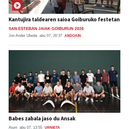
Kantujira taldearen saioa Goiburuko festetan
SAN ESTEBAN JAIAK GOIBURUN 2026
Jon Ander Ubeda
abu 07, 20:37
ANDOAIN
Babes zabala jaso du Ansak
Aiurri
abu 07, 13:55
URNIETA