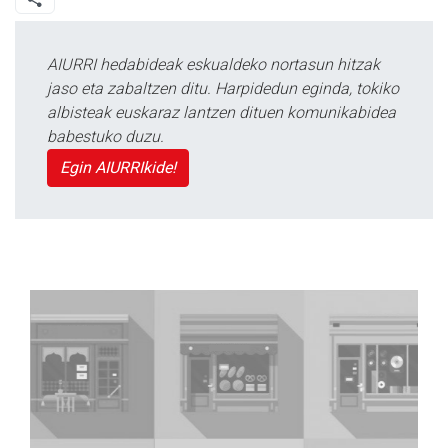
AIURRI hedabideak eskualdeko nortasun hitzak
jaso eta zabaltzen ditu. Harpidedun eginda, tokiko
albisteak euskaraz lantzen dituen komunikabidea
babestuko duzu.
Egin AIURRIkide!