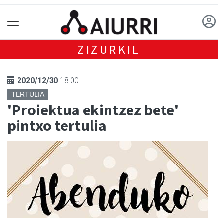
ZIZURKIL
2020/12/30
18:00
TERTULIA
'Proiektua ekintzez bete'
pintxo tertulia