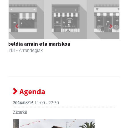
Previous
Next
Joxean harategia
Zizurkil
- Harategiak
Agenda
2026/08/15
11:00 - 22:30
Zizurkil