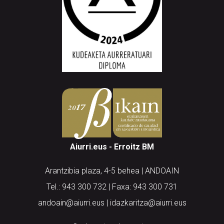
Aiurri.eus - Erroitz BM
Arantzibia plaza, 4-5 behea | ANDOAIN
Tel.: 943 300 732 | Faxa: 943 300 731
andoain@aiurri.eus | idazkaritza@aiurri.eus